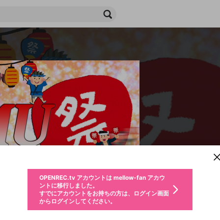
新規登録
OPENREC.tv アカウントは mellow-fan アカウ
OPENREC.tvアカウントはmellow-fanアカウン
パーソナルデータの登録
限定コミュニティ参加方法
ントに移行しました。
トに統合しました。
すでにアカウントをお持ちの方は、ログイン画面
こちらからOPENREC.tvでログイン中のアカウ
からログインしてください。
ント情報を引き継ぐことができます。
生年月
不適切なユーザーとして報告します
ファンレター
サブスクシェア
OPENREC.tv アカウントは mellow-fan アカウ
@
新規登録
ログイン
か？
年
月
ントに移行しました。
チャプターを編集
すでにアカウントをお持ちの方は、ログイン画面
応援している配信者にファンレターを送ることができま
生年月は登録後に変更できません。
認証コードの入力
購入確認
からログインしてください。
す。好きなデザインを選んでメッセージを書いたり、エ
ログイン
なると、この限定動画を視聴できます！
ブレイクタイム広告
メールアドレスで新規登録
メールアドレスでログイン
問題を選択してください
ールアイテムでデコレーションして、配信者に届けまし
性別
を変更