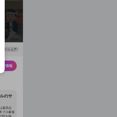
0
100
シェア
スク情報
ネルのサ
では最高位
本プロ麻雀
グ戦を独占