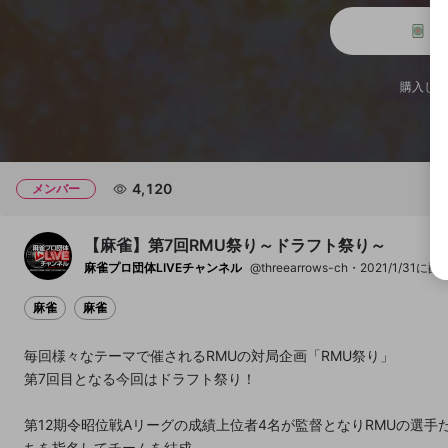
メ
チャプター
チャプター
購入した
開始地点
4,120
メンバー
【麻雀】第7回RMU祭り～ドラフト祭り～
麻雀プロ団体LIVEチャンネル
@threearrows-ch
2021/1/31に
麻雀
麻雀
毎回様々なテーマで催されるRMUの対局企画「RMU祭り」
第7回目となる今回はドラフト祭り！
第12期令昭位戦Aリーグの成績上位者4名が監督となりRMUの選手
ちを指名してチームを結成。