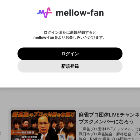
ょう！
メールアドレスにメールを送信しました。30分以内にメ
パスワード再設定
mellowポイントを消費して、商品を購入します。購入に
詳しくはこちら
この限定コミュニティは、Discordで提供されています。
入力していただいたメールアドレス
男性
女性
その他
問題を選択してください
新規テロップ
テロップを終了する
※ファンレター機能は有料サービスです。
ール記載の6桁の認証コードを入力してください。
ライブ配信中に休憩するときに、最大1分間の広告を表示
進みますか？
ンバーになるには
アーカイブ動画を作成しています。
または
または
設定
することができます。
に、パスワード再設定用URLを記載
セッションの有効期限が切れたた
Discordアカウントをお持ちでない方
わいせつな表現
認証コード
しばらく時間をおいて再読み込みし
検索履歴をすべて削除しますか？
チャプターを削除しますか？
登録したメールアドレスを入力し、送信してください。
お住まいの地域
全ユーザーに表示しているテロップを終了します。再度
メッセージ
されたメールを送信しましたのでご
め、ログアウトしました
映像や音声は配信され続けますので、個人情報にご注意く
名
チャプター選択
X
X
Discordとは？からDiscordにアクセス
てください。
のに視聴できない方へ
テロップを表示する場合は、新たにテロップを入力して
他者を誹謗中傷する表現
0
6
ださい。
0
100
確認ください
ログインまたは新規登録すると
ださい。
ユーザーの視聴環境によっては広告を表示することができ
Discordアカウントを作成
キャンセル
mellow-fanをよりお楽しみいただけます。
いいえ
はい
はい
0
500
必要ポイント
ない場合があります。
著作権の侵害
Google
Google
プレミアム会員に入会
mellow-fan のメールアドレス（mellow-fan.comドメイン
OK
利用規約
および
プライバシーポリシー
に同意頂いた上で次にお
この画面からDiscordに参加する
閉じる
再読み込み
詳しくはこちら
及びcs.openrec.co.jpドメイン）が受信拒否設定に含まれて
ログイン
保有ポイント
0ポイント
キャンセル
終了する
キャンセル
保存
進みください。
OK
プライバシーの侵害
ご登録いただいた情報はサービスの向上を目的として
再設定する
いないかご確認ください。
ログイン
Yahoo! JAPAN
Yahoo! JAPAN
使用いたします。
Discordは第三者が提供するコミュニティーサービスで、mellow-
保存
報告された問題については、利用規約に違反しているかどうか
パスワードを忘れた方は
こちら
過激な暴力や自傷行為
fanとは関わりがありません。Discordに関してのお問い合わせには
キャンセル
開始する
一部サービスをご利用いただくには、生年月の登録が
をスタッフが確認します。
この機能をむやみに使用すること
新規登録
お答えすることができません。Discordの仕様変更により、限定コ
アカウントをお持ちですか？
アカウントを作成する
入力
必要です。
は、利用規約違反になります。
Appleでサインアップ
Appleでサインイン
ミュニティ特典の提供が終了する可能性がありますが、その際の補
なりすまし行為
ご登録いただいた情報は公開されません。
償は一切行いません。外部サービスとのID連携に関する同意事項に
フォロー 2,874
サブ
キャンセル
更新
同意の上、参加をお願いします。
配信開始
出会いを誘導する行為
閉じる
ファンレターを作成
送信
mellow-fanの
mellow-fanの
利用規約
利用規約
・
・
プライバシーポリシー
プライバシーポリシー
・
・
外部サービ
外部サービ
外部サービスとのID連携に関する同意事項
登録
スとのID連携に関する同意事項
スとのID連携に関する同意事項
に同意頂いた上で、次にお進み
に同意頂いた上で、次にお進み
ねずみ講やマルチ商法
アカウント作成
ください
ください
Discordとは？
Discordに参加する
誤解を招く配信設定
あとで登録
麻雀プロ団体LIVEチャン
mellow-fanからのお得な情報をメールで受け取
ゲームの録画禁止区域の配信
ブスクメンバーになろう
る
「麻雀プロ団体LIVEチャンネル」
改造版・海賊版ソフトの配信
た
戦日本プロ麻雀協会・麻将連合・日
協会・RMUの麻雀プロ4団体のリー