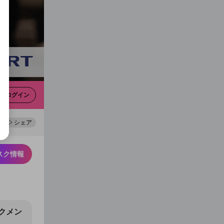
0
100
ログイン
シェア
スク情報
クメン