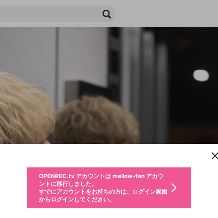
新規登録
OPENREC.tv アカウントは mellow-fan アカウ
OPENREC.tvアカウントはmellow-fanアカウン
パーソナルデータの登録
限定コミュニティ参加方法
ントに移行しました。
トに統合しました。
すでにアカウントをお持ちの方は、ログイン画面
こちらからOPENREC.tvでログイン中のアカウ
からログインしてください。
ント情報を引き継ぐことができます。
生年月
不適切なユーザーとして報告します
ファンレター
サブスクシェア
OPENREC.tv アカウントは mellow-fan アカウ
@
新規登録
ログイン
か？
年
月
ントに移行しました。
チャプターを編集
すでにアカウントをお持ちの方は、ログイン画面
応援している配信者にファンレターを送ることができま
生年月は登録後に変更できません。
認証コードの入力
購入確認
からログインしてください。
す。好きなデザインを選んでメッセージを書いたり、エ
ログイン
ブレイクタイム広告
メールアドレスで新規登録
メールアドレスでログイン
問題を選択してください
ールアイテムでデコレーションして、配信者に届けまし
性別
を変更