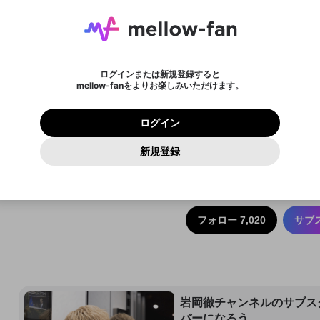
ょう！
メールアドレスにメールを送信しました。30分以内にメ
パスワード再設定
mellowポイントを消費して、商品を購入します。購入に
詳しくはこちら
この限定コミュニティは、Discordで提供されています。
入力していただいたメールアドレス
男性
女性
その他
問題を選択してください
新規テロップ
テロップを終了する
※ファンレター機能は有料サービスです。
ール記載の6桁の認証コードを入力してください。
ライブ配信中に休憩するときに、最大1分間の広告を表示
進みますか？
アーカイブ動画を作成しています。
または
または
設定
することができます。
に、パスワード再設定用URLを記載
セッションの有効期限が切れたた
Discordアカウントをお持ちでない方
わいせつな表現
認証コード
しばらく時間をおいて再読み込みし
検索履歴をすべて削除しますか？
チャプターを削除しますか？
登録したメールアドレスを入力し、送信してください。
お住まいの地域
全ユーザーに表示しているテロップを終了します。再度
メッセージ
されたメールを送信しましたのでご
め、ログアウトしました
映像や音声は配信され続けますので、個人情報にご注意く
名
チャプター選択
X
X
Discordとは？からDiscordにアクセス
てください。
テロップを表示する場合は、新たにテロップを入力して
他者を誹謗中傷する表現
0
6
ださい。
0
100
確認ください
ログインまたは新規登録すると
ださい。
ユーザーの視聴環境によっては広告を表示することができ
Discordアカウントを作成
キャンセル
mellow-fanをよりお楽しみいただけます。
いいえ
はい
はい
0
500
必要ポイント
ない場合があります。
著作権の侵害
Google
Google
プレミアム会員に入会
mellow-fan のメールアドレス（mellow-fan.comドメイン
OK
利用規約
および
プライバシーポリシー
に同意頂いた上で次にお
この画面からDiscordに参加する
閉じる
再読み込み
詳しくはこちら
及びcs.openrec.co.jpドメイン）が受信拒否設定に含まれて
ログイン
保有ポイント
0ポイント
キャンセル
終了する
キャンセル
保存
進みください。
OK
プライバシーの侵害
ご登録いただいた情報はサービスの向上を目的として
再設定する
いないかご確認ください。
ログイン
Yahoo! JAPAN
Yahoo! JAPAN
使用いたします。
。右のログインボタンからお進みください。
Discordは第三者が提供するコミュニティーサービスで、mellow-
報告された問題については、利用規約に違反しているかどうか
パスワードを忘れた方は
こちら
過激な暴力や自傷行為
fanとは関わりがありません。Discordに関してのお問い合わせには
キャンセル
開始する
一部サービスをご利用いただくには、生年月の登録が
をスタッフが確認します。
この機能をむやみに使用すること
新規登録
お答えすることができません。Discordの仕様変更により、限定コ
アカウントをお持ちですか？
アカウントを作成する
入力
必要です。
は、利用規約違反になります。
Appleでサインアップ
Appleでサインイン
ミュニティ特典の提供が終了する可能性がありますが、その際の補
なりすまし行為
ご登録いただいた情報は公開されません。
保存
償は一切行いません。外部サービスとのID連携に関する同意事項に
キャンセル
更新
同意の上、参加をお願いします。
出会いを誘導する行為
閉じる
ファンレターを作成
送信
mellow-fanの
mellow-fanの
利用規約
利用規約
・
・
プライバシーポリシー
プライバシーポリシー
・
・
外部サービ
外部サービ
外部サービスとのID連携に関する同意事項
登録
スとのID連携に関する同意事項
スとのID連携に関する同意事項
に同意頂いた上で、次にお進み
に同意頂いた上で、次にお進み
ねずみ講やマルチ商法
フォロー 7,020
サブ
アカウント作成
ください
ください
Discordとは？
Discordに参加する
誤解を招く配信設定
あとで登録
mellow-fanからのお得な情報をメールで受け取
ゲームの録画禁止区域の配信
る
改造版・海賊版ソフトの配信
岩岡徹チャンネルのサブス
バーになろう