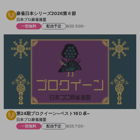
麻雀日本シリーズ2026第６節
日本プロ麻雀連盟
一部無料
配信予定
9/20 5:00-
第24期プロクイーン~ベスト16Ｄ卓~
日本プロ麻雀連盟
一部無料
配信予定
9/25 7:00-