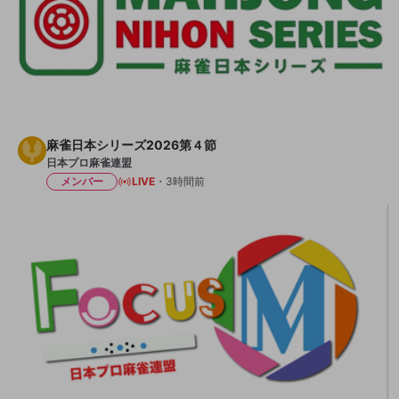
音声・得点：越野智紀
ディレクター：三田晋也
製作・著作：日本プロ麻雀連盟
※関係者全員PCR検査を実施し対局をしております。
※この放送は一部のみ無料で視聴する事ができます。
※著作権者の許可なくこの番組の内容の全て又は一部をいかな
る手段においても複製・転載・転売・複写等することを固く禁
麻雀日本シリーズ2026第４節
日本プロ麻雀連盟
じます。
メンバー
LIVE
3時間前