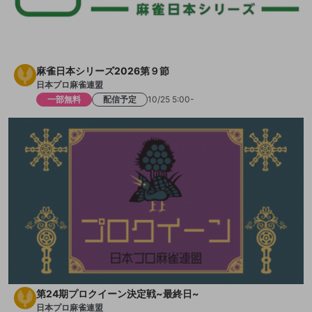
麻雀日本シリーズ2026第９節
日本プロ麻雀連盟
一部無料
配信予定
10/25 5:00-
第24期プロクイーン決定戦~最終日~
日本プロ麻雀連盟