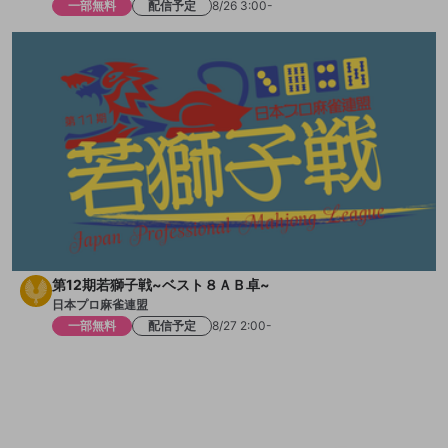
一部無料
配信予定
8/26 3:00-
第12期若獅子戦~ベスト８ＡＢ卓~
日本プロ麻雀連盟
一部無料
配信予定
8/27 2:00-