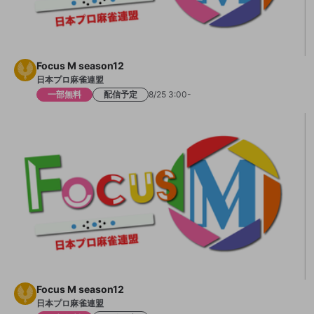
Focus M season12
日本プロ麻雀連盟
一部無料
配信予定
8/25 3:00-
Focus M season12
日本プロ麻雀連盟