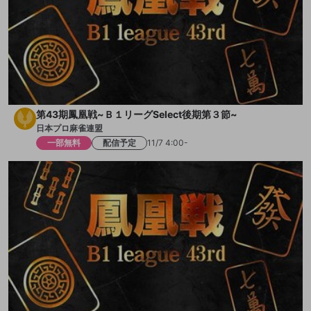
第43期鳳凰戦~Ｂ１リーグSelect後期第３節~
日本プロ麻雀連盟
一部無料
配信予定
11/7 4:00-