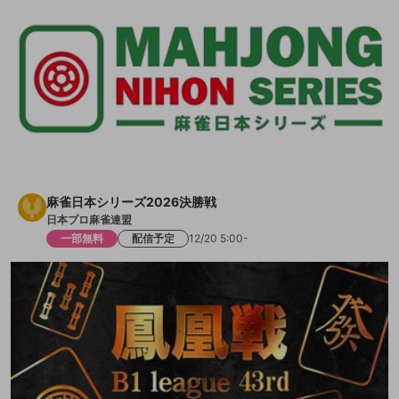
麻雀日本シリーズ2026決勝戦
日本プロ麻雀連盟
一部無料
配信予定
12/20 5:00-