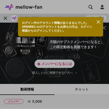
アプリで視聴する
アプリで開く
ログイン中のアカウント情報がありませんでした。
OPENREC.tvのアカウントをお持ちの方は、ログイン
画面からログインしてください。
月額のサブスクメンバーになると、
この限定動画を視聴できます！
メンバーになるには
購入したのに視聴できない方へ
動画情報
チャット
5,009
メンバー