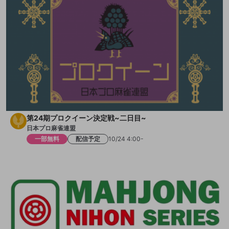
第24期プロクイーン決定戦~二日目~
日本プロ麻雀連盟
一部無料
配信予定
10/24 4:00-