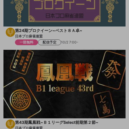
第24期プロクイーン~ベスト８Ａ卓~
日本プロ麻雀連盟
一部無料
配信予定
10/2 7:00-
第43期鳳凰戦~Ｂ１リーグSelect前期第２節~
日本プロ麻雀連盟