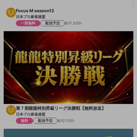
Focus M season12
日本プロ麻雀連盟
一部無料
配信予定
8/11 3:00-
第７期龍龍特別昇級リーグ決勝戦【無料放送】
日本プロ麻雀連盟
無料
配信予定
8/12 1:00-