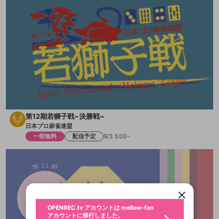
第12期若獅子戦~決勝戦~
日本プロ麻雀連盟
一部無料
配信予定
9/3 5:00-
新規登録
OPENREC.tv アカウントは mellow-fan
OPENREC.tvアカウントはmellow-fanア
限定コミュニティ参加方法
パーソナルデータの登録
アカウントに移行しました。
カウントに統合しました。
すでにアカウントをお持ちの方は、ログイ
こちらからOPENREC.tvでログイン中のア
ン画面からログインしてください。
カウント情報を引き継ぐことができます。
生年月
不適切なユーザーとして報告しま
OPENREC.tv アカウントは mellow-fan
サブスクシェア
@
新規登録
ログイン
すか？
年
月
アカウントに移行しました。