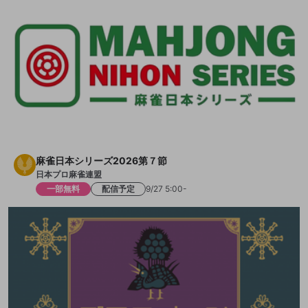
麻雀日本シリーズ2026第７節
日本プロ麻雀連盟
一部無料
配信予定
9/27 5:00-