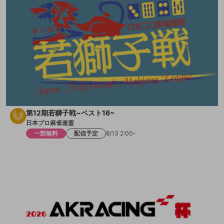
第12期若獅子戦~ベスト16~
日本プロ麻雀連盟
一部無料
配信予定
8/13 2:00-