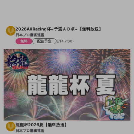
2026AKRacing杯~予選ＡＢ卓~【無料放送】
日本プロ麻雀連盟
無料
配信予定
8/14 7:00-
龍龍杯2026夏【無料放送】
日本プロ麻雀連盟