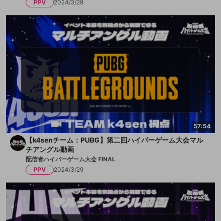
PPV
2024/3/29
57:54
【k4senチーム：PUBG】第二回ハイパーゲーム大会マル
チアングル動画
配信者ハイパーゲーム大会 FINAL
PPV
2024/3/29