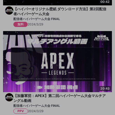
00:42
おまけ特典 ハイパーオリジナル壁紙 × 1種
『ハイパー特典動画視聴チケット』をお持
【ハイパーオリジナル壁紙 ダウンロード方法】第2回配信
#1 | 3月8日(金)
ちの方は動画の案内に沿って壁紙をダウン
者ハイパーゲーム大会
https://www.openrec.tv/live/em8xvkv7vr2
ロードしてください。 ▼【ハイパーオリジ
配信者ハイパーゲーム大会 FINAL
ナル壁紙 ダウンロード方法】第2回配信者
#2 | 3月14日(木) 公開済
ハイパーゲーム大会 https://www.openrec.t
無料
2024/3/29
#3 | 3月15日(金) 20:00 プレミア公開予定
v/movie/o7z4yw16lzl なお、「ハイパー特
典動画視聴チケット」の購入タイミングに
#4 | 3月末 プレミア公開予定 (※詳細日時は後日告知)
応じてご案内時期が異なりますのでご注意
下さい。 ■「ハイパーオリジナル壁紙」 ダ
◼︎マルチアングル動画
ウンロードのご案内】 ①3/29(金)15時まで
にご購入の方：3/29(金)中にお知らせより
イベント本編を別視点から視聴できるマルチアングル動画を3
ダウンロードURLをお送りいたします。 ②
月下旬に公開予定。
4/10(水)15時までにご購入の方：4/10(水)
中にお知らせよりダウンロードURLをお送
全4チーム＋チェアマンブース全体の様子が視聴できる定点配
りいたします。 ③4/22(月)15時までにご購
信。
入の方：4/22(月)中にお知らせよりダウン
ロードURLをお送りいたします。 ④4/30
(火)23時59分までにご購入の方：5/1(水)中
※各視点ごとのボイスチャット音声を聞くことができます。
にお知らせをお送りいたします。 「ハイパ
※権利関係上ゲーム音声およびゲーム画面はOFFとなります。イ
ーオリジナル壁紙」ダウンロード期限：20
20:43
24年8月31日(水)まで ◼︎『ハイパー特典動
ベント本編との同時視聴を推奨しております。また、一部のゲ
画視聴チケット』をご購入の方は正しくチ
【加藤軍団：APEX】第二回ハイパーゲーム大会マルチア
ームのみ動画公開となる可能性がございます。ご了承くださ
ケットを購入できているか、以下の事前視
ングル動画
聴確認動画よりお確かめください。 https://
い。
配信者ハイパーゲーム大会 FINAL
www.openrec.tv/movie/pnzgv0mqvzy
【注意事項】 ※イベント当日は、多くのお
PPV
2024/3/29
客様がチケットを購入される可能性があ