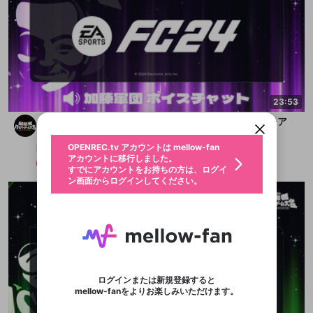
新規登録
OPENREC.tv アカウントは mellow-fan
OPENREC.tvアカウントはmellow-fanア
限定コミュニティ参加方法
パーソナルデータの登録
アカウントに移行しました。
カウントに統合しました。
23:53
すでにアカウントをお持ちの方は、ログイ
こちらからOPENREC.tvでログイン中のア
ン画面からログインしてください。
カウント情報を引き継ぐことができます。
【加藤軍団：FC24】第二回ハイパーゲーム大会マルチア
生年月
ングルボイスチャット
不適切なユーザーとして報告しま
OPENREC.tv アカウントは mellow-fan
サブスクシェア
配信者ハイパーゲーム大会 FINAL
@
新規登録
ログイン
すか？
年
月
アカウントに移行しました。
PPV
2024/3/29
認証コードの入力
すでにアカウントをお持ちの方は、ログイ
生年月は登録後に変更できません。
ン画面からログインしてください。
ログイン
ブレイクタイム広告
メールアドレスで新規登録
メールアドレスでログイン
問題を選択してください
この限定コミュニティは、Discordで提供されてい
性別
メールアドレスにメールを送信しました。30分以内
パスワード再設定
ます。
にメール記載の6桁の認証コードを入力してくださ
入力していただいたメールアドレ
男性
女性
その他
問題を選択してください
詳しくはこちら
ライブ配信中に休憩するときに、最大1分間の広告
い。
または
または
アプリで快適に視聴しよう！
を表示することができます。
Discordアカウントをお持ちでない方
スに、パスワード再設定用URLを
セッションの有効期限が切れたた
登録したメールアドレスを入力し、送信してくださ
わいせつな表現
お住まいの地域
認証コード
い。
記載されたメールを送信しました
め、ログアウトしました
映像や音声は配信され続けますので、個人情報にご
Discordとは？からDiscordにアクセス
X
X
アプリをインストール (無料) し、配信者をフォローすれ
他者を誹謗中傷する表現
注意ください。
のでご確認ください
0
6
ログインまたは新規登録すると
ば、通知をもれなく受け取れます！
ユーザーの視聴環境によっては広告を表示すること
Discordアカウントを作成
mellow-fanをよりお楽しみいただけます。
0
500
ができない場合があります。
著作権の侵害
Google
Google
プレミアム会員に入会
OK
mellow-fan のメールアドレス（mellow-fan.comド
この画面からDiscordに参加する
利用規約
および
プライバシーポリシー
に同意頂いた上で