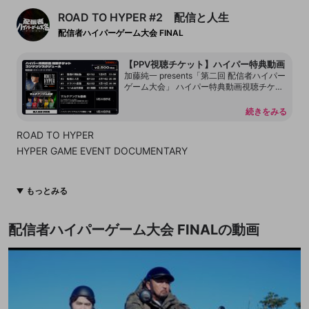
ROAD TO HYPER #2 配信と人生
配信者ハイパーゲーム大会 FINAL
【PPV視聴チケット】ハイパー特典動画
加藤純一 presents「第二回 配信者ハイパー
ゲーム大会」 ハイパー特典動画視聴チケッ
トのご案内 【購入方法】 視聴チケットの購
入方法については、以下をご参照くださ
続きをみる
い。 ・ハイパー特典動画視聴チケットの購
入方法 https://openrecnext.amebaownd.c
ROAD TO HYPER
om/posts/51766457 ＝＝＝＝＝＝＝＝＝＝
HYPER GAME EVENT DOCUMENTARY
＝＝＝＝＝＝＝＝＝＝＝ 現地チケット(PPV
付き)をお持ちの方には、『シリアルコード
で無料購入【現地チケット(PPV付き)購入者
開催までの一年間に密着した挑戦の軌跡。
限定】ハイパー特典動画視聴チケット』を
もっとみる
無料購入できるシリアルコードを、イープ
この動画はハイパー特典動画視聴チケットをご購入された方が
ラスより2/21(水)に別途メール・申込状況照
ご視聴いただけます。
会にてご案内しております。 ※現地チケッ
配信者ハイパーゲーム大会 FINALの動画
ト(PPV付き)とハイパー特典動画視聴チケッ
ト(PPV単体)の重複購入をされた場合、返金
▼『ハイパー特典動画視聴チケット』事前視聴確認動画
等の対応はできかねますのでご注意くださ
https://www.openrec.tv/movie/pnzgv0mqvzy
い。 ・【現地チケット(PPV付き)購入者】
ハイパー特典動画の視聴方法 https://openr
ecnext.amebaownd.com/posts/51766441
▼ハイパー特典動画視聴チケット購入方法
＝＝＝＝＝＝＝＝＝＝＝＝＝＝＝＝＝＝＝
＝＝ 【視聴チケット(税込)】 ◼︎【早期購入