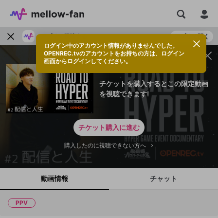
アプリで視聴する
アプリで開く
ログイン中のアカウント情報がありませんでした。
OPENREC.tvのアカウントをお持ちの方は、ログイン
画面からログインしてください。
チケットを購入するとこの限定動画
を視聴できます!
チケット購入に進む
購入したのに視聴できない方へ
動画情報
チャット
PPV