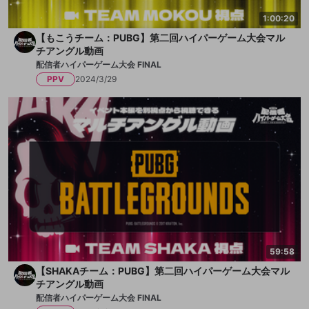
1:00:20
【もこうチーム：PUBG】第二回ハイパーゲーム大会マル
チアングル動画
配信者ハイパーゲーム大会 FINAL
PPV
2024/3/29
59:58
【SHAKAチーム：PUBG】第二回ハイパーゲーム大会マル
チアングル動画
配信者ハイパーゲーム大会 FINAL