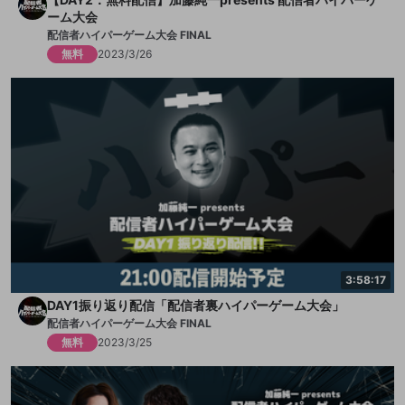
ーム大会
配信者ハイパーゲーム大会 FINAL
無料
2023/3/26
3:58:17
DAY1振り返り配信「配信者裏ハイパーゲーム大会」
配信者ハイパーゲーム大会 FINAL
無料
2023/3/25