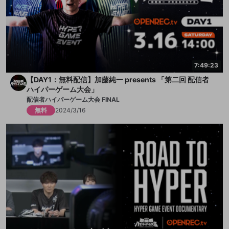
7:49:23
【DAY1：無料配信】加藤純一 presents 「第二回 配信者
ハイパーゲーム大会」
配信者ハイパーゲーム大会 FINAL
無料
2024/3/16