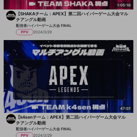
1:05:10
【SHAKAチーム：APEX】第二回ハイパーゲーム大会マル
チアングル動画
配信者ハイパーゲーム大会 FINAL
PPV
2024/3/29
47:07
【k4senチーム：APEX】第二回ハイパーゲーム大会マル
チアングル動画
配信者ハイパーゲーム大会 FINAL
PPV
2024/3/29