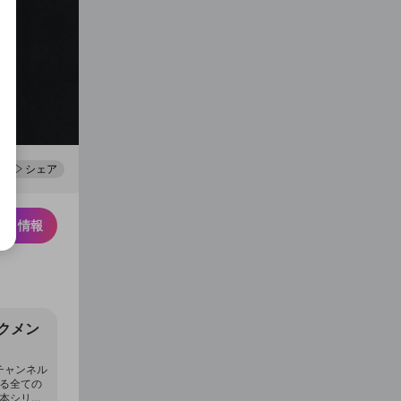
0
100
シェア
スク情報
クメン
チャンネル
する全ての
日本シリー