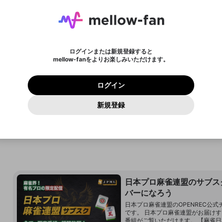
ょう！
メールアドレスにメールを送信しました。30分以内にメ
パスワード再設定
mellowポイントを消費して、商品を購入します。購入に
詳しくはこちら
この限定コミュニティは、Discordで提供されています。
入力していただいたメールアドレス
男性
女性
その他
問題を選択してください
新規テロップ
テロップを終了する
※ファンレター機能は有料サービスです。
ール記載の6桁の認証コードを入力してください。
ライブ配信中に休憩するときに、最大1分間の広告を表示
進みますか？
ンバーになるには
アーカイブ動画を作成しています。
または
または
設定
することができます。
に、パスワード再設定用URLを記載
セッションの有効期限が切れたた
Discordアカウントをお持ちでない方
わいせつな表現
認証コード
しばらく時間をおいて再読み込みし
検索履歴をすべて削除しますか？
チャプターを削除しますか？
登録したメールアドレスを入力し、送信してください。
お住まいの地域
全ユーザーに表示しているテロップを終了します。再度
メッセージ
されたメールを送信しましたのでご
め、ログアウトしました
映像や音声は配信され続けますので、個人情報にご注意く
名
チャプター選択
X
X
Discordとは？からDiscordにアクセス
てください。
のに視聴できない方へ
テロップを表示する場合は、新たにテロップを入力して
他者を誹謗中傷する表現
0
6
ださい。
0
100
確認ください
ログインまたは新規登録すると
ださい。
ユーザーの視聴環境によっては広告を表示することができ
Discordアカウントを作成
キャンセル
mellow-fanをよりお楽しみいただけます。
いいえ
はい
はい
0
500
必要ポイント
ない場合があります。
著作権の侵害
Google
Google
プレミアム会員に入会
mellow-fan のメールアドレス（mellow-fan.comドメイン
OK
利用規約
および
プライバシーポリシー
に同意頂いた上で次にお
この画面からDiscordに参加する
閉じる
再読み込み
詳しくはこちら
及びcs.openrec.co.jpドメイン）が受信拒否設定に含まれて
ログイン
保有ポイント
0ポイント
キャンセル
終了する
キャンセル
保存
進みください。
OK
プライバシーの侵害
ご登録いただいた情報はサービスの向上を目的として
再設定する
いないかご確認ください。
ログイン
Yahoo! JAPAN
Yahoo! JAPAN
使用いたします。
Discordは第三者が提供するコミュニティーサービスで、mellow-
保存
報告された問題については、利用規約に違反しているかどうか
パスワードを忘れた方は
こちら
過激な暴力や自傷行為
fanとは関わりがありません。Discordに関してのお問い合わせには
キャンセル
開始する
一部サービスをご利用いただくには、生年月の登録が
をスタッフが確認します。
この機能をむやみに使用すること
新規登録
お答えすることができません。Discordの仕様変更により、限定コ
アカウントをお持ちですか？
アカウントを作成する
入力
必要です。
は、利用規約違反になります。
Appleでサインアップ
Appleでサインイン
ミュニティ特典の提供が終了する可能性がありますが、その際の補
なりすまし行為
ご登録いただいた情報は公開されません。
償は一切行いません。外部サービスとのID連携に関する同意事項に
フォロー 10,357
サブ
キャンセル
更新
同意の上、参加をお願いします。
出会いを誘導する行為
閉じる
ファンレターを作成
送信
mellow-fanの
mellow-fanの
利用規約
利用規約
・
・
プライバシーポリシー
プライバシーポリシー
・
・
外部サービ
外部サービ
外部サービスとのID連携に関する同意事項
登録
スとのID連携に関する同意事項
スとのID連携に関する同意事項
に同意頂いた上で、次にお進み
に同意頂いた上で、次にお進み
ねずみ講やマルチ商法
アカウント作成
ください
ください
Discordとは？
Discordに参加する
誤解を招く配信設定
あとで登録
日本プロ麻雀連盟のサブス
mellow-fanからのお得な情報をメールで受け取
ゲームの録画禁止区域の配信
バーになろう
る
日本プロ麻雀連盟のOPENREC公式
改造版・海賊版ソフトの配信
です。 日本プロ麻雀連盟がお届け
番組がご覧いただけます。 【麻雀