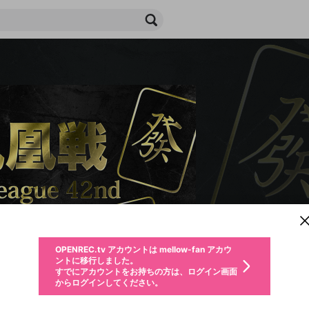
新規登録
OPENREC.tv アカウントは mellow-fan アカウ
OPENREC.tvアカウントはmellow-fanアカウン
パーソナルデータの登録
限定コミュニティ参加方法
ントに移行しました。
トに統合しました。
すでにアカウントをお持ちの方は、ログイン画面
こちらからOPENREC.tvでログイン中のアカウ
からログインしてください。
ント情報を引き継ぐことができます。
生年月
不適切なユーザーとして報告します
ファンレター
サブスクシェア
OPENREC.tv アカウントは mellow-fan アカウ
@
新規登録
ログイン
か？
年
月
ントに移行しました。
チャプターを編集
すでにアカウントをお持ちの方は、ログイン画面
応援している配信者にファンレターを送ることができま
生年月は登録後に変更できません。
認証コードの入力
購入確認
からログインしてください。
す。好きなデザインを選んでメッセージを書いたり、エ
ログイン
なると、この限定動画を視聴できます！
ブレイクタイム広告
メールアドレスで新規登録
メールアドレスでログイン
問題を選択してください
ールアイテムでデコレーションして、配信者に届けまし
性別
を変更