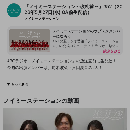
「ノイミーステーション～改札前～」#52（20
26年5月27日(水) OA前生配信）
ノイミーステーション
ノイミーステーションのサブスクメンバ
ーになろう
≠MEの冠ラジオ番組「ノイミーステーショ
ン」の公式コミュニティ！ ラジオ生放送前
にメンバーと一緒にお便りテーマを考えた
続きをみる
り、企画を出し合ったり・・・ 他にも、ラ
ジオのOAがもっと楽しくなる会員限定企画
ABCラジオ「ノイミーステーション」の放送直前に生配信！
や特典を順次お届けしていきます！ ぜひ
今週の出演メンバーは、尾木波菜・河口夏音の2人！
「ノイミーステーション」を通じて、≠ME
メンバーと一緒に楽しい時間を過ごしまし
ょう♪
みんなでお話したり、企画に挑戦したり…
もっとみる
まるで楽屋トークみたいにゆる～く＆深夜テンションでお届け
します♪
ノイミーステーションの動画
ラジオ生放送に向けて一緒に盛り上げていきましょう！