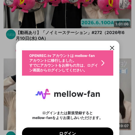
新規登録
1:01:06
OPENREC.tv アカウントは mellow-fan
OPENREC.tvアカウントはmellow-fanア
限定コミュニティ参加方法
パーソナルデータの登録
【動画あり】「ノイミーステーション」#272（2026年6
アカウントに移行しました。
カウントに統合しました。
月10日(水) OA）
すでにアカウントをお持ちの方は、ログイ
こちらからOPENREC.tvでログイン中のア
ン画面からログインしてください。
カウント情報を引き継ぐことができます。
ノイミーステーション
生年月
不適切なユーザーとして報告しま
メンバー
2026/6/10
OPENREC.tv アカウントは mellow-fan
サブスクシェア
@
新規登録
ログイン
すか？
年
月
アカウントに移行しました。
認証コードの入力
すでにアカウントをお持ちの方は、ログイ
生年月は登録後に変更できません。
ン画面からログインしてください。
ログイン
ブレイクタイム広告
メールアドレスで新規登録
メールアドレスでログイン
問題を選択してください
この限定コミュニティは、Discordで提供されてい
性別
メールアドレスにメールを送信しました。30分以内
パスワード再設定
ます。
にメール記載の6桁の認証コードを入力してくださ
入力していただいたメールアドレ
男性
女性
その他
問題を選択してください
詳しくはこちら
ライブ配信中に休憩するときに、最大1分間の広告
い。
または
または
アプリで快適に視聴しよう！
を表示することができます。
Discordアカウントをお持ちでない方
スに、パスワード再設定用URLを
セッションの有効期限が切れたた
登録したメールアドレスを入力し、送信してくださ
わいせつな表現
お住まいの地域
認証コード
い。
記載されたメールを送信しました
め、ログアウトしました
映像や音声は配信され続けますので、個人情報にご
Discordとは？からDiscordにアクセス
X
X
アプリをインストール (無料) し、配信者をフォローすれ
他者を誹謗中傷する表現
注意ください。
のでご確認ください
0
6
ログインまたは新規登録すると
ば、通知をもれなく受け取れます！
ユーザーの視聴環境によっては広告を表示すること
Discordアカウントを作成
mellow-fanをよりお楽しみいただけます。
0
500
ができない場合があります。
著作権の侵害
Google
Google
プレミアム会員に入会
OK
mellow-fan のメールアドレス（mellow-fan.comド
この画面からDiscordに参加する
利用規約
および
プライバシーポリシー
に同意頂いた上で
19:07
詳しくはこちら
インストール
ログイン
アプリで開く
メイン及びcs.openrec.co.jpドメイン）が受信拒否設
次にお進みください。
OK
プライバシーの侵害
ご登録いただいた情報はサービスの向上を目的
ログイン
【動画付き】「ノイミーステーション 13番出口」#271