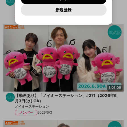
再設定する
定に含まれていないかご確認ください。
Yahoo! JAPAN
Yahoo! JAPAN
Discordは第三者が提供するコミュニティーサービスで、
として使用いたします。
報告された問題については、利用規約に違反しているか
（2026年6月3日(水) OA後配信）
パスワードを忘れた方は
こちら
過激な暴力や自傷行為
mellow-fanとは関わりがありません。Discordに関してのお
キャンセル
開始する
一部サービスをご利用いただくには、生年月の
どうかをスタッフが確認します。
この機能をむやみに使
新規登録
ノイミーステーション
問い合わせにはお答えすることができません。Discordの仕
アカウントをお持ちですか？
アカウントを作成する
登録が必要です。
用することは、利用規約違反になります。
様変更により、限定コミュニティ特典の提供が終了する可能
入力
なりすまし行為
メンバー
2026/6/3
Appleでサインアップ
Appleでサインイン
ご登録いただいた情報は公開されません。
性がありますが、その際の補償は一切行いません。外部サー
ビスとのID連携に関する同意事項に同意の上、参加をお願い
閉じる
出会いを誘導する行為
します。
送信
mellow-fanの
mellow-fanの
利用規約
利用規約
・
・
プライバシーポリシー
プライバシーポリシー
・
・
外部
外部
登録
外部サービスとのID連携に関する同意事項
サービスとのID連携に関する同意事項
サービスとのID連携に関する同意事項
に同意頂いた上
に同意頂いた上
ねずみ講やマルチ商法
アカウント作成
で、次にお進みください
で、次にお進みください
誤解を招く配信設定
あとで登録
Discordとは？
Discordに参加する
mellow-fanからのお得な情報をメールで受
ゲームの録画禁止区域の配信
け取る
改造版・海賊版ソフトの配信
政治的・宗教的・人種的な内容
1:01:06
その他の問題
【動画あり】「ノイミーステーション」#271（2026年6
月3日(水) OA）
ノイミーステーション
メンバー
2026/6/3