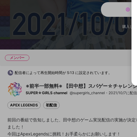
メ
チャプター
チャプター
購入した
開始地点
メンバー
配信者によって再生開始時間が 5:13 に設定されています。
※前半一部無料※ 【田中想】スパゲー☆チャレン
SUPER☆GiRLS channel
@supergirls_channel
2021/10/7に配
APEX LEGENDS
初配信
前回の番組で告知しました、田中想のゲーム実況配信の実施が決定
ました！
今回はApexLegendsに挑戦！お手柔らかにお願いします！