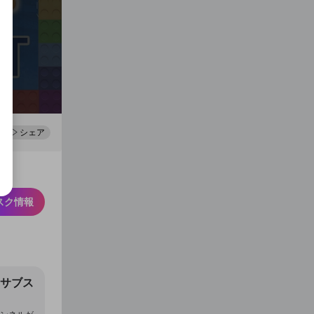
0
100
シェア
スク情報
lのサブス