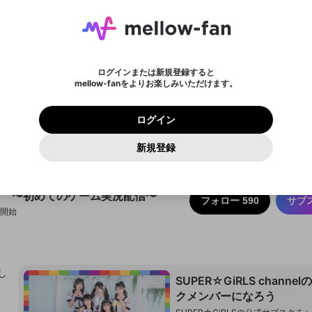
ょう！
メールアドレスにメールを送信しました。30分以内にメ
パスワード再設定
mellowポイントを消費して、商品を購入します。購入に
詳しくはこちら
この限定コミュニティは、Discordで提供されています。
入力していただいたメールアドレス
男性
女性
その他
問題を選択してください
新規テロップ
テロップを終了する
※ファンレター機能は有料サービスです。
ール記載の6桁の認証コードを入力してください。
ライブ配信中に休憩するときに、最大1分間の広告を表示
進みますか？
ンバーになるには
アーカイブ動画を作成しています。
または
または
設定
することができます。
に、パスワード再設定用URLを記載
セッションの有効期限が切れたた
Discordアカウントをお持ちでない方
わいせつな表現
認証コード
しばらく時間をおいて再読み込みし
検索履歴をすべて削除しますか？
チャプターを削除しますか？
登録したメールアドレスを入力し、送信してください。
お住まいの地域
全ユーザーに表示しているテロップを終了します。再度
メッセージ
されたメールを送信しましたのでご
め、ログアウトしました
映像や音声は配信され続けますので、個人情報にご注意く
名
チャプター選択
X
X
Discordとは？からDiscordにアクセス
てください。
のに視聴できない方へ
テロップを表示する場合は、新たにテロップを入力して
他者を誹謗中傷する表現
0
6
ださい。
0
100
確認ください
ログインまたは新規登録すると
ださい。
ユーザーの視聴環境によっては広告を表示することができ
Discordアカウントを作成
キャンセル
mellow-fanをよりお楽しみいただけます。
いいえ
はい
はい
0
500
必要ポイント
ない場合があります。
著作権の侵害
Google
Google
プレミアム会員に入会
mellow-fan のメールアドレス（mellow-fan.comドメイン
OK
利用規約
および
プライバシーポリシー
に同意頂いた上で次にお
この画面からDiscordに参加する
閉じる
再読み込み
詳しくはこちら
及びcs.openrec.co.jpドメイン）が受信拒否設定に含まれて
ログイン
保有ポイント
0ポイント
キャンセル
終了する
キャンセル
保存
進みください。
OK
プライバシーの侵害
ご登録いただいた情報はサービスの向上を目的として
再設定する
いないかご確認ください。
ログイン
Yahoo! JAPAN
Yahoo! JAPAN
使用いたします。
Discordは第三者が提供するコミュニティーサービスで、mellow-
保存
報告された問題については、利用規約に違反しているかどうか
パスワードを忘れた方は
こちら
過激な暴力や自傷行為
fanとは関わりがありません。Discordに関してのお問い合わせには
キャンセル
開始する
一部サービスをご利用いただくには、生年月の登録が
をスタッフが確認します。
この機能をむやみに使用すること
新規登録
お答えすることができません。Discordの仕様変更により、限定コ
アカウントをお持ちですか？
アカウントを作成する
入力
必要です。
は、利用規約違反になります。
Appleでサインアップ
Appleでサインイン
ミュニティ特典の提供が終了する可能性がありますが、その際の補
なりすまし行為
ご登録いただいた情報は公開されません。
償は一切行いません。外部サービスとのID連携に関する同意事項に
キャンセル
更新
同意の上、参加をお願いします。
出会いを誘導する行為
閉じる
ジ 〜初めてのゲーム実況配信〜
ファンレターを作成
送信
mellow-fanの
mellow-fanの
利用規約
利用規約
・
・
プライバシーポリシー
プライバシーポリシー
・
・
外部サービ
外部サービ
フォロー 590
サブ
外部サービスとのID連携に関する同意事項
登録
スとのID連携に関する同意事項
スとのID連携に関する同意事項
に同意頂いた上で、次にお進み
に同意頂いた上で、次にお進み
信開始
ねずみ講やマルチ商法
アカウント作成
ください
ください
Discordとは？
Discordに参加する
誤解を招く配信設定
あとで登録
mellow-fanからのお得な情報をメールで受け取
ゲームの録画禁止区域の配信
る
し
SUPER☆GiRLS channe
改造版・海賊版ソフトの配信
クメンバーになろう