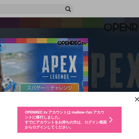
新規登録
OPENREC.tv アカウントは mellow-fan アカウ
OPENREC.tvアカウントはmellow-fanアカウン
パーソナルデータの登録
限定コミュニティ参加方法
ントに移行しました。
トに統合しました。
すでにアカウントをお持ちの方は、ログイン画面
こちらからOPENREC.tvでログイン中のアカウ
からログインしてください。
ント情報を引き継ぐことができます。
生年月
不適切なユーザーとして報告します
ファンレター
サブスクシェア
OPENREC.tv アカウントは mellow-fan アカウ
@
新規登録
ログイン
か？
年
月
ントに移行しました。
チャプターを編集
すでにアカウントをお持ちの方は、ログイン画面
応援している配信者にファンレターを送ることができま
生年月は登録後に変更できません。
認証コードの入力
購入確認
からログインしてください。
す。好きなデザインを選んでメッセージを書いたり、エ
ログイン
なると、この限定動画を視聴できます！
ブレイクタイム広告
メールアドレスで新規登録
メールアドレスでログイン
問題を選択してください
ールアイテムでデコレーションして、配信者に届けまし
性別
を変更