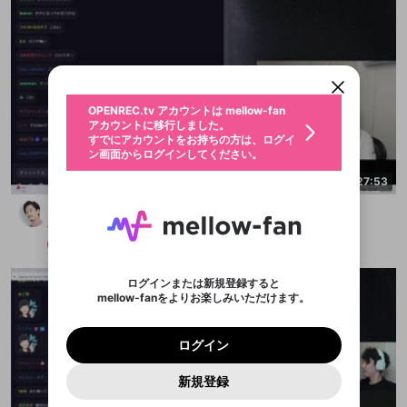
新規登録
OPENREC.tv アカウントは mellow-fan
OPENREC.tvアカウントはmellow-fanア
限定コミュニティ参加方法
パーソナルデータの登録
アカウントに移行しました。
カウントに統合しました。
すでにアカウントをお持ちの方は、ログイ
こちらからOPENREC.tvでログイン中のア
ン画面からログインしてください。
カウント情報を引き継ぐことができます。
生年月
不適切なユーザーとして報告しま
OPENREC.tv アカウントは mellow-fan
サブスクシェア
@
新規登録
ログイン
すか？
年
月
アカウントに移行しました。
認証コードの入力
すでにアカウントをお持ちの方は、ログイ
生年月は登録後に変更できません。
ン画面からログインしてください。
ログイン
ブレイクタイム広告
メールアドレスで新規登録
メールアドレスでログイン
問題を選択してください
この限定コミュニティは、Discordで提供されてい
性別
2:27:53
メールアドレスにメールを送信しました。30分以内
パスワード再設定
ます。
にメール記載の6桁の認証コードを入力してくださ
入力していただいたメールアドレ
男性
女性
その他
問題を選択してください
どうも、カスです
詳しくはこちら
ライブ配信中に休憩するときに、最大1分間の広告
い。
または
または
アプリで快適に視聴しよう！
布団ちゃん
を表示することができます。
Discordアカウントをお持ちでない方
スに、パスワード再設定用URLを
セッションの有効期限が切れたた
登録したメールアドレスを入力し、送信してくださ
わいせつな表現
お住まいの地域
メンバー
2025/10/19
認証コード
い。
記載されたメールを送信しました
め、ログアウトしました
映像や音声は配信され続けますので、個人情報にご
Discordとは？からDiscordにアクセス
X
X
アプリをインストール (無料) し、配信者をフォローすれ
他者を誹謗中傷する表現
注意ください。
のでご確認ください
0
6
ログインまたは新規登録すると
ば、通知をもれなく受け取れます！
ユーザーの視聴環境によっては広告を表示すること
Discordアカウントを作成
mellow-fanをよりお楽しみいただけます。
0
500
ができない場合があります。
著作権の侵害
Google
Google
プレミアム会員に入会
OK
mellow-fan のメールアドレス（mellow-fan.comド
この画面からDiscordに参加する
利用規約
および
プライバシーポリシー
に同意頂いた上で
詳しくはこちら
インストール
ログイン
アプリで開く
メイン及びcs.openrec.co.jpドメイン）が受信拒否設
次にお進みください。
OK
プライバシーの侵害
ご登録いただいた情報はサービスの向上を目的
ログイン
再設定する
定に含まれていないかご確認ください。
Yahoo! JAPAN
Yahoo! JAPAN
Discordは第三者が提供するコミュニティーサービスで、
として使用いたします。
報告された問題については、利用規約に違反しているか
パスワードを忘れた方は
こちら
過激な暴力や自傷行為
mellow-fanとは関わりがありません。Discordに関してのお
キャンセル
開始する
一部サービスをご利用いただくには、生年月の
どうかをスタッフが確認します。
この機能をむやみに使
新規登録
問い合わせにはお答えすることができません。Discordの仕
アカウントをお持ちですか？
アカウントを作成する
登録が必要です。
用することは、利用規約違反になります。
様変更により、限定コミュニティ特典の提供が終了する可能
入力
なりすまし行為
Appleでサインアップ
Appleでサインイン