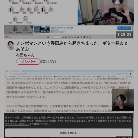
1:29:03
チンポマンという漫画みたら起きちまった、ギター昼まｄ
あそぶ
布団ちゃん
メンバー
2025/7/2