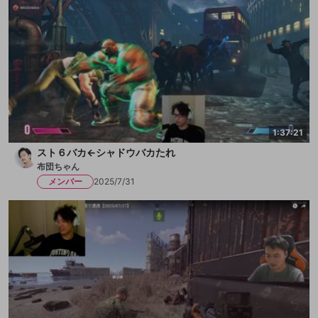
1:37:21
スト６バカ←シャドウバカたれ
布団ちゃん
メンバー
2025/7/31