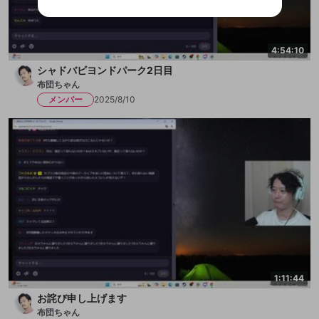
ご登録いただいた情報は公開されません。
性がありますが、その際の補償は一切行いません。外部サー
ビスとのID連携に関する同意事項に同意の上、参加をお願い
閉じる
出会いを誘導する行為
します。
送信
mellow-fanの
mellow-fanの
利用規約
利用規約
・
・
プライバシーポリシー
プライバシーポリシー
・
・
外部
外部
登録
外部サービスとのID連携に関する同意事項
サービスとのID連携に関する同意事項
サービスとのID連携に関する同意事項
に同意頂いた上
に同意頂いた上
ねずみ講やマルチ商法
アカウント作成
4:54:10
で、次にお進みください
で、次にお進みください
シャドバビヨンドパーク2日目
誤解を招く配信設定
あとで登録
Discordとは？
Discordに参加する
布団ちゃん
mellow-fanからのお得な情報をメールで受
ゲームの録画禁止区域の配信
メンバー
2025/8/10
け取る
改造版・海賊版ソフトの配信
政治的・宗教的・人種的な内容
その他の問題
1:11:44
お詫び申し上げます
布団ちゃん