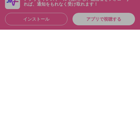
れば、通知をもれなく受け取れます！
インストール
アプリで視聴する
4:36:39
シャドバおもろすぎて「草」なんだが シャドバパー
ク！！
布団ちゃん
メンバー
2025/6/21