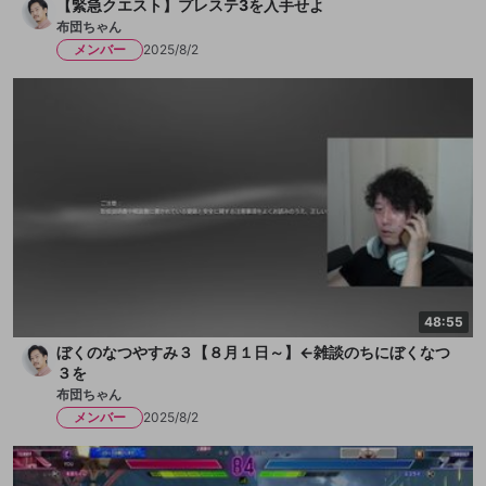
【緊急クエスト】プレステ3を入手せよ
布団ちゃん
メンバー
2025/8/2
48:55
ぼくのなつやすみ３【８月１日～】←雑談のちにぼくなつ
３を
布団ちゃん
メンバー
2025/8/2