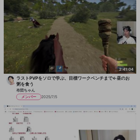
2:41:04
ラストPVPをソロで学ぶ、目標ワークベンチまで←昼のお
粥を食う
布団ちゃん
メンバー
2025/7/5