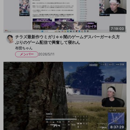
7:19:03
チラズ最新作ウミガリ←←闇のゲームデスバーガー←久方
ぶりのゲーム配信で興奮して寝れん
布団ちゃん
メンバー
2026/5/11
8:37:29