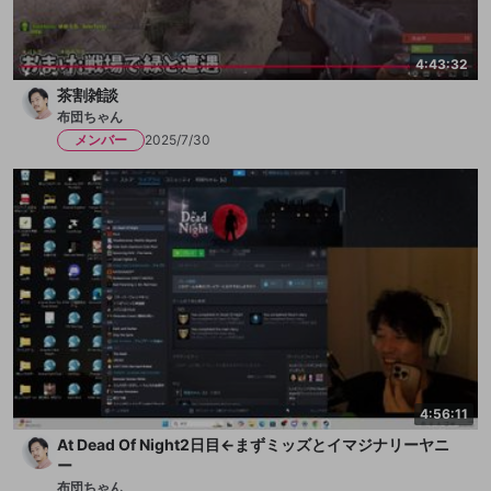
4:43:32
茶割雑談
布団ちゃん
メンバー
2025/7/30
4:56:11
At Dead Of Night2日目←まずミッズとイマジナリーヤニ
ー
布団ちゃん