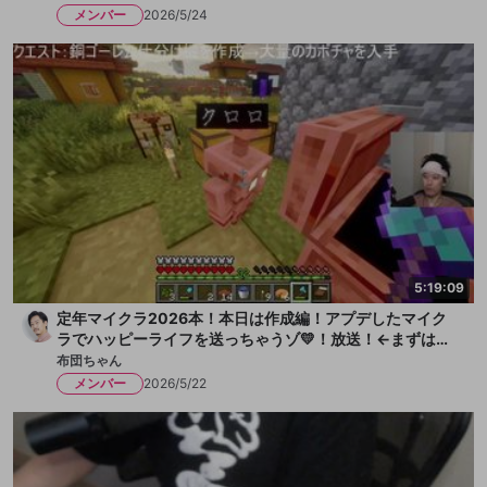
メンバー
2026/5/24
5:19:09
定年マイクラ2026本！本日は作成編！アプデしたマイク
ラでハッピーライフを送っちゃうゾ💛！放送！←まずは水
を一献、そして枇杷ゼリーをちびっと
布団ちゃん
メンバー
2026/5/22