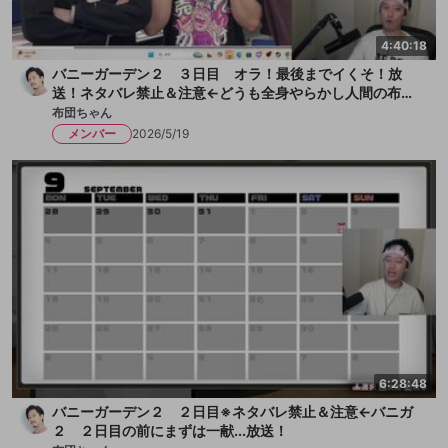
4:40:18
バニーガーデン２ ３日目 オラ！最後までイくそ！放
送！ネタバレ禁止＆注意←どうも全身やらかし人間の布団
ちゃんです！今日も女の子とチチクリ満載！まずは一献い
布団ちゃん
きます、か！放送
メンバー
2026/5/19
6:28:48
バニーガーデン２ ２日目※ネタバレ禁止＆注意←バニガ
２ ２日目の前にまずは一献...放送！