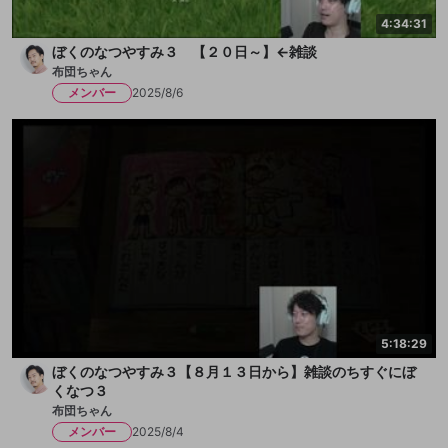
4:34:31
ぼくのなつやすみ３ 【２０日～】←雑談
布団ちゃん
メンバー
2025/8/6
5:18:29
ぼくのなつやすみ３【８月１３日から】雑談のちすぐにぼ
くなつ３
布団ちゃん
メンバー
2025/8/4