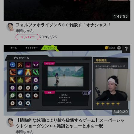
4:48:55
フォルツァホライゾン６←←雑談す！オナシャス！
布団ちゃん
メンバー
2026/5/25
3:49:20
【情熱的な詠唱により敵を破壊するゲーム】スーパーシャ
ウトショーダウン←←雑談とヤニーと水を一献
布団ちゃん