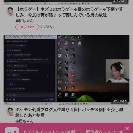
4:12:49
【ホラゲー】ネズミのホラゲー←目のホラゲー←下痢で苦
しみ、今度は糞が詰まって苦しんでいる男の放送
布団ちゃん
メンバー
2025/7/1
3:56:44
ポケモン剣盾ブログ人生縛り４日目バッヂ８個目←少し雑
談したあと剣盾
布団ちゃん
メンバー
2025/6/23
アプリをインストール (無料) し、配信者をフォローす