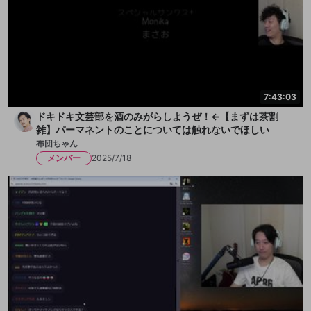
7:43:03
ドキドキ文芸部を酒のみがらしようぜ！←【まずは茶割
雑】パーマネントのことについては触れないでほしい
布団ちゃん
メンバー
2025/7/18