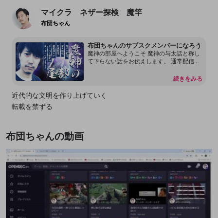
マイクラ ネザー探検 魔竿
布団ちゃん
布団ちゃんのサブスクメンバーになろう
魔神の部屋へようこそ 魔神の与太話と称し
て下らない話をお伝えします。 通常配信で
は言えない内容もあります。 本放送の転載
を許可しておりません。 配信内容をリーク
続きをみる
することもしないで下さい。 見つけ次第、
然るべき対応をさせて頂く場合があるので
近代的な文明を作り上げていく
何卒よろしくお願いします。 尚、過度な連
転載を禁ずる
投、嫌がらせ行為をするアカウントはDisco
rdも含めてブロックする事があります。
布団ちゃんの動画