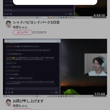
ビスとのID連携に関する同意事項に同意の上、参加をお願い
閉じる
出会いを誘導する行為
します。
送信
mellow-fanの
mellow-fanの
利用規約
利用規約
・
・
プライバシーポリシー
プライバシーポリシー
・
・
外部
外部
登録
外部サービスとのID連携に関する同意事項
サービスとのID連携に関する同意事項
サービスとのID連携に関する同意事項
に同意頂いた上
に同意頂いた上
ねずみ講やマルチ商法
4:54:10
アカウント作成
で、次にお進みください
で、次にお進みください
シャドバビヨンドパーク2日目
誤解を招く配信設定
あとで登録
Discordとは？
Discordに参加する
布団ちゃん
mellow-fanからのお得な情報をメールで受
メンバー
2025/8/10
ゲームの録画禁止区域の配信
け取る
改造版・海賊版ソフトの配信
政治的・宗教的・人種的な内容
その他の問題
1:11:44
お詫び申し上げます
布団ちゃん