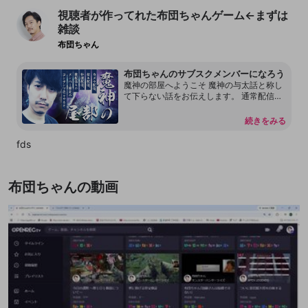
視聴者が作ってれた布団ちゃんゲーム←まずは
雑談
布団ちゃん
布団ちゃんのサブスクメンバーになろう
魔神の部屋へようこそ 魔神の与太話と称し
て下らない話をお伝えします。 通常配信で
は言えない内容もあります。 本放送の転載
を許可しておりません。 配信内容をリーク
続きをみる
することもしないで下さい。 見つけ次第、
然るべき対応をさせて頂く場合があるので
fds
何卒よろしくお願いします。 尚、過度な連
投、嫌がらせ行為をするアカウントはDisco
rdも含めてブロックする事があります。
布団ちゃんの動画