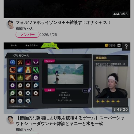
4:48:55
フォルツァホライゾン６←←雑談す！オナシャス！
布団ちゃん
メンバー
2026/5/25
3:49:20
【情熱的な詠唱により敵を破壊するゲーム】スーパーシャ
ウトショーダウン←←雑談とヤニーと水を一献
布団ちゃん