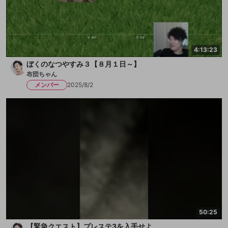
4:13:23
ぼくのなつやすみ３【８月１日～】
布団ちゃん
メンバー
2025/8/2
50:25
【緊急クエスト】プレステ3を入手せよ