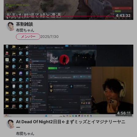
4:43:32
茶割雑談
布団ちゃん
メンバー
2025/7/30
4:56:11
At Dead Of Night2日目←まずミッズとイマジナリーヤニ
ー
布団ちゃん