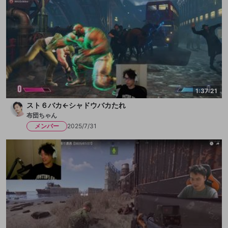
1:37:21
スト６バカ←シャドウバカたれ
布団ちゃん
メンバー
2025/7/31