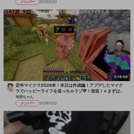
メンバー
2026/5/24
5:19:09
定年マイクラ2026本！本日は作成編！アプデしたマイク
ラでハッピーライフを送っちゃうゾ💛！放送！←まずは水
を一献、そして枇杷ゼリーをちびっと
布団ちゃん
メンバー
2026/5/22