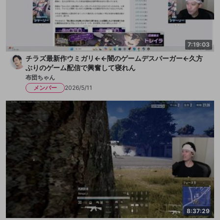
7:19:03
チラズ最新作ウミガリ←←闇のゲームデスバーガー←久方
ぶりのゲーム配信で興奮して寝れん
布団ちゃん
メンバー
2026/5/11
8:37:29