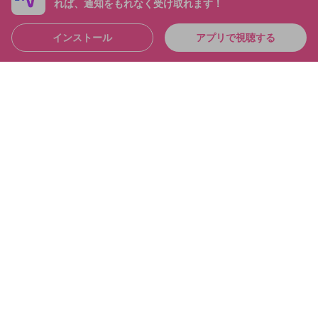
れば、通知をもれなく受け取れます！
インストール
アプリで視聴する
4:36:39
シャドバおもろすぎて「草」なんだが シャドバパー
ク！！
布団ちゃん
メンバー
2025/6/21