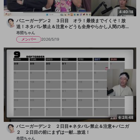
4:40:18
バニーガーデン２ ３日目 オラ！最後までイくそ！放
送！ネタバレ禁止＆注意←どうも全身やらかし人間の布団
ちゃんです！今日も女の子とチチクリ満載！まずは一献い
布団ちゃん
きます、か！放送
メンバー
2026/5/19
6:28:48
バニーガーデン２ ２日目※ネタバレ禁止＆注意←バニガ
２ ２日目の前にまずは一献...放送！
布団ちゃん