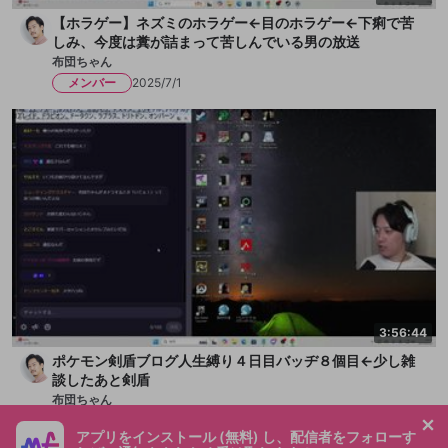
【ホラゲー】ネズミのホラゲー←目のホラゲー←下痢で苦
しみ、今度は糞が詰まって苦しんでいる男の放送
布団ちゃん
メンバー
2025/7/1
3:56:44
ポケモン剣盾ブログ人生縛り４日目バッヂ８個目←少し雑
談したあと剣盾
布団ちゃん
メンバー
2025/6/23
アプリをインストール (無料) し、配信者をフォローす