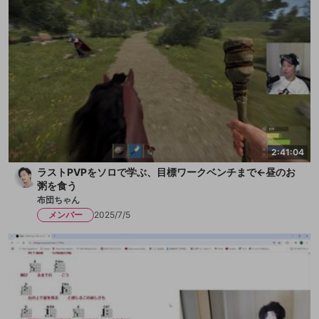
2:41:04
ラストPVPをソロで学ぶ、目標ワークベンチまで←昼のお
粥を食う
布団ちゃん
メンバー
2025/7/5