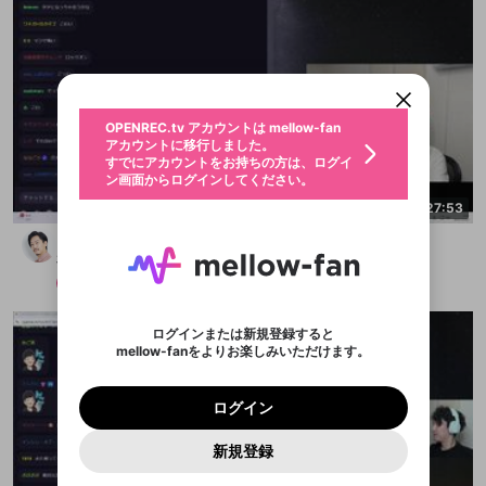
新規登録
OPENREC.tv アカウントは mellow-fan
OPENREC.tvアカウントはmellow-fanア
限定コミュニティ参加方法
パーソナルデータの登録
アカウントに移行しました。
カウントに統合しました。
すでにアカウントをお持ちの方は、ログイ
こちらからOPENREC.tvでログイン中のア
ン画面からログインしてください。
カウント情報を引き継ぐことができます。
生年月
不適切なユーザーとして報告しま
OPENREC.tv アカウントは mellow-fan
サブスクシェア
@
新規登録
ログイン
すか？
年
月
アカウントに移行しました。
認証コードの入力
すでにアカウントをお持ちの方は、ログイ
生年月は登録後に変更できません。
ン画面からログインしてください。
ログイン
ブレイクタイム広告
メールアドレスで新規登録
メールアドレスでログイン
問題を選択してください
2:27:53
この限定コミュニティは、Discordで提供されてい
性別
メールアドレスにメールを送信しました。30分以内
パスワード再設定
ます。
にメール記載の6桁の認証コードを入力してくださ
どうも、カスです
入力していただいたメールアドレ
男性
女性
その他
問題を選択してください
詳しくはこちら
ライブ配信中に休憩するときに、最大1分間の広告
い。
または
または
布団ちゃん
アプリで快適に視聴しよう！
を表示することができます。
Discordアカウントをお持ちでない方
スに、パスワード再設定用URLを
セッションの有効期限が切れたた
登録したメールアドレスを入力し、送信してくださ
わいせつな表現
メンバー
2025/10/19
お住まいの地域
認証コード
い。
記載されたメールを送信しました
め、ログアウトしました
映像や音声は配信され続けますので、個人情報にご
Discordとは？からDiscordにアクセス
X
X
アプリをインストール (無料) し、配信者をフォローすれ
他者を誹謗中傷する表現
注意ください。
のでご確認ください
0
6
ログインまたは新規登録すると
ば、通知をもれなく受け取れます！
ユーザーの視聴環境によっては広告を表示すること
Discordアカウントを作成
mellow-fanをよりお楽しみいただけます。
0
500
ができない場合があります。
著作権の侵害
Google
Google
プレミアム会員に入会
OK
mellow-fan のメールアドレス（mellow-fan.comド
この画面からDiscordに参加する
利用規約
および
プライバシーポリシー
に同意頂いた上で
詳しくはこちら
インストール
ログイン
アプリで開く
メイン及びcs.openrec.co.jpドメイン）が受信拒否設
次にお進みください。
OK
プライバシーの侵害
ご登録いただいた情報はサービスの向上を目的
ログイン
再設定する
定に含まれていないかご確認ください。
Yahoo! JAPAN
Yahoo! JAPAN
Discordは第三者が提供するコミュニティーサービスで、
として使用いたします。
報告された問題については、利用規約に違反しているか
パスワードを忘れた方は
こちら
過激な暴力や自傷行為
mellow-fanとは関わりがありません。Discordに関してのお
キャンセル
開始する
一部サービスをご利用いただくには、生年月の
どうかをスタッフが確認します。
この機能をむやみに使
新規登録
問い合わせにはお答えすることができません。Discordの仕
アカウントをお持ちですか？
アカウントを作成する
登録が必要です。
用することは、利用規約違反になります。
様変更により、限定コミュニティ特典の提供が終了する可能
入力
なりすまし行為
Appleでサインアップ
Appleでサインイン
ご登録いただいた情報は公開されません。
性がありますが、その際の補償は一切行いません。外部サー