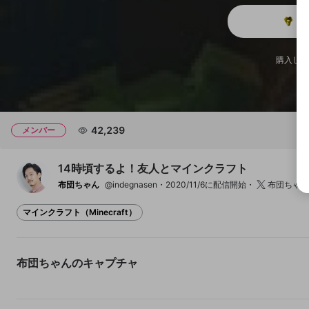
メ
チャプター
チャプター
購入した
開始地点
42,239
メンバー
14時頃するよ！友人とマインクラフト
布団ちゃん
@indegnasen
2020/11/6に配信開始
布団ちゃん
マインクラフト（Minecraft）
贓物を撒き散らし爆ぜる天狗
天さん「おめえうるせえ
ちゃん
な！」
布団ちゃんのキャプチャ
9
3
2
100
29
22
布団ちゃん
布団ちゃん