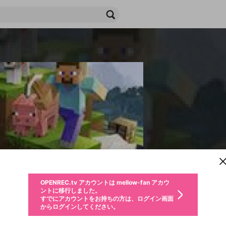
新規登録
OPENREC.tv アカウントは mellow-fan アカウ
OPENREC.tvアカウントはmellow-fanアカウン
パーソナルデータの登録
限定コミュニティ参加方法
ントに移行しました。
トに統合しました。
すでにアカウントをお持ちの方は、ログイン画面
こちらからOPENREC.tvでログイン中のアカウ
からログインしてください。
ント情報を引き継ぐことができます。
生年月
不適切なユーザーとして報告します
ファンレター
サブスクシェア
OPENREC.tv アカウントは mellow-fan アカウ
@
新規登録
ログイン
か？
年
月
ントに移行しました。
チャプターを編集
すでにアカウントをお持ちの方は、ログイン画面
応援している配信者にファンレターを送ることができま
生年月は登録後に変更できません。
認証コードの入力
購入確認
からログインしてください。
す。好きなデザインを選んでメッセージを書いたり、エ
ログイン
なると、この限定動画を視聴できます！
ブレイクタイム広告
メールアドレスで新規登録
メールアドレスでログイン
問題を選択してください
ールアイテムでデコレーションして、配信者に届けまし
性別
を変更