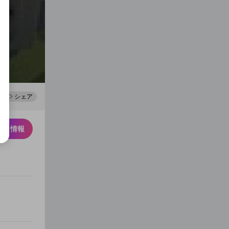
0
100
シェア
スク情報
松｢楽しいなあ！？」→天狗ち
ゃん無視
7
2
1
布団ちゃん