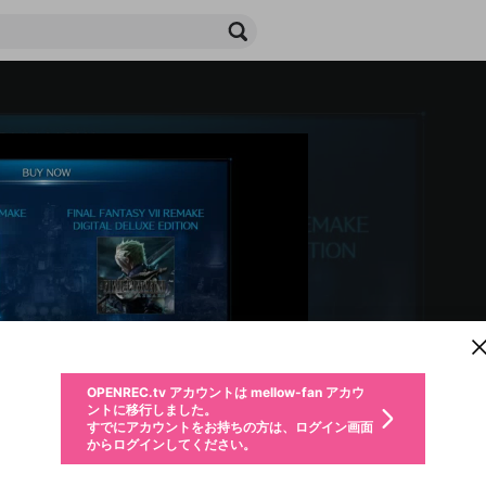
新規登録
OPENREC.tv アカウントは mellow-fan アカウ
OPENREC.tvアカウントはmellow-fanアカウン
パーソナルデータの登録
限定コミュニティ参加方法
ントに移行しました。
トに統合しました。
すでにアカウントをお持ちの方は、ログイン画面
こちらからOPENREC.tvでログイン中のアカウ
からログインしてください。
ント情報を引き継ぐことができます。
生年月
不適切なユーザーとして報告します
ファンレター
サブスクシェア
OPENREC.tv アカウントは mellow-fan アカウ
@
新規登録
ログイン
か？
年
月
ントに移行しました。
チャプターを編集
すでにアカウントをお持ちの方は、ログイン画面
応援している配信者にファンレターを送ることができま
生年月は登録後に変更できません。
認証コードの入力
購入確認
からログインしてください。
す。好きなデザインを選んでメッセージを書いたり、エ
ログイン
なると、この限定動画を視聴できます！
ブレイクタイム広告
メールアドレスで新規登録
メールアドレスでログイン
問題を選択してください
ールアイテムでデコレーションして、配信者に届けまし
性別
を変更