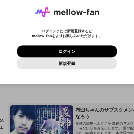
ょう！
メールアドレスにメールを送信しました。30分以内にメ
パスワード再設定
mellowポイントを消費して、商品を購入します。購入に
詳しくはこちら
この限定コミュニティは、Discordで提供されています。
入力していただいたメールアドレス
男性
女性
その他
問題を選択してください
新規テロップ
テロップを終了する
※ファンレター機能は有料サービスです。
ール記載の6桁の認証コードを入力してください。
ライブ配信中に休憩するときに、最大1分間の広告を表示
進みますか？
ンバーになるには
アーカイブ動画を作成しています。
または
または
設定
することができます。
に、パスワード再設定用URLを記載
セッションの有効期限が切れたた
Discordアカウントをお持ちでない方
わいせつな表現
認証コード
しばらく時間をおいて再読み込みし
検索履歴をすべて削除しますか？
チャプターを削除しますか？
登録したメールアドレスを入力し、送信してください。
お住まいの地域
全ユーザーに表示しているテロップを終了します。再度
メッセージ
されたメールを送信しましたのでご
め、ログアウトしました
映像や音声は配信され続けますので、個人情報にご注意く
名
チャプター選択
X
X
Discordとは？からDiscordにアクセス
てください。
のに視聴できない方へ
テロップを表示する場合は、新たにテロップを入力して
他者を誹謗中傷する表現
0
6
ださい。
0
100
確認ください
ログインまたは新規登録すると
ださい。
ユーザーの視聴環境によっては広告を表示することができ
Discordアカウントを作成
キャンセル
mellow-fanをよりお楽しみいただけます。
いいえ
はい
はい
0
500
必要ポイント
ない場合があります。
著作権の侵害
Google
Google
プレミアム会員に入会
mellow-fan のメールアドレス（mellow-fan.comドメイン
OK
利用規約
および
プライバシーポリシー
に同意頂いた上で次にお
この画面からDiscordに参加する
閉じる
再読み込み
詳しくはこちら
及びcs.openrec.co.jpドメイン）が受信拒否設定に含まれて
ログイン
保有ポイント
0ポイント
キャンセル
終了する
キャンセル
保存
進みください。
OK
プライバシーの侵害
ご登録いただいた情報はサービスの向上を目的として
再設定する
いないかご確認ください。
ログイン
Yahoo! JAPAN
Yahoo! JAPAN
使用いたします。
Discordは第三者が提供するコミュニティーサービスで、mellow-
保存
報告された問題については、利用規約に違反しているかどうか
パスワードを忘れた方は
こちら
過激な暴力や自傷行為
fanとは関わりがありません。Discordに関してのお問い合わせには
キャンセル
開始する
一部サービスをご利用いただくには、生年月の登録が
をスタッフが確認します。
この機能をむやみに使用すること
新規登録
お答えすることができません。Discordの仕様変更により、限定コ
アカウントをお持ちですか？
アカウントを作成する
入力
必要です。
は、利用規約違反になります。
Appleでサインアップ
Appleでサインイン
ミュニティ特典の提供が終了する可能性がありますが、その際の補
なりすまし行為
ご登録いただいた情報は公開されません。
償は一切行いません。外部サービスとのID連携に関する同意事項に
フォロー 290,377
サブ
キャンセル
更新
同意の上、参加をお願いします。
のX
出会いを誘導する行為
閉じる
ファンレターを作成
送信
mellow-fanの
mellow-fanの
利用規約
利用規約
・
・
プライバシーポリシー
プライバシーポリシー
・
・
外部サービ
外部サービ
外部サービスとのID連携に関する同意事項
登録
スとのID連携に関する同意事項
スとのID連携に関する同意事項
に同意頂いた上で、次にお進み
に同意頂いた上で、次にお進み
ねずみ講やマルチ商法
アカウント作成
ください
ください
Discordとは？
Discordに参加する
誤解を招く配信設定
あとで登録
布団ちゃんのサブスクメン
mellow-fanからのお得な情報をメールで受け取
ゲームの録画禁止区域の配信
なろう
る
RA
魔神の部屋へようこそ 魔神の与太
改造版・海賊版ソフトの配信
LL
下らない話をお伝えします。 通常
えない内容もあります。 本放送の転載を許可