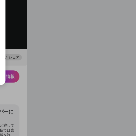
0
100
シェア
スク情報
バーに
話と称して
配信では言