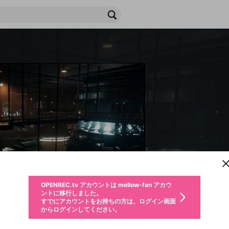
新規登録
OPENREC.tv アカウントは mellow-fan アカウ
OPENREC.tvアカウントはmellow-fanアカウン
パーソナルデータの登録
限定コミュニティ参加方法
ントに移行しました。
トに統合しました。
すでにアカウントをお持ちの方は、ログイン画面
こちらからOPENREC.tvでログイン中のアカウ
からログインしてください。
ント情報を引き継ぐことができます。
生年月
不適切なユーザーとして報告します
ファンレター
サブスクシェア
OPENREC.tv アカウントは mellow-fan アカウ
@
新規登録
ログイン
か？
年
月
ントに移行しました。
チャプターを編集
すでにアカウントをお持ちの方は、ログイン画面
応援している配信者にファンレターを送ることができま
生年月は登録後に変更できません。
認証コードの入力
購入確認
からログインしてください。
す。好きなデザインを選んでメッセージを書いたり、エ
ログイン
なると、この限定動画を視聴できます！
ブレイクタイム広告
メールアドレスで新規登録
メールアドレスでログイン
問題を選択してください
ールアイテムでデコレーションして、配信者に届けまし
性別
を変更