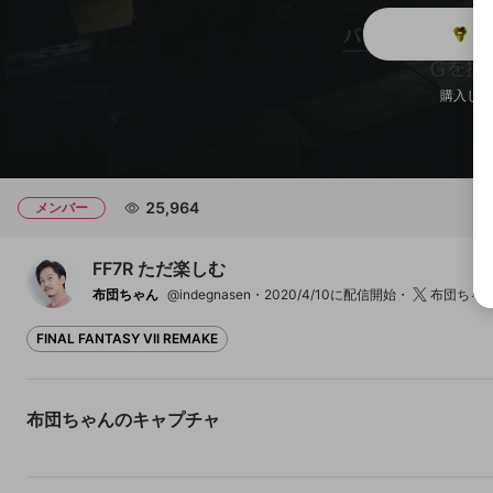
メ
チャプター
チャプター
購入した
開始地点
25,964
メンバー
FF7R ただ楽しむ
布団ちゃん
@indegnasen
2020/4/10に配信開始
布団ちゃ
FINAL FANTASY VII REMAKE
ティファで45る布団ちゃん
布団ｲｸ
布団ちゃんのキャプチャ
82
11
8
106
15
11
布団ちゃん
布団ちゃん