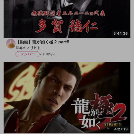
5:44:36
【動画】龍が如く極２ part5
世界のノリヒト
メンバー
2018/5/9
4:27:19