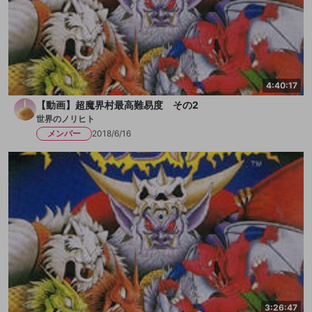
4:40:17
【動画】超魔界村最高難易度 その2
世界のノリヒト
メンバー
2018/6/16
3:26:47