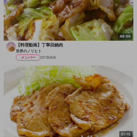
48:00
【料理動画】丁寧回鍋肉
世界のノリヒト
メンバー
2018/6/8
51:15