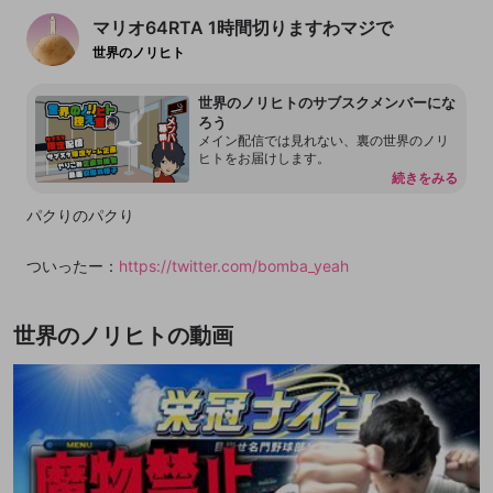
マリオ64RTA 1時間切りますわマジで
世界のノリヒト
世界のノリヒトのサブスクメンバーにな
ろう
メイン配信では見れない、裏の世界のノリ
ヒトをお届けします。
続きをみる
パクりのパクり
ついったー：
https://twitter.com/bomba_yeah
youtube:
https://goo.gl/GQSfa9
世界のノリヒトの動画