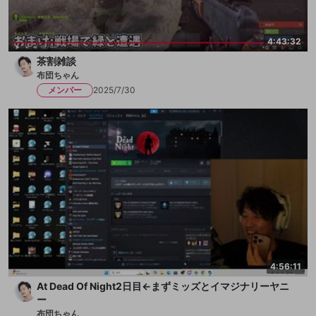
4:43:32
茶割雑談
布団ちゃん
メンバー
2025/7/30
4:56:11
At Dead Of Night2日目←まずミッズとイマジナリーヤニ
ー
布団ちゃん