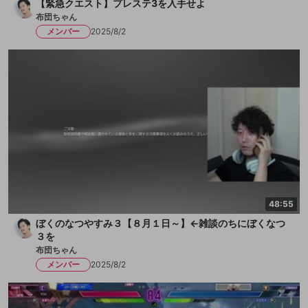
【緊急クエスト】プレステ3を入手せよ
布団ちゃん
メンバー
2025/8/2
48:55
ぼくのなつやすみ３【８月１日～】←雑談のちにぼくなつ
３を
布団ちゃん
メンバー
2025/8/2