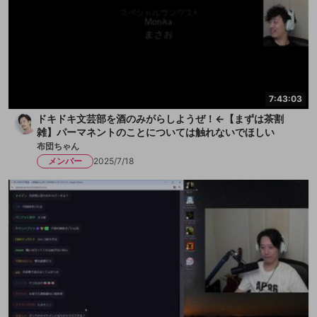
7:43:03
ドキドキ文芸部を酒のみがらしようぜ！←【まずは茶割
雑】パーマネントのことについては触れないでほしい
布団ちゃん
メンバー
2025/7/18