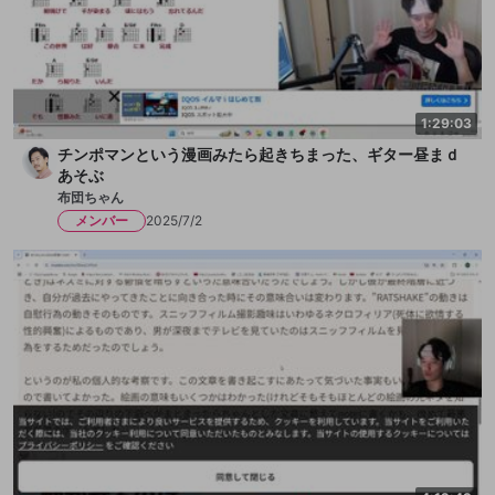
1:29:03
チンポマンという漫画みたら起きちまった、ギター昼まｄ
あそぶ
布団ちゃん
メンバー
2025/7/2