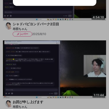
ご登録いただいた情報は公開されません。
性がありますが、その際の補償は一切行いません。外部サー
ビスとのID連携に関する同意事項に同意の上、参加をお願い
閉じる
出会いを誘導する行為
します。
送信
mellow-fanの
mellow-fanの
利用規約
利用規約
・
・
プライバシーポリシー
プライバシーポリシー
・
・
外部
外部
登録
外部サービスとのID連携に関する同意事項
サービスとのID連携に関する同意事項
サービスとのID連携に関する同意事項
に同意頂いた上
に同意頂いた上
ねずみ講やマルチ商法
アカウント作成
4:54:10
で、次にお進みください
で、次にお進みください
シャドバビヨンドパーク2日目
誤解を招く配信設定
あとで登録
Discordとは？
Discordに参加する
布団ちゃん
mellow-fanからのお得な情報をメールで受
ゲームの録画禁止区域の配信
メンバー
2025/8/10
け取る
改造版・海賊版ソフトの配信
政治的・宗教的・人種的な内容
その他の問題
1:11:44
お詫び申し上げます
布団ちゃん