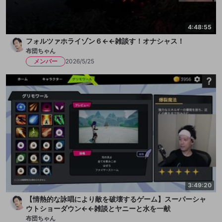
4:48:55
フォルツァホライゾン６←←雑談す！オナシャス！
布団ちゃん
メンバー
2026/5/25
3:49:20
【情熱的な詠唱により敵を破壊するゲーム】スーパーシャ
ウトショーダウン←←雑談とヤニーと水を一献
布団ちゃん