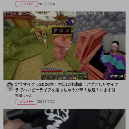
メンバー
2026/5/24
5:19:09
定年マイクラ2026本！本日は作成編！アプデしたマイク
ラでハッピーライフを送っちゃうゾ💛！放送！←まずは水
を一献、そして枇杷ゼリーをちびっと
布団ちゃん
メンバー
2026/5/22