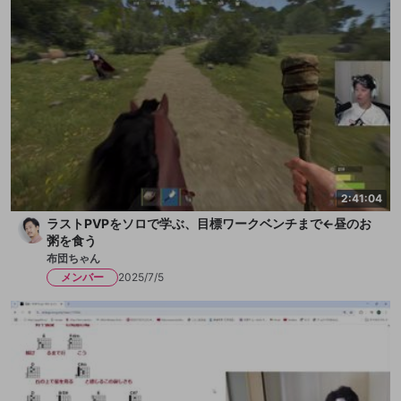
2:41:04
ラストPVPをソロで学ぶ、目標ワークベンチまで←昼のお
粥を食う
布団ちゃん
メンバー
2025/7/5