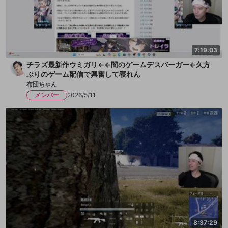
7:19:03
チラズ最新作ウミガリ←←闇のゲームデスバーガー←久方
ぶりのゲーム配信で興奮して寝れん
布団ちゃん
メンバー
2026/5/11
8:37:29