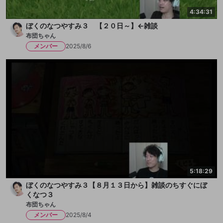
4:34:31
ぼくのなつやすみ３ 【２０日～】←雑談
布団ちゃん
メンバー
2025/8/6
5:18:29
ぼくのなつやすみ３【８月１３日から】雑談のちすぐにぼ
くなつ３
布団ちゃん
メンバー
2025/8/4