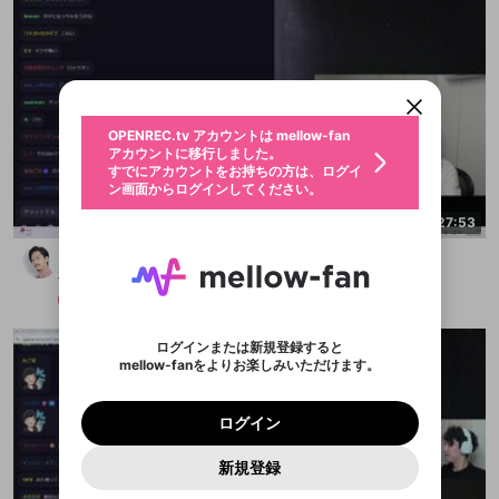
新規登録
OPENREC.tv アカウントは mellow-fan
OPENREC.tvアカウントはmellow-fanア
限定コミュニティ参加方法
パーソナルデータの登録
アカウントに移行しました。
カウントに統合しました。
すでにアカウントをお持ちの方は、ログイ
こちらからOPENREC.tvでログイン中のア
ン画面からログインしてください。
カウント情報を引き継ぐことができます。
生年月
不適切なユーザーとして報告しま
OPENREC.tv アカウントは mellow-fan
サブスクシェア
@
新規登録
ログイン
すか？
年
月
アカウントに移行しました。
認証コードの入力
すでにアカウントをお持ちの方は、ログイ
生年月は登録後に変更できません。
ン画面からログインしてください。
ログイン
ブレイクタイム広告
メールアドレスで新規登録
メールアドレスでログイン
問題を選択してください
この限定コミュニティは、Discordで提供されてい
性別
2:27:53
メールアドレスにメールを送信しました。30分以内
パスワード再設定
ます。
にメール記載の6桁の認証コードを入力してくださ
入力していただいたメールアドレ
男性
女性
その他
問題を選択してください
どうも、カスです
詳しくはこちら
ライブ配信中に休憩するときに、最大1分間の広告
い。
または
または
アプリで快適に視聴しよう！
布団ちゃん
を表示することができます。
Discordアカウントをお持ちでない方
スに、パスワード再設定用URLを
セッションの有効期限が切れたた
登録したメールアドレスを入力し、送信してくださ
わいせつな表現
お住まいの地域
メンバー
2025/10/19
認証コード
い。
記載されたメールを送信しました
め、ログアウトしました
映像や音声は配信され続けますので、個人情報にご
Discordとは？からDiscordにアクセス
X
X
アプリをインストール (無料) し、配信者をフォローすれ
他者を誹謗中傷する表現
注意ください。
のでご確認ください
0
6
ログインまたは新規登録すると
ば、通知をもれなく受け取れます！
ユーザーの視聴環境によっては広告を表示すること
Discordアカウントを作成
mellow-fanをよりお楽しみいただけます。
0
500
ができない場合があります。
著作権の侵害
Google
Google
プレミアム会員に入会
OK
mellow-fan のメールアドレス（mellow-fan.comド
この画面からDiscordに参加する
利用規約
および
プライバシーポリシー
に同意頂いた上で
詳しくはこちら
インストール
ログイン
アプリで開く
メイン及びcs.openrec.co.jpドメイン）が受信拒否設
次にお進みください。
OK
プライバシーの侵害
ご登録いただいた情報はサービスの向上を目的
ログイン
再設定する
定に含まれていないかご確認ください。
Yahoo! JAPAN
Yahoo! JAPAN
Discordは第三者が提供するコミュニティーサービスで、
として使用いたします。
報告された問題については、利用規約に違反しているか
パスワードを忘れた方は
こちら
過激な暴力や自傷行為
mellow-fanとは関わりがありません。Discordに関してのお
キャンセル
開始する
一部サービスをご利用いただくには、生年月の
どうかをスタッフが確認します。
この機能をむやみに使
新規登録
問い合わせにはお答えすることができません。Discordの仕
アカウントをお持ちですか？
アカウントを作成する
登録が必要です。
用することは、利用規約違反になります。
様変更により、限定コミュニティ特典の提供が終了する可能
入力
なりすまし行為
Appleでサインアップ
Appleでサインイン