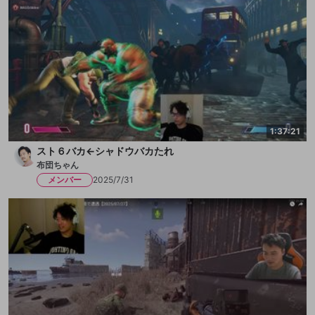
1:37:21
スト６バカ←シャドウバカたれ
布団ちゃん
メンバー
2025/7/31