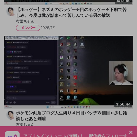
4:12:49
【ホラゲー】ネズミのホラゲー←目のホラゲー←下痢で苦
しみ、今度は糞が詰まって苦しんでいる男の放送
布団ちゃん
メンバー
2025/7/1
3:56:44
ポケモン剣盾ブログ人生縛り４日目バッヂ８個目←少し雑
談したあと剣盾
布団ちゃん
メンバー
2025/6/23
アプリをインストール (無料) し、配信者をフォローす