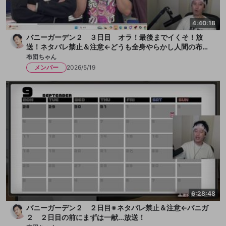
4:40:18
バニーガーデン２ ３日目 オラ！最後までイくそ！放
送！ネタバレ禁止＆注意←どうも全身やらかし人間の布団
ちゃんです！今日も女の子とチチクリ満載！まずは一献い
布団ちゃん
きます、か！放送
メンバー
2026/5/19
6:28:48
バニーガーデン２ ２日目※ネタバレ禁止＆注意←バニガ
２ ２日目の前にまずは一献...放送！