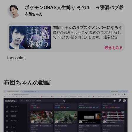
ポケモンORAS人生縛り その１ →寝酒パブ爺
布団ちゃん
布団ちゃんのサブスクメンバーになろう
魔神の部屋へようこそ 魔神の与太話と称し
て下らない話をお伝えします。 通常配信で
は言えない内容もあります。 本放送の転載
を許可しておりません。 配信内容をリーク
続きをみる
することもしないで下さい。 見つけ次第、
然るべき対応をさせて頂く場合があるので
tanoshimi
何卒よろしくお願いします。 尚、過度な連
投、嫌がらせ行為をするアカウントはDisco
rdも含めてブロックする事があります。
布団ちゃんの動画