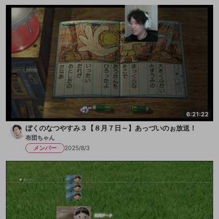
6:21:22
ぼくのなつやすみ３【８月７日～】あっづいのぉ放送！
布団ちゃん
メンバー
2025/8/3