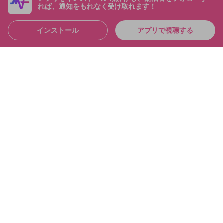
れば、通知をもれなく受け取れます！
インストール
アプリで視聴する
4:36:39
シャドバおもろすぎて「草」なんだが シャドバパー
ク！！
布団ちゃん
メンバー
2025/6/21