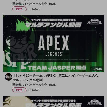
なお、入場制限実施の際は以下よりお知らせいたします。
配信者ハイパーゲーム大会 FINAL
OPENREC公式X：
https://twitter.com/OPENREC
PPV
2024/3/29
▼【OPENRECご視聴ガイド】よくある質問集
https://openrecnext.amebaownd.com/posts/42156897
1:07:35
【じゃすぱーチーム：APEX】第二回ハイパーゲーム大会
マルチアングル動画
配信者ハイパーゲーム大会 FINAL
PPV
2024/3/29