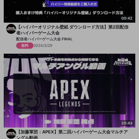
OooDa、岸大河、平岩康佑、石田晴香(アシスタントMC)
00:42
＜ゲストプレイヤー＞
【ハイパーオリジナル壁紙 ダウンロード方法】第2回配信
関優太、赤見かるび、ありけん、ありさか、ごきげんななめち
者ハイパーゲーム大会
ゃん、ちくのぼ、つわはす、ドンピシャ(三人称）、ハセシン、
配信者ハイパーゲーム大会 FINAL
春茶、柊ツルギ、まさのりch、他
無料
2024/3/29
※ゲストプレイヤーは原則オンライン参加ですが、
関優太のみ、両日オフラインで参加いたします。
※出演者は変更となる場合がございます。予めご了承くださ
い。
＜アクセス集中による入場制限の可能性について＞
快適な視聴環境を維持するため、「OPENREC.tv」への入場制
限をさせていただく可能性がございます。
「OPENREC.tv」から一度離れると、再アクセスした際に入場
20:43
制限がかかる恐れがございますのでご注意ください。
【加藤軍団：APEX】第二回ハイパーゲーム大会マルチア
ングル動画