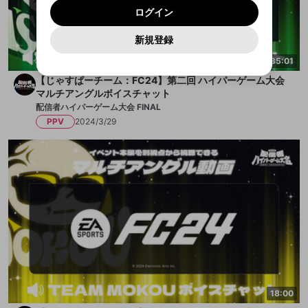
メイン及びcs.openrec.co.jpドメイン）が受信拒否設
次にお進みください。
OK
プライバシーの侵害
ご登録いただいた情報はサービスの向上を目的
ログイン
再設定する
定に含まれていないかご確認ください。
Yahoo! JAPAN
Yahoo! JAPAN
Discordは第三者が提供するコミュニティーサービスで、
として使用いたします。
報告された問題については、利用規約に違反しているか
パスワードを忘れた方は
こちら
過激な暴力や自傷行為
mellow-fanとは関わりがありません。Discordに関してのお
キャンセル
開始する
一部サービスをご利用いただくには、生年月の
どうかをスタッフが確認します。
この機能をむやみに使
新規登録
問い合わせにはお答えすることができません。Discordの仕
アカウントをお持ちですか？
アカウントを作成する
登録が必要です。
用することは、利用規約違反になります。
様変更により、限定コミュニティ特典の提供が終了する可能
入力
なりすまし行為
Appleでサインアップ
Appleでサインイン
35:01
ご登録いただいた情報は公開されません。
性がありますが、その際の補償は一切行いません。外部サー
ビスとのID連携に関する同意事項に同意の上、参加をお願い
閉じる
【じゃすぱーチーム：FC24】第二回 ハイパーゲーム大会
出会いを誘導する行為
します。
送信
mellow-fanの
mellow-fanの
利用規約
利用規約
・
・
プライバシーポリシー
プライバシーポリシー
・
・
外部
外部
マルチアングルボイスチャット
登録
外部サービスとのID連携に関する同意事項
サービスとのID連携に関する同意事項
サービスとのID連携に関する同意事項
に同意頂いた上
に同意頂いた上
ねずみ講やマルチ商法
アカウント作成
配信者ハイパーゲーム大会 FINAL
で、次にお進みください
で、次にお進みください
PPV
2024/3/29
誤解を招く配信設定
あとで登録
Discordとは？
Discordに参加する
mellow-fanからのお得な情報をメールで受
ゲームの録画禁止区域の配信
け取る
改造版・海賊版ソフトの配信
政治的・宗教的・人種的な内容
その他の問題
18:00