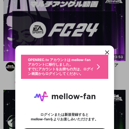
新規登録
OPENREC.tv アカウントは mellow-fan
OPENREC.tvアカウントはmellow-fanア
限定コミュニティ参加方法
パーソナルデータの登録
アカウントに移行しました。
カウントに統合しました。
すでにアカウントをお持ちの方は、ログイ
こちらからOPENREC.tvでログイン中のア
ン画面からログインしてください。
カウント情報を引き継ぐことができます。
生年月
不適切なユーザーとして報告しま
23:53
OPENREC.tv アカウントは mellow-fan
サブスクシェア
@
新規登録
ログイン
すか？
年
月
アカウントに移行しました。
【加藤軍団：FC24】第二回ハイパーゲーム大会マルチア
認証コードの入力
すでにアカウントをお持ちの方は、ログイ
生年月は登録後に変更できません。
ングルボイスチャット
ン画面からログインしてください。
ログイン
配信者ハイパーゲーム大会 FINAL
ブレイクタイム広告
メールアドレスで新規登録
メールアドレスでログイン
問題を選択してください
この限定コミュニティは、Discordで提供されてい
性別
PPV
2024/3/29
メールアドレスにメールを送信しました。30分以内
パスワード再設定
ます。
にメール記載の6桁の認証コードを入力してくださ
入力していただいたメールアドレ
男性
女性
その他
問題を選択してください
詳しくはこちら
ライブ配信中に休憩するときに、最大1分間の広告
い。
または
または
アプリで快適に視聴しよう！
を表示することができます。
Discordアカウントをお持ちでない方
スに、パスワード再設定用URLを
セッションの有効期限が切れたた
登録したメールアドレスを入力し、送信してくださ
わいせつな表現
お住まいの地域
認証コード
い。
記載されたメールを送信しました
め、ログアウトしました
映像や音声は配信され続けますので、個人情報にご
Discordとは？からDiscordにアクセス
X
X
アプリをインストール (無料) し、配信者をフォローすれ
他者を誹謗中傷する表現
注意ください。
のでご確認ください
0
6
ログインまたは新規登録すると
ば、通知をもれなく受け取れます！
ユーザーの視聴環境によっては広告を表示すること
Discordアカウントを作成
mellow-fanをよりお楽しみいただけます。
0
500
ができない場合があります。
著作権の侵害
Google
Google
プレミアム会員に入会
OK
mellow-fan のメールアドレス（mellow-fan.comド
この画面からDiscordに参加する
利用規約
および
プライバシーポリシー
に同意頂いた上で
詳しくはこちら
インストール
ログイン
アプリで開く