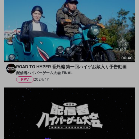
加藤純一
＜リーダー＞
k4sen、SHAKA、もこう、じゃすぱー
＜プレイヤー＞(※五十音順)
あっさりしょこ、天月、伊織もえ、えなこ、おおえのたかゆ
き、おにや、かものはし、恭一郎、Killin9Hit、Gero、けんき、
00:40
こくじん、渋谷ハル、スタンミ、SPYGEA、すもも、そらる、
たいじ、ta1yo、蛇足、DJふぉい、はんじょう、布団ちゃん、
ROAD TO HYPER 番外編 第一回ハイゲお蔵入り予告動画
ボドカ(※1)、鈴木ノリアキ(※2)、MOTHER3(※1)、Clutch_Fi(※
配信者ハイパーゲーム大会 FINAL
PPV
2024/4/1
2)、misaco、みゃこ、YamatoN、yunocy、ゆふな、ゆゆう
た、Euriece、よしなま、RaMu、rion、わいわい
(※1) SHAKA・ボドカ・MOTHER3の3名はDAY1フル出演、DAY
2一部のみ出演となります
(※2) 鈴木ノリアキ・Clutch_Fiは助っ人プレイヤーとしてDAY2
のみ出演となります
＜実況解説＞