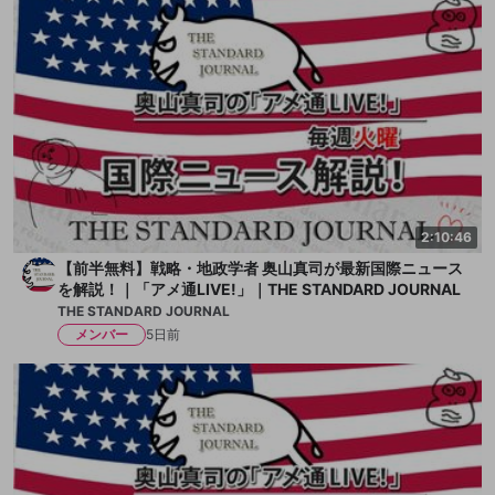
まずは、このチャンネルのお気に入り登録をお願いします。
----------------------
★スタンダードジャーナル（THE STANDARD JOURNAL）
http://ch.nicovideo.jp/strategy2
-----------
▼奥山真司CDシリーズ
http://www.realist.jp/
2:10:46
-----------
▼『奥山真司Twitter／@masatheman』
【前半無料】戦略・地政学者 奥山真司が最新国際ニュース
を解説！｜「アメ通LIVE!」｜THE STANDARD JOURNAL
https://twitter.com/masatheman
THE STANDARD JOURNAL
▼『Kenji Wada Twitter／@media_otb』
メンバー
5日前
https://twitter.com/media_otb
▼『管理人／紫Twitter／@crfpj』
https://twitter.com/crfpj
-----------
▼FacebookPage：「THE STANDARD JOURNAL」
https://www.facebook.com/realist.jp