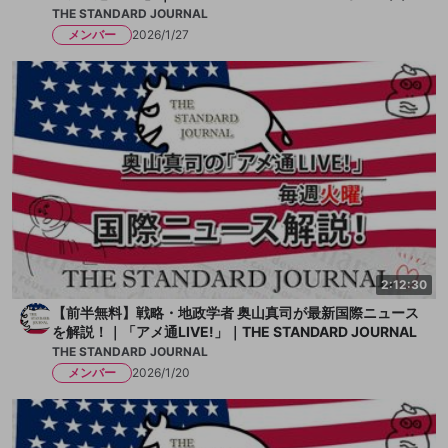
7)
THE STANDARD JOURNAL
メンバー
2026/1/27
2:12:30
【前半無料】戦略・地政学者 奥山真司が最新国際ニュース
を解説！｜「アメ通LIVE!」｜THE STANDARD JOURNAL
THE STANDARD JOURNAL
メンバー
2026/1/20