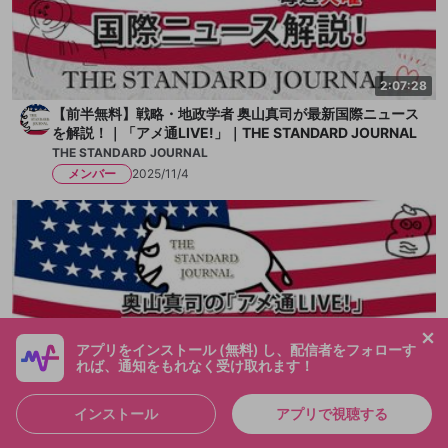
2:07:28
【前半無料】戦略・地政学者 奥山真司が最新国際ニュース
を解説！｜「アメ通LIVE!」｜THE STANDARD JOURNAL
THE STANDARD JOURNAL
メンバー
2025/11/4
アプリをインストール (無料) し、配信者をフォローす
れば、通知をもれなく受け取れます！
インストール
アプリで視聴する
2:19:58