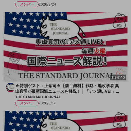
メンバー
2026/3/24
1:34:40
★特別ゲスト：上念司★【前半無料】戦略・地政学者 奥
山真司が最新国際ニュースを解説！｜「アメ通LIVE!」｜T
HE STANDARD JOURNAL
THE STANDARD JOURNAL
メンバー
2026/3/17