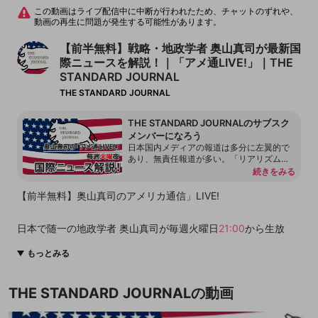
この動画はライブ配信中に中断が行われたため、チャットのずれや、
動画の再生に問題が発生する可能性があります。
【前半無料】戦略・地政学者 奥山真司が最新国
際ニュースを解説！｜「アメ通LIVE!」｜THE
STANDARD JOURNAL
THE STANDARD JOURNAL
THE STANDARD JOURNALのサブスク
メンバーになろう
日本国内メディアの報道は多分に左翼的で
あり、無責任報道が多い。「リアリズム」
的視点から、欧米の英字新聞・雑誌ニュー
続きをみる
スを読み解く。日本は欧米ではどう報道さ
れているのか？政治、経済、カルチャー、
【前半無料】奥山真司のアメリカ通信」LIVE!
ゴシップまで取り扱います。戦略的思考
で、欧米人の思考をさぐりたい。
日本で随一の地政学者 奥山真司が毎週火曜日
21:00
から生放
送！
もっとみる
日本国内メディアとは違った視点でトピックをチョイス。
「リアリズム・地政学・プロパカンダ」の観点から
THE STANDARD JOURNALの動画
アブナイ話も真面目な話も清濁併せ呑むw
タブーなき高尚な番組をお送りします。