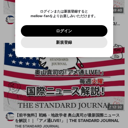
認証コード
い。
記載されたメールを送信しました
め、ログアウトしました
映像や音声は配信され続けますので、個人情報にご
Discordとは？からDiscordにアクセス
X
X
アプリをインストール (無料) し、配信者をフォローすれ
他者を誹謗中傷する表現
注意ください。
のでご確認ください
0
6
1:49:40
ログインまたは新規登録すると
ば、通知をもれなく受け取れます！
ユーザーの視聴環境によっては広告を表示すること
Discordアカウントを作成
mellow-fanをよりお楽しみいただけます。
0
500
ができない場合があります。
著作権の侵害
戦略・地政学者 奥山真司が最新国際ニュースを解説！｜
Google
Google
プレミアム会員に入会
OK
mellow-fan のメールアドレス（mellow-fan.comド
この画面からDiscordに参加する
利用規約
および
プライバシーポリシー
に同意頂いた上で
「アメ通LIVE!」｜THE STANDARD JOURNAL(2026/3/3
詳しくはこちら
インストール
ログイン
アプリで開く
メイン及びcs.openrec.co.jpドメイン）が受信拒否設
次にお進みください。
OK
プライバシーの侵害
1)
THE STANDARD JOURNAL
ご登録いただいた情報はサービスの向上を目的
ログイン
再設定する
定に含まれていないかご確認ください。
Yahoo! JAPAN
Yahoo! JAPAN
Discordは第三者が提供するコミュニティーサービスで、
として使用いたします。
メンバー
2026/3/31
報告された問題については、利用規約に違反しているか
パスワードを忘れた方は
こちら
過激な暴力や自傷行為
mellow-fanとは関わりがありません。Discordに関してのお
キャンセル
開始する
一部サービスをご利用いただくには、生年月の
どうかをスタッフが確認します。
この機能をむやみに使
新規登録
問い合わせにはお答えすることができません。Discordの仕
アカウントをお持ちですか？
アカウントを作成する
登録が必要です。
用することは、利用規約違反になります。
様変更により、限定コミュニティ特典の提供が終了する可能
入力
なりすまし行為
Appleでサインアップ
Appleでサインイン
ご登録いただいた情報は公開されません。
性がありますが、その際の補償は一切行いません。外部サー
ビスとのID連携に関する同意事項に同意の上、参加をお願い
閉じる
出会いを誘導する行為
します。
送信
mellow-fanの
mellow-fanの
利用規約
利用規約
・
・
プライバシーポリシー
プライバシーポリシー
・
・
外部
外部
登録
外部サービスとのID連携に関する同意事項
サービスとのID連携に関する同意事項
サービスとのID連携に関する同意事項
に同意頂いた上
に同意頂いた上
ねずみ講やマルチ商法
アカウント作成
で、次にお進みください
で、次にお進みください
誤解を招く配信設定
あとで登録
Discordとは？
Discordに参加する
mellow-fanからのお得な情報をメールで受
ゲームの録画禁止区域の配信
け取る
改造版・海賊版ソフトの配信
2:12:32
政治的・宗教的・人種的な内容
【前半無料】戦略・地政学者 奥山真司が最新国際ニュース
を解説！｜「アメ通LIVE!」｜THE STANDARD JOURNAL
その他の問題
THE STANDARD JOURNAL