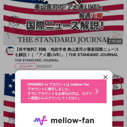
2:11:34
【前半無料】戦略・地政学者 奥山真司が最新国際ニュース
新規登録
を解説！｜「アメ通LIVE!」｜THE STANDARD JOURNAL
OPENREC.tv アカウントは mellow-fan
OPENREC.tvアカウントはmellow-fanア
限定コミュニティ参加方法
THE STANDARD JOURNAL
パーソナルデータの登録
アカウントに移行しました。
カウントに統合しました。
メンバー
2026/4/7
すでにアカウントをお持ちの方は、ログイ
こちらからOPENREC.tvでログイン中のア
ン画面からログインしてください。
カウント情報を引き継ぐことができます。
生年月
不適切なユーザーとして報告しま
OPENREC.tv アカウントは mellow-fan
サブスクシェア
@
新規登録
ログイン
すか？
年
月
アカウントに移行しました。
認証コードの入力
すでにアカウントをお持ちの方は、ログイ
生年月は登録後に変更できません。
ン画面からログインしてください。
ログイン
ブレイクタイム広告
メールアドレスで新規登録
メールアドレスでログイン
問題を選択してください
この限定コミュニティは、Discordで提供されてい
性別
メールアドレスにメールを送信しました。30分以内
パスワード再設定
ます。
にメール記載の6桁の認証コードを入力してくださ
入力していただいたメールアドレ
男性
女性
その他
問題を選択してください
詳しくはこちら
ライブ配信中に休憩するときに、最大1分間の広告
い。
または
または
アプリで快適に視聴しよう！
を表示することができます。
Discordアカウントをお持ちでない方
スに、パスワード再設定用URLを
セッションの有効期限が切れたた
登録したメールアドレスを入力し、送信してくださ
わいせつな表現
お住まいの地域