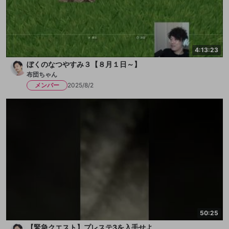
4:13:23
ぼくのなつやすみ３【８月１日～】
布団ちゃん
メンバー
2025/8/2
50:25
【緊急クエスト】プレステ3を入手せよ