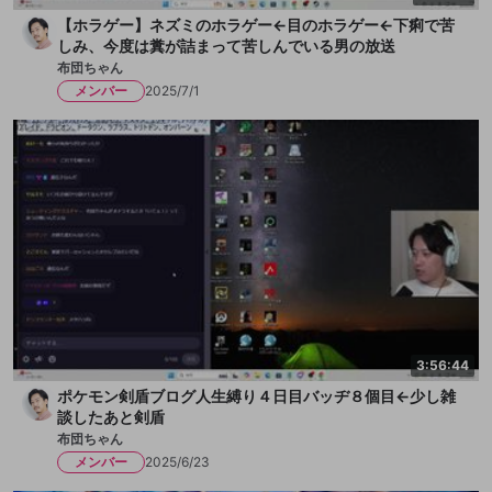
【ホラゲー】ネズミのホラゲー←目のホラゲー←下痢で苦
しみ、今度は糞が詰まって苦しんでいる男の放送
布団ちゃん
メンバー
2025/7/1
3:56:44
ポケモン剣盾ブログ人生縛り４日目バッヂ８個目←少し雑
談したあと剣盾
布団ちゃん
メンバー
2025/6/23