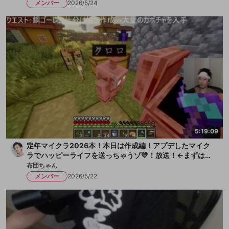
メンバー
2026/5/24
5:19:09
定年マイクラ2026本！本日は作成編！アプデしたマイク
ラでハッピーライフを送っちゃうゾ💛！放送！←まずは水
を一献、そして枇杷ゼリーをちびっと
布団ちゃん
メンバー
2026/5/22