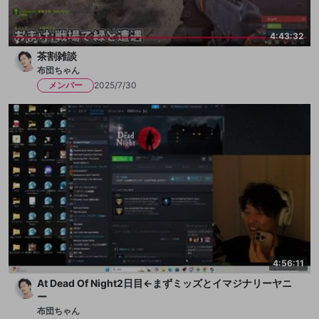
4:43:32
茶割雑談
布団ちゃん
メンバー
2025/7/30
4:56:11
At Dead Of Night2日目←まずミッズとイマジナリーヤニ
ー
布団ちゃん