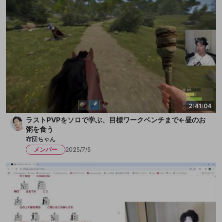
2:41:04
ラストPVPをソロで学ぶ、目標ワークベンチまで←昼のお
粥を食う
布団ちゃん
メンバー
2025/7/5