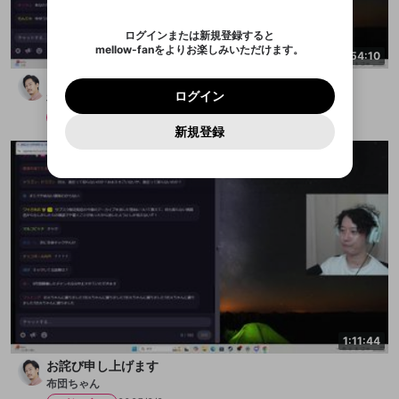
認証コード
い。
記載されたメールを送信しました
め、ログアウトしました
映像や音声は配信され続けますので、個人情報にご
Discordとは？からDiscordにアクセス
X
X
アプリをインストール (無料) し、配信者をフォローすれ
他者を誹謗中傷する表現
注意ください。
のでご確認ください
0
6
ログインまたは新規登録すると
ば、通知をもれなく受け取れます！
ユーザーの視聴環境によっては広告を表示すること
Discordアカウントを作成
mellow-fanをよりお楽しみいただけます。
0
500
ができない場合があります。
著作権の侵害
4:54:10
Google
Google
プレミアム会員に入会
OK
mellow-fan のメールアドレス（mellow-fan.comド
この画面からDiscordに参加する
利用規約
および
プライバシーポリシー
に同意頂いた上で
詳しくはこちら
インストール
ログイン
アプリで開く
シャドバビヨンドパーク2日目
メイン及びcs.openrec.co.jpドメイン）が受信拒否設
次にお進みください。
OK
プライバシーの侵害
ご登録いただいた情報はサービスの向上を目的
ログイン
布団ちゃん
再設定する
定に含まれていないかご確認ください。
Yahoo! JAPAN
Yahoo! JAPAN
Discordは第三者が提供するコミュニティーサービスで、
として使用いたします。
報告された問題については、利用規約に違反しているか
メンバー
2025/8/10
パスワードを忘れた方は
こちら
過激な暴力や自傷行為
mellow-fanとは関わりがありません。Discordに関してのお
キャンセル
開始する
一部サービスをご利用いただくには、生年月の
どうかをスタッフが確認します。
この機能をむやみに使
新規登録
問い合わせにはお答えすることができません。Discordの仕
アカウントをお持ちですか？
アカウントを作成する
登録が必要です。
用することは、利用規約違反になります。
様変更により、限定コミュニティ特典の提供が終了する可能
入力
なりすまし行為
Appleでサインアップ
Appleでサインイン
ご登録いただいた情報は公開されません。
性がありますが、その際の補償は一切行いません。外部サー
ビスとのID連携に関する同意事項に同意の上、参加をお願い
閉じる
出会いを誘導する行為
します。
送信
mellow-fanの
mellow-fanの
利用規約
利用規約
・
・
プライバシーポリシー
プライバシーポリシー
・
・
外部
外部
登録
外部サービスとのID連携に関する同意事項
サービスとのID連携に関する同意事項
サービスとのID連携に関する同意事項
に同意頂いた上
に同意頂いた上
ねずみ講やマルチ商法
アカウント作成
で、次にお進みください
で、次にお進みください
誤解を招く配信設定
あとで登録
Discordとは？
Discordに参加する
mellow-fanからのお得な情報をメールで受
ゲームの録画禁止区域の配信
け取る
改造版・海賊版ソフトの配信
1:11:44
政治的・宗教的・人種的な内容
お詫び申し上げます
その他の問題
布団ちゃん