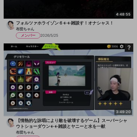
4:48:55
フォルツァホライゾン６←←雑談す！オナシャス！
布団ちゃん
メンバー
2026/5/25
3:49:20
【情熱的な詠唱により敵を破壊するゲーム】スーパーシャ
ウトショーダウン←←雑談とヤニーと水を一献
布団ちゃん