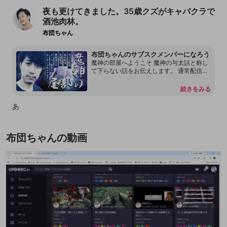
夜も更けてきました。35歳クズがキャバクラで
酒池肉林。
布団ちゃん
布団ちゃんのサブスクメンバーになろう
魔神の部屋へようこそ 魔神の与太話と称し
て下らない話をお伝えします。 通常配信で
は言えない内容もあります。 本放送の転載
を許可しておりません。 配信内容をリーク
続きをみる
することもしないで下さい。 見つけ次第、
然るべき対応をさせて頂く場合があるので
あ
何卒よろしくお願いします。 尚、過度な連
投、嫌がらせ行為をするアカウントはDisco
rdも含めてブロックする事があります。
布団ちゃんの動画