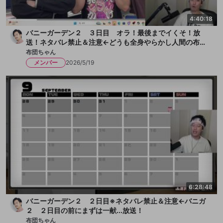
4:40:18
バニーガーデン２ ３日目 オラ！最後までイくそ！放
送！ネタバレ禁止＆注意←どうも全身やらかし人間の布団
ちゃんです！今日も女の子とチチクリ満載！まずは一献い
布団ちゃん
きます、か！放送
メンバー
2026/5/19
6:28:48
バニーガーデン２ ２日目※ネタバレ禁止＆注意←バニガ
２ ２日目の前にまずは一献...放送！
布団ちゃん