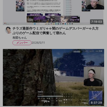
7:19:03
チラズ最新作ウミガリ←←闇のゲームデスバーガー←久方
ぶりのゲーム配信で興奮して寝れん
布団ちゃん
メンバー
2026/5/11
8:37:29