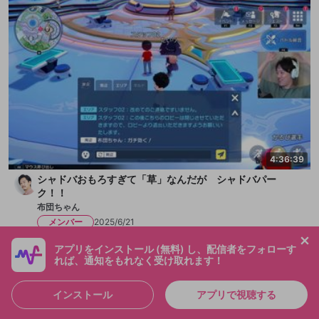
4:36:39
シャドバおもろすぎて「草」なんだが シャドバパー
ク！！
布団ちゃん
メンバー
2025/6/21
アプリをインストール (無料) し、配信者をフォローす
れば、通知をもれなく受け取れます！
インストール
アプリで視聴する