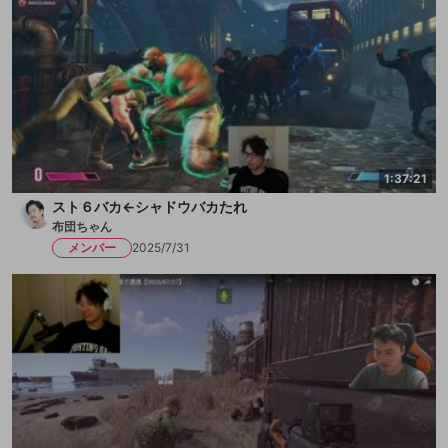
1:37:21
スト６バカ←シャドウバカたれ
布団ちゃん
メンバー
2025/7/31