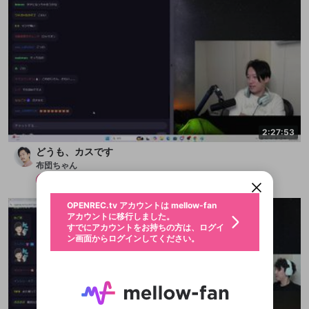
新規登録
2:27:53
OPENREC.tv アカウントは mellow-fan
OPENREC.tvアカウントはmellow-fanア
限定コミュニティ参加方法
パーソナルデータの登録
どうも、カスです
アカウントに移行しました。
カウントに統合しました。
布団ちゃん
すでにアカウントをお持ちの方は、ログイ
こちらからOPENREC.tvでログイン中のア
ン画面からログインしてください。
カウント情報を引き継ぐことができます。
メンバー
2025/10/19
生年月
不適切なユーザーとして報告しま
OPENREC.tv アカウントは mellow-fan
サブスクシェア
@
新規登録
ログイン
すか？
年
月
アカウントに移行しました。
認証コードの入力
すでにアカウントをお持ちの方は、ログイ
生年月は登録後に変更できません。
ン画面からログインしてください。
ログイン
ブレイクタイム広告
メールアドレスで新規登録
メールアドレスでログイン
問題を選択してください
この限定コミュニティは、Discordで提供されてい
性別
メールアドレスにメールを送信しました。30分以内
パスワード再設定
ます。
にメール記載の6桁の認証コードを入力してくださ
入力していただいたメールアドレ
男性
女性
その他
問題を選択してください
詳しくはこちら
ライブ配信中に休憩するときに、最大1分間の広告
い。
または
または
アプリで快適に視聴しよう！
を表示することができます。
Discordアカウントをお持ちでない方
スに、パスワード再設定用URLを
セッションの有効期限が切れたた
登録したメールアドレスを入力し、送信してくださ
わいせつな表現
お住まいの地域