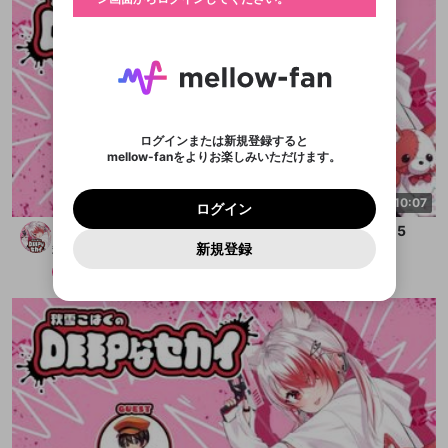
ログイン
ブレイクタイム広告
メールアドレスで新規登録
メールアドレスでログイン
問題を選択してください
この限定コミュニティは、Discordで提供されてい
性別
メールアドレスにメールを送信しました。30分以内
パスワード再設定
ます。
にメール記載の6桁の認証コードを入力してくださ
入力していただいたメールアドレ
男性
女性
その他
問題を選択してください
詳しくはこちら
ライブ配信中に休憩するときに、最大1分間の広告
い。
または
または
アプリで快適に視聴しよう！
を表示することができます。
Discordアカウントをお持ちでない方
スに、パスワード再設定用URLを
セッションの有効期限が切れたた
登録したメールアドレスを入力し、送信してくださ
わいせつな表現
お住まいの地域
認証コード
い。
記載されたメールを送信しました
め、ログアウトしました
映像や音声は配信され続けますので、個人情報にご
Discordとは？からDiscordにアクセス
X
X
アプリをインストール (無料) し、配信者をフォローすれ
他者を誹謗中傷する表現
注意ください。
のでご確認ください
0
6
ログインまたは新規登録すると
ば、通知をもれなく受け取れます！
ユーザーの視聴環境によっては広告を表示すること
Discordアカウントを作成
mellow-fanをよりお楽しみいただけます。
0
500
ができない場合があります。
著作権の侵害
Google
Google
プレミアム会員に入会
OK
mellow-fan のメールアドレス（mellow-fan.comド
この画面からDiscordに参加する
利用規約
および
プライバシーポリシー
に同意頂いた上で
詳しくはこちら
インストール
ログイン
アプリで開く
メイン及びcs.openrec.co.jpドメイン）が受信拒否設
次にお進みください。
OK
プライバシーの侵害
10:07
ご登録いただいた情報はサービスの向上を目的
ログイン
再設定する
定に含まれていないかご確認ください。
Yahoo! JAPAN
Yahoo! JAPAN
Discordは第三者が提供するコミュニティーサービスで、
として使用いたします。
報告された問題については、利用規約に違反しているか
【限定アフタートーク】秋雪こはくのDEEPなセカイ＃5
パスワードを忘れた方は
こちら
過激な暴力や自傷行為
mellow-fanとは関わりがありません。Discordに関してのお
キャンセル
開始する
一部サービスをご利用いただくには、生年月の
どうかをスタッフが確認します。
この機能をむやみに使
新規登録
秋雪こはくのDEEPなセカイ
問い合わせにはお答えすることができません。Discordの仕
アカウントをお持ちですか？
アカウントを作成する
登録が必要です。
用することは、利用規約違反になります。
様変更により、限定コミュニティ特典の提供が終了する可能
入力
なりすまし行為
メンバー
2025/7/26
Appleでサインアップ
Appleでサインイン
ご登録いただいた情報は公開されません。
性がありますが、その際の補償は一切行いません。外部サー
ビスとのID連携に関する同意事項に同意の上、参加をお願い
閉じる
出会いを誘導する行為
します。
送信
mellow-fanの
mellow-fanの
利用規約
利用規約
・
・
プライバシーポリシー
プライバシーポリシー
・
・
外部
外部
登録
外部サービスとのID連携に関する同意事項
サービスとのID連携に関する同意事項
サービスとのID連携に関する同意事項
に同意頂いた上
に同意頂いた上
ねずみ講やマルチ商法
アカウント作成
で、次にお進みください
で、次にお進みください
誤解を招く配信設定
あとで登録
Discordとは？
Discordに参加する
mellow-fanからのお得な情報をメールで受
ゲームの録画禁止区域の配信
け取る