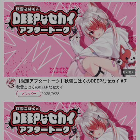
07:07
【限定アフタートーク】秋雪こはくのDEEPなセカイ＃7
秋雪こはくのDEEPなセカイ
メンバー
2025/9/28