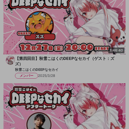
1:46:40
【第四回目】秋雪こはくのDEEPなセカイ（ゲスト：ズ
ズ）
秋雪こはくのDEEPなセカイ
メンバー
2025/3/28