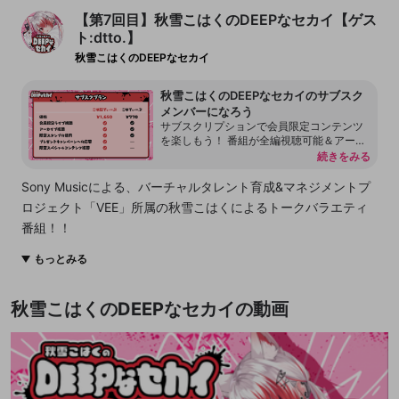
【第7回目】秋雪こはくのDEEPなセカイ【ゲス
ト:dtto.】
秋雪こはくのDEEPなセカイ
秋雪こはくのDEEPなセカイのサブスク
メンバーになろう
サブスクリプションで会員限定コンテンツ
を楽しもう！ 番組が全編視聴可能＆アーカ
イブも見放題！！ ▼限定コミュニティ（Di
続きをみる
scord）の参加方法はこちら！ https://open
recnext.amebaownd.com/posts/11101764
Sony Musicによる、バーチャルタレント育成&マネジメントプ
ロジェクト「VEE」所属の秋雪こはくによるトークバラエティ
番組！！
様々なゲストをお迎えしてここだけのDEEPなお話を皆様にお届
もっとみる
けします！！
秋雪こはくのDEEPなセカイの動画
ゲスト：dtto.
■VEE
https://vee-official.jp/
■秋雪こはく