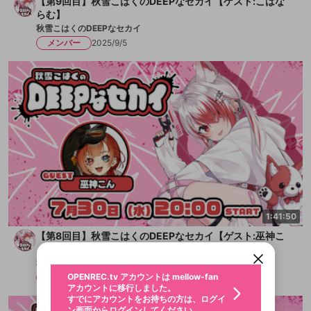
【第9回目】秋雪こはくのDEEPなセカイ【ゲスト:こはな
らむ】
秋雪こはくのDEEPなセカイ
メンバー
2025/9/5
新規登録
OPENREC.tv アカウントは mellow-fan
OPENREC.tvアカウントはmellow-fanア
1:41:50
限定コミュニティ参加方法
パーソナルデータの登録
アカウントに移行しました。
カウントに統合しました。
【第8回目】秋雪こはくのDEEPなセカイ【ゲスト:巫神こ
すでにアカウントをお持ちの方は、ログイ
こちらからOPENREC.tvでログイン中のア
ン画面からログインしてください。
カウント情報を引き継ぐことができます。
ん】
生年月
秋雪こはくのDEEPなセカイ
不適切なユーザーとして報告しま
OPENREC.tv アカウントは mellow-fan
サブスクシェア
メンバー
2025/7/30
@
新規登録
ログイン
すか？
年
月
アカウントに移行しました。
認証コードの入力
すでにアカウントをお持ちの方は、ログイ
生年月は登録後に変更できません。
ン画面からログインしてください。