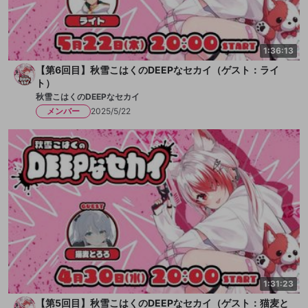
改造版・海賊版ソフトの配信
政治的・宗教的・人種的な内容
1:36:13
その他の問題
【第6回目】秋雪こはくのDEEPなセカイ（ゲスト：ライ
ト）
秋雪こはくのDEEPなセカイ
メンバー
2025/5/22
1:31:23
【第5回目】秋雪こはくのDEEPなセカイ（ゲスト：猫麦と