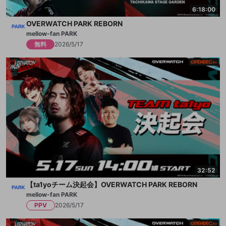
6:18:00
OVERWATCH PARK REBORN
mellow-fan PARK
無料
2026/5/17
32:52
【ta1yoチーム決起会】OVERWATCH PARK REBORN
mellow-fan PARK
PPV
2026/5/17