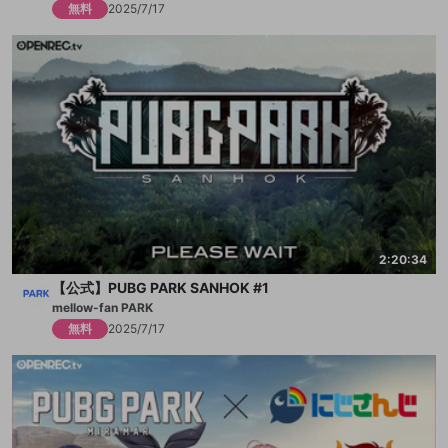
無料
2025/7/17
2:20:34
【公式】PUBG PARK SANHOK #1
mellow-fan PARK
無料
2025/7/17