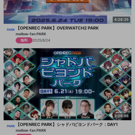
4:26:35
【OPENREC PARK】OVERWATCH2 PARK
mellow-fan PARK
無料
2025/6/24
3:26:06
【OPENREC PARK】シャドバビヨンドパーク：DAY1
mellow-fan PARK