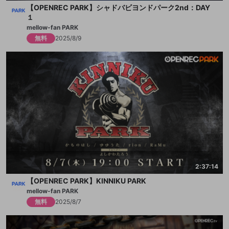
【OPENREC PARK】シャドバビヨンドパーク2nd：DAY
１
mellow-fan PARK
無料
2025/8/9
2:37:14
【OPENREC PARK】KINNIKU PARK
mellow-fan PARK
無料
2025/8/7