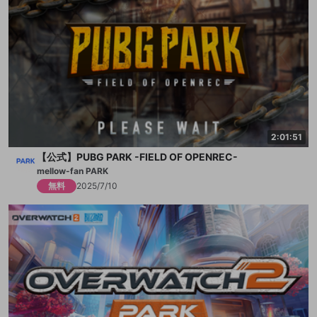
2:01:51
【公式】PUBG PARK -FIELD OF OPENREC-
mellow-fan PARK
無料
2025/7/10