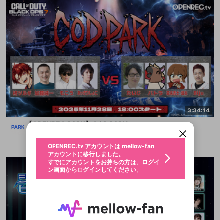
新規登録
OPENREC.tv アカウントは mellow-fan
OPENREC.tvアカウントはmellow-fanア
限定コミュニティ参加方法
パーソナルデータの登録
3:34:14
アカウントに移行しました。
カウントに統合しました。
すでにアカウントをお持ちの方は、ログイ
こちらからOPENREC.tvでログイン中のア
【OPENREC PARK】COD PARK
ン画面からログインしてください。
カウント情報を引き継ぐことができます。
生年月
mellow-fan PARK
不適切なユーザーとして報告しま
無料
2025/11/28
OPENREC.tv アカウントは mellow-fan
サブスクシェア
@
新規登録
ログイン
すか？
年
月
アカウントに移行しました。
認証コードの入力
すでにアカウントをお持ちの方は、ログイ
生年月は登録後に変更できません。
ン画面からログインしてください。
ログイン
ブレイクタイム広告
メールアドレスで新規登録
メールアドレスでログイン
問題を選択してください
この限定コミュニティは、Discordで提供されてい
性別
メールアドレスにメールを送信しました。30分以内
パスワード再設定
ます。
にメール記載の6桁の認証コードを入力してくださ
入力していただいたメールアドレ
男性
女性
その他
問題を選択してください
詳しくはこちら
ライブ配信中に休憩するときに、最大1分間の広告
い。
または
または
アプリで快適に視聴しよう！
を表示することができます。
Discordアカウントをお持ちでない方
スに、パスワード再設定用URLを
セッションの有効期限が切れたた
登録したメールアドレスを入力し、送信してくださ
わいせつな表現
お住まいの地域