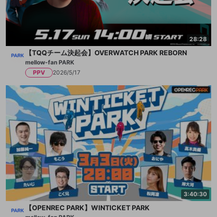
28:28
【TQQチーム決起会】OVERWATCH PARK REBORN
mellow-fan PARK
PPV
2026/5/17
3:40:30
【OPENREC PARK】WINTICKET PARK