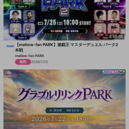
●【MC・実況解説】 ※敬称略
もこう/みゃこ/OooDa
●【オンライン出場者 】※敬称略
5:52:05
赤見かるび
あっさりしょこ
【mellow-fan PARK】遊戯王 マスターデュエル パーク2
本戦
ありけん
mellow-fan PARK
AlphaAzur
無料
2026/7/25
けんき
ごっちゃん@マイキー
18号
しろせんせー
しんじさん
そらる
たいじ
蛇足
天硝路ろまん
ととみっくす