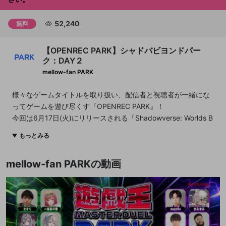
52,240
無料
【OPENREC PARK】シャドバビヨンドパー
ク：DAY２
mellow-fan PARK
様々なゲームタイトルを取り扱い、配信者と視聴者が一緒にな
ってゲームを遊び尽くす『OPENREC PARK』！
今回は6月17日(火)にリリースされる「Shadowverse: Worlds B
eyond」で
もっとみる
人気ストリーマー達が新作シャドウバースをプレイ🎮
mellow-fan PARKの動画
●放送日時
6/21(土)/6/22(日)
19:00
START
DAY1：
https://openrec.tv/live/2k8m49vp086
DAY2：
https://openrec.tv/live/mlrle1vn18g