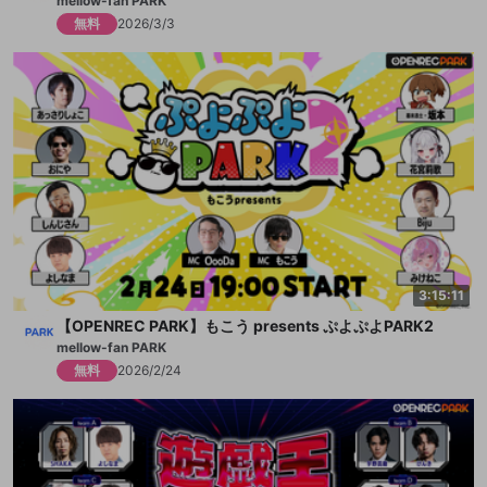
mellow-fan PARK
無料
2026/3/3
3:15:11
【OPENREC PARK】もこう presents ぷよぷよPARK2
mellow-fan PARK
無料
2026/2/24