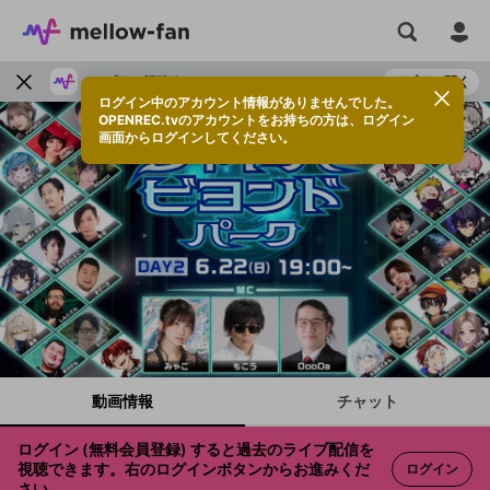
アプリで視聴する
アプリで開く
ログイン中のアカウント情報がありませんでした。
OPENREC.tvのアカウントをお持ちの方は、ログイン
画面からログインしてください。
動画情報
チャット
ログイン (無料会員登録) すると過去のライブ配信を
視聴できます。右のログインボタンからお進みくだ
ログイン
さい。