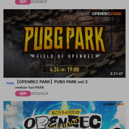
無料
2025/6/21
3:21:47
【OPENREC PARK】PUBG PARK vol.3
mellow-fan PARK
無料
2025/4/24