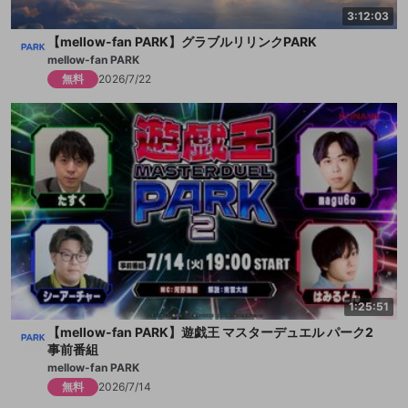
ニキ
3:12:03
猫麦とろろ
【mellow-fan PARK】グラブルリリンクPARK
バトラ
mellow-fan PARK
春茶
無料
2026/7/22
柊ツルギ
布団ちゃん
Francisco
まざー3
まひとくん。
misaco
yunocy
ゆゆうた
夜よいち
ライト
Larkiz
1:25:51
RaMu
【mellow-fan PARK】遊戯王 マスターデュエル パーク2
rion
事前番組
わいわい
mellow-fan PARK
無料
2026/7/14