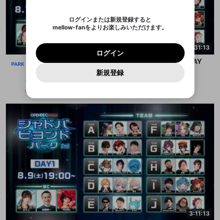
認証コード
い。
記載されたメールを送信しました
め、ログアウトしました
映像や音声は配信され続けますので、個人情報にご
Discordとは？からDiscordにアクセス
X
X
アプリをインストール (無料) し、配信者をフォローすれ
他者を誹謗中傷する表現
注意ください。
のでご確認ください
0
6
ログインまたは新規登録すると
ば、通知をもれなく受け取れます！
ユーザーの視聴環境によっては広告を表示すること
Discordアカウントを作成
mellow-fanをよりお楽しみいただけます。
0
500
ができない場合があります。
著作権の侵害
Google
Google
プレミアム会員に入会
OK
mellow-fan のメールアドレス（mellow-fan.comド
この画面からDiscordに参加する
利用規約
および
プライバシーポリシー
に同意頂いた上で
詳しくはこちら
インストール
ログイン
アプリで開く
3:31:13
メイン及びcs.openrec.co.jpドメイン）が受信拒否設
次にお進みください。
OK
プライバシーの侵害
ご登録いただいた情報はサービスの向上を目的
ログイン
再設定する
定に含まれていないかご確認ください。
Yahoo! JAPAN
Yahoo! JAPAN
Discordは第三者が提供するコミュニティーサービスで、
として使用いたします。
【OPENREC PARK】シャドバビヨンドパーク2nd：DAY
報告された問題については、利用規約に違反しているか
パスワードを忘れた方は
こちら
過激な暴力や自傷行為
mellow-fanとは関わりがありません。Discordに関してのお
キャンセル
開始する
一部サービスをご利用いただくには、生年月の
２
どうかをスタッフが確認します。
この機能をむやみに使
新規登録
問い合わせにはお答えすることができません。Discordの仕
アカウントをお持ちですか？
アカウントを作成する
登録が必要です。
mellow-fan PARK
用することは、利用規約違反になります。
様変更により、限定コミュニティ特典の提供が終了する可能
入力
なりすまし行為
Appleでサインアップ
Appleでサインイン
ご登録いただいた情報は公開されません。
性がありますが、その際の補償は一切行いません。外部サー
無料
2025/8/10
ビスとのID連携に関する同意事項に同意の上、参加をお願い
閉じる
出会いを誘導する行為
します。
送信
mellow-fanの
mellow-fanの
利用規約
利用規約
・
・
プライバシーポリシー
プライバシーポリシー
・
・
外部
外部
登録
外部サービスとのID連携に関する同意事項
サービスとのID連携に関する同意事項
サービスとのID連携に関する同意事項
に同意頂いた上
に同意頂いた上
ねずみ講やマルチ商法
アカウント作成
で、次にお進みください
で、次にお進みください
誤解を招く配信設定
あとで登録
Discordとは？
Discordに参加する
mellow-fanからのお得な情報をメールで受
ゲームの録画禁止区域の配信
け取る
改造版・海賊版ソフトの配信
政治的・宗教的・人種的な内容
その他の問題
3:11:13