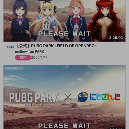
2:25:02
【公式】PUBG PARK -FIELD OF OPENREC-
mellow-fan PARK
無料
2025/7/17