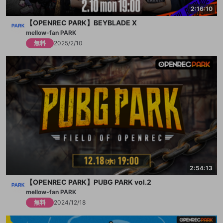
2:16:10
【OPENREC PARK】BEYBLADE X
mellow-fan PARK
無料
2025/2/10
2:54:13
【OPENREC PARK】PUBG PARK vol.2
mellow-fan PARK
無料
2024/12/18