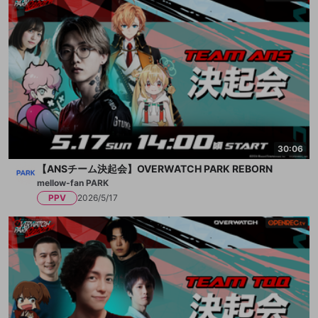
30:06
【ANSチーム決起会】OVERWATCH PARK REBORN
mellow-fan PARK
PPV
2026/5/17