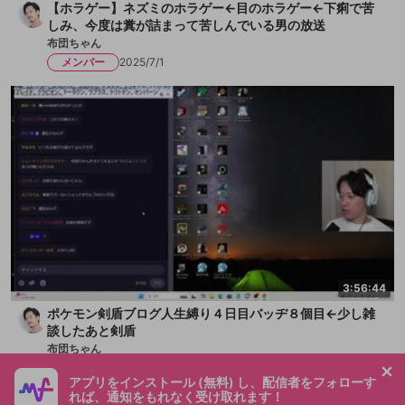
【ホラゲー】ネズミのホラゲー←目のホラゲー←下痢で苦
しみ、今度は糞が詰まって苦しんでいる男の放送
布団ちゃん
メンバー
2025/7/1
3:56:44
ポケモン剣盾ブログ人生縛り４日目バッヂ８個目←少し雑
談したあと剣盾
布団ちゃん
メンバー
2025/6/23
アプリをインストール (無料) し、配信者をフォローす
れば、通知をもれなく受け取れます！