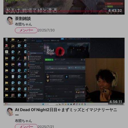
4:43:32
茶割雑談
布団ちゃん
メンバー
2025/7/30
4:56:11
At Dead Of Night2日目←まずミッズとイマジナリーヤニ
ー
布団ちゃん
メンバー
2025/7/21