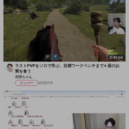
2:41:04
ラストPVPをソロで学ぶ、目標ワークベンチまで←昼のお
粥を食う
布団ちゃん
メンバー
2025/7/5