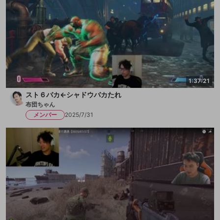
1:37:21
スト６バカ←シャドウバカたれ
布団ちゃん
メンバー
2025/7/31