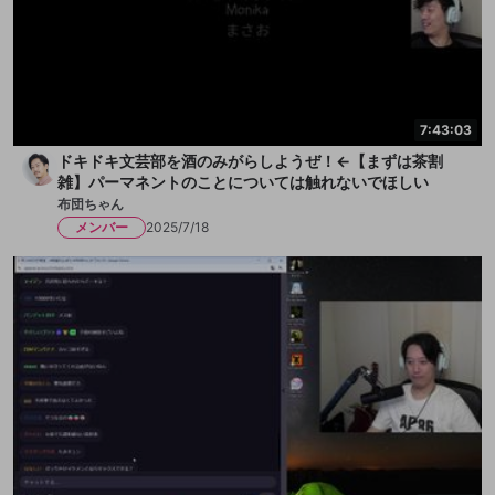
7:43:03
ドキドキ文芸部を酒のみがらしようぜ！←【まずは茶割
雑】パーマネントのことについては触れないでほしい
布団ちゃん
メンバー
2025/7/18