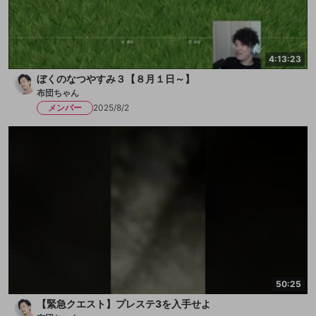
4:13:23
ぼくのなつやすみ３【８月１日～】
布団ちゃん
メンバー
2025/8/2
50:25
【緊急クエスト】プレステ3を入手せよ