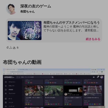
深夜の友のゲーム
布団ちゃん
布団ちゃんのサブスクメンバーになろう
魔神の部屋へようこそ 魔神の与太話と称し
て下らない話をお伝えします。 通常配信で
は言えない内容もあります。 本放送の転載
を許可しておりません。 配信内容をリーク
続きをみる
することもしないで下さい。 見つけ次第、
然るべき対応をさせて頂く場合があるので
ｄふぁｓ
何卒よろしくお願いします。 尚、過度な連
投、嫌がらせ行為をするアカウントはDisco
rdも含めてブロックする事があります。
布団ちゃんの動画