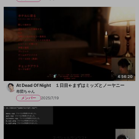
4:56:20
At Dead Of Night １日目←まずはミッズとノーヤニー
布団ちゃん
メンバー
2025/7/19