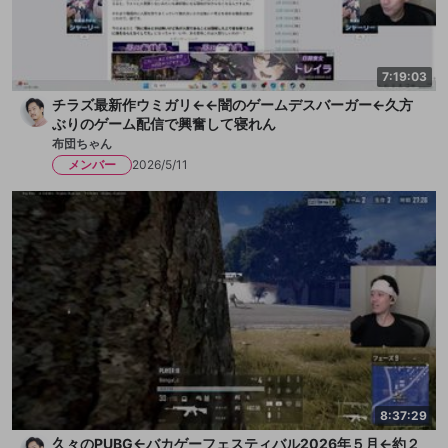
7:19:03
チラズ最新作ウミガリ←←闇のゲームデスバーガー←久方
ぶりのゲーム配信で興奮して寝れん
布団ちゃん
メンバー
2026/5/11
8:37:29
久々のPUBG←バカゲーフェスティバル2026年５月←約２