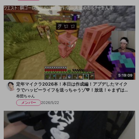
5:19:09
定年マイクラ2026本！本日は作成編！アプデしたマイク
ラでハッピーライフを送っちゃうゾ💛！放送！←まずは水
を一献、そして枇杷ゼリーをちびっと
布団ちゃん
メンバー
2026/5/22