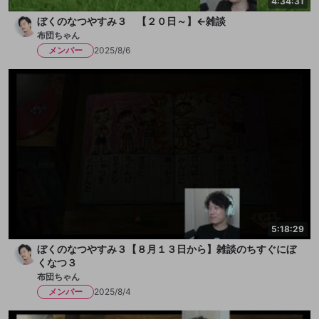
4:34:31
ぼくのなつやすみ３ 【２０日～】←雑談
布団ちゃん
メンバー
2025/8/6
5:18:29
ぼくのなつやすみ３【８月１３日から】雑談のちすぐにぼ
くなつ３
布団ちゃん
メンバー
2025/8/4