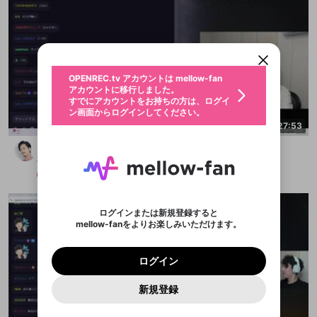
新規登録
OPENREC.tv アカウントは mellow-fan
OPENREC.tvアカウントはmellow-fanア
限定コミュニティ参加方法
パーソナルデータの登録
アカウントに移行しました。
カウントに統合しました。
すでにアカウントをお持ちの方は、ログイ
こちらからOPENREC.tvでログイン中のア
ン画面からログインしてください。
カウント情報を引き継ぐことができます。
生年月
不適切なユーザーとして報告しま
OPENREC.tv アカウントは mellow-fan
サブスクシェア
@
新規登録
ログイン
すか？
年
月
アカウントに移行しました。
認証コードの入力
すでにアカウントをお持ちの方は、ログイ
生年月は登録後に変更できません。
ン画面からログインしてください。
ログイン
ブレイクタイム広告
2:27:53
メールアドレスで新規登録
メールアドレスでログイン
問題を選択してください
この限定コミュニティは、Discordで提供されてい
性別
メールアドレスにメールを送信しました。30分以内
パスワード再設定
どうも、カスです
ます。
にメール記載の6桁の認証コードを入力してくださ
入力していただいたメールアドレ
男性
女性
その他
問題を選択してください
詳しくはこちら
ライブ配信中に休憩するときに、最大1分間の広告
布団ちゃん
い。
または
または
アプリで快適に視聴しよう！
を表示することができます。
Discordアカウントをお持ちでない方
スに、パスワード再設定用URLを
セッションの有効期限が切れたた
メンバー
2025/10/19
登録したメールアドレスを入力し、送信してくださ
わいせつな表現
お住まいの地域
認証コード
い。
記載されたメールを送信しました
め、ログアウトしました
映像や音声は配信され続けますので、個人情報にご
Discordとは？からDiscordにアクセス
X
X
アプリをインストール (無料) し、配信者をフォローすれ
他者を誹謗中傷する表現
注意ください。
のでご確認ください
0
6
ログインまたは新規登録すると
ば、通知をもれなく受け取れます！
ユーザーの視聴環境によっては広告を表示すること
Discordアカウントを作成
mellow-fanをよりお楽しみいただけます。
0
500
ができない場合があります。
著作権の侵害
Google
Google
プレミアム会員に入会
OK
mellow-fan のメールアドレス（mellow-fan.comド
この画面からDiscordに参加する
利用規約
および
プライバシーポリシー
に同意頂いた上で
詳しくはこちら
インストール
ログイン
アプリで開く
メイン及びcs.openrec.co.jpドメイン）が受信拒否設
次にお進みください。
OK
プライバシーの侵害
ご登録いただいた情報はサービスの向上を目的
ログイン
再設定する
定に含まれていないかご確認ください。
Yahoo! JAPAN
Yahoo! JAPAN
Discordは第三者が提供するコミュニティーサービスで、
として使用いたします。
報告された問題については、利用規約に違反しているか
パスワードを忘れた方は
こちら
過激な暴力や自傷行為
mellow-fanとは関わりがありません。Discordに関してのお
キャンセル
開始する
一部サービスをご利用いただくには、生年月の
どうかをスタッフが確認します。
この機能をむやみに使
新規登録
問い合わせにはお答えすることができません。Discordの仕
アカウントをお持ちですか？
アカウントを作成する
登録が必要です。
用することは、利用規約違反になります。
様変更により、限定コミュニティ特典の提供が終了する可能
入力
なりすまし行為
Appleでサインアップ
Appleでサインイン
ご登録いただいた情報は公開されません。
性がありますが、その際の補償は一切行いません。外部サー