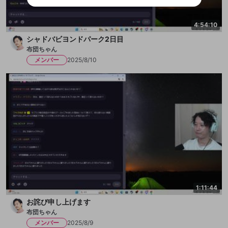
ビスとのID連携に関する同意事項に同意の上、参加をお願い
閉じる
出会いを誘導する行為
します。
送信
mellow-fanの
mellow-fanの
利用規約
利用規約
・
・
プライバシーポリシー
プライバシーポリシー
・
・
外部
外部
登録
外部サービスとのID連携に関する同意事項
4:54:10
サービスとのID連携に関する同意事項
サービスとのID連携に関する同意事項
に同意頂いた上
に同意頂いた上
ねずみ講やマルチ商法
アカウント作成
で、次にお進みください
で、次にお進みください
シャドバビヨンドパーク2日目
誤解を招く配信設定
あとで登録
布団ちゃん
Discordとは？
Discordに参加する
mellow-fanからのお得な情報をメールで受
メンバー
2025/8/10
ゲームの録画禁止区域の配信
け取る
改造版・海賊版ソフトの配信
政治的・宗教的・人種的な内容
その他の問題
1:11:44
お詫び申し上げます
布団ちゃん
メンバー
2025/8/9