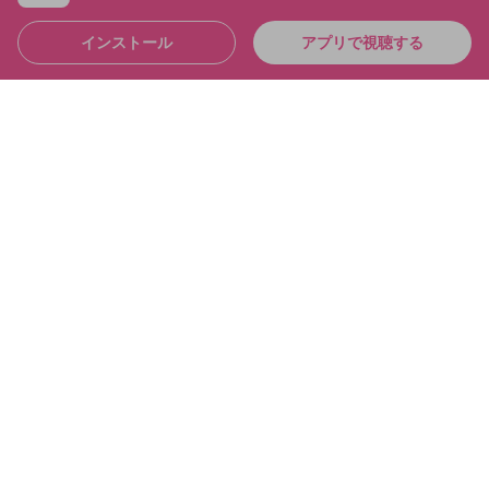
インストール
アプリで視聴する
4:36:39
シャドバおもろすぎて「草」なんだが シャドバパー
ク！！
布団ちゃん
メンバー
2025/6/21