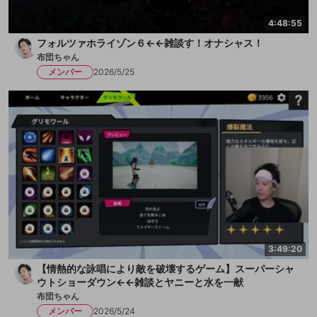
4:48:55
フォルツァホライゾン６←←雑談す！オナシャス！
布団ちゃん
メンバー
2026/5/25
3:49:20
【情熱的な詠唱により敵を破壊するゲーム】スーパーシャ
ウトショーダウン←←雑談とヤニーと水を一献
布団ちゃん
メンバー
2026/5/24