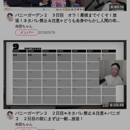
4:40:18
バニーガーデン２ ３日目 オラ！最後までイくそ！放
送！ネタバレ禁止＆注意←どうも全身やらかし人間の布団
ちゃんです！今日も女の子とチチクリ満載！まずは一献い
布団ちゃん
きます、か！放送
メンバー
2026/5/19
6:28:48
バニーガーデン２ ２日目※ネタバレ禁止＆注意←バニガ
２ ２日目の前にまずは一献...放送！
布団ちゃん