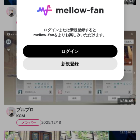
ます。
1:27:53
にメール記載の6桁の認証コードを入力してくださ
入力していただいたメールアドレ
男性
女性
その他
問題を選択してください
詳しくはこちら
ライブ配信中に休憩するときに、最大1分間の広告
い。
または
または
アプリで快適に視聴しよう！
ポケモンZA進める 短時間
を表示することができます。
Discordアカウントをお持ちでない方
スに、パスワード再設定用URLを
セッションの有効期限が切れたた
登録したメールアドレスを入力し、送信してくださ
わいせつな表現
KGM
お住まいの地域
認証コード
い。
記載されたメールを送信しました
め、ログアウトしました
映像や音声は配信され続けますので、個人情報にご
Discordとは？からDiscordにアクセス
X
X
メンバー
2025/12/19
アプリをインストール (無料) し、配信者をフォローすれ
他者を誹謗中傷する表現
注意ください。
のでご確認ください
0
6
ログインまたは新規登録すると
ば、通知をもれなく受け取れます！
ユーザーの視聴環境によっては広告を表示すること
Discordアカウントを作成
mellow-fanをよりお楽しみいただけます。
0
500
ができない場合があります。
著作権の侵害
Google
Google
プレミアム会員に入会
OK
mellow-fan のメールアドレス（mellow-fan.comド
この画面からDiscordに参加する
利用規約
および
プライバシーポリシー
に同意頂いた上で
詳しくはこちら
インストール
ログイン
アプリで開く
メイン及びcs.openrec.co.jpドメイン）が受信拒否設
次にお進みください。
OK
プライバシーの侵害
ご登録いただいた情報はサービスの向上を目的
ログイン
再設定する
定に含まれていないかご確認ください。
Yahoo! JAPAN
Yahoo! JAPAN
Discordは第三者が提供するコミュニティーサービスで、
として使用いたします。
報告された問題については、利用規約に違反しているか
パスワードを忘れた方は
こちら
過激な暴力や自傷行為
mellow-fanとは関わりがありません。Discordに関してのお
キャンセル
開始する
一部サービスをご利用いただくには、生年月の
どうかをスタッフが確認します。
この機能をむやみに使
新規登録
問い合わせにはお答えすることができません。Discordの仕
アカウントをお持ちですか？
アカウントを作成する
登録が必要です。
用することは、利用規約違反になります。
様変更により、限定コミュニティ特典の提供が終了する可能
入力
なりすまし行為
Appleでサインアップ
Appleでサインイン
ご登録いただいた情報は公開されません。
性がありますが、その際の補償は一切行いません。外部サー
ビスとのID連携に関する同意事項に同意の上、参加をお願い
閉じる
出会いを誘導する行為
します。
送信
mellow-fanの
mellow-fanの
利用規約
利用規約
・
・
プライバシーポリシー
プライバシーポリシー
・
・
外部
外部
登録
外部サービスとのID連携に関する同意事項
サービスとのID連携に関する同意事項
サービスとのID連携に関する同意事項
に同意頂いた上
に同意頂いた上
ねずみ講やマルチ商法
アカウント作成
で、次にお進みください
で、次にお進みください
1:38:45
誤解を招く配信設定
あとで登録
Discordとは？
Discordに参加する
ブルプロ
mellow-fanからのお得な情報をメールで受
ゲームの録画禁止区域の配信
KGM
け取る
メンバー
2025/12/18
改造版・海賊版ソフトの配信
政治的・宗教的・人種的な内容