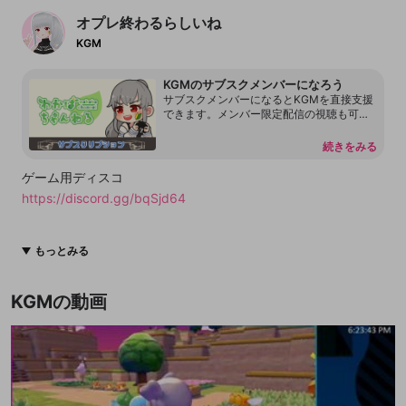
オプレ終わるらしいね
KGM
KGMのサブスクメンバーになろう
サブスクメンバーになるとKGMを直接支援
できます。メンバー限定配信の視聴も可能
となります。
続きをみる
ゲーム用ディスコ
https://discord.gg/bqSjd64
Twitter
もっとみる
https://twitter.com/kgm00
KGMの動画
YouTubeチャンネル
https://www.youtube.com/c/KGMGames