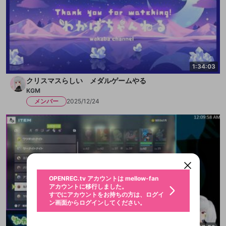
1:34:03
クリスマスらしい メダルゲームやる
KGM
メンバー
2025/12/24
新規登録
OPENREC.tv アカウントは mellow-fan
OPENREC.tvアカウントはmellow-fanア
限定コミュニティ参加方法
パーソナルデータの登録
アカウントに移行しました。
カウントに統合しました。
すでにアカウントをお持ちの方は、ログイ
こちらからOPENREC.tvでログイン中のア
ン画面からログインしてください。
カウント情報を引き継ぐことができます。
生年月
不適切なユーザーとして報告しま
OPENREC.tv アカウントは mellow-fan
サブスクシェア
@
新規登録
ログイン
すか？
年
月
アカウントに移行しました。
認証コードの入力
すでにアカウントをお持ちの方は、ログイ
生年月は登録後に変更できません。
ン画面からログインしてください。
ログイン
ブレイクタイム広告
メールアドレスで新規登録
メールアドレスでログイン
問題を選択してください
この限定コミュニティは、Discordで提供されてい
性別
メールアドレスにメールを送信しました。30分以内
パスワード再設定