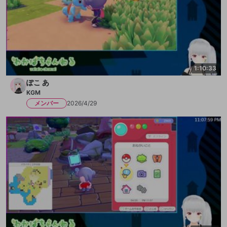
1:10:33
ぽこ あ
KGM
メンバー
2026/4/29