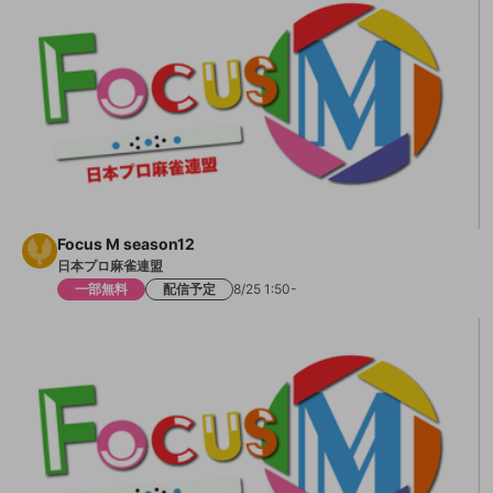
Focus M season12
日本プロ麻雀連盟
一部無料
配信予定
8/25 1:50-