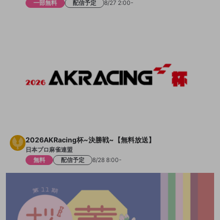
一部無料
配信予定
8/27 2:00-
2026AKRacing杯~決勝戦~【無料放送】
日本プロ麻雀連盟
無料
配信予定
8/28 8:00-