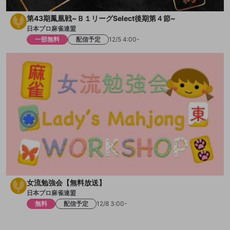
第43期鳳凰戦~Ｂ１リーグSelect後期第４節~
日本プロ麻雀連盟
一部無料
配信予定
12/5 4:00-
女流勉強会【無料放送】
日本プロ麻雀連盟
無料
配信予定
12/8 3:00-