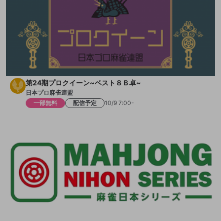
第24期プロクイーン~ベスト８Ｂ卓~
日本プロ麻雀連盟
一部無料
配信予定
10/9 7:00-