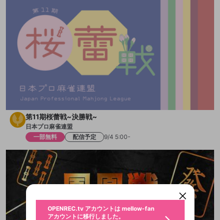
第11期桜蕾戦~決勝戦~
日本プロ麻雀連盟
一部無料
配信予定
9/4 5:00-
新規登録
OPENREC.tv アカウントは mellow-fan
OPENREC.tvアカウントはmellow-fanア
限定コミュニティ参加方法
パーソナルデータの登録
アカウントに移行しました。
カウントに統合しました。
すでにアカウントをお持ちの方は、ログイ
こちらからOPENREC.tvでログイン中のア
ン画面からログインしてください。
カウント情報を引き継ぐことができます。
生年月
不適切なユーザーとして報告しま
OPENREC.tv アカウントは mellow-fan
サブスクシェア
@
新規登録
ログイン
すか？
年
月
アカウントに移行しました。