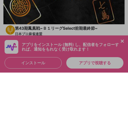
第43期鳳凰戦~Ｂ１リーグSelect前期最終節~
日本プロ麻雀連盟
一部無料
配信予定
1/9 4:00-
アプリをインストール (無料) し、配信者をフォローす
れば、通知をもれなく受け取れます！
インストール
アプリで視聴する
第43期鳳凰戦~A２リーグ第５節Ｂ卓~
日本プロ麻雀連盟