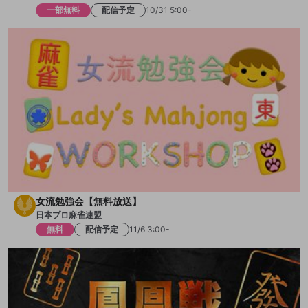
一部無料
配信予定
10/31 5:00-
女流勉強会【無料放送】
日本プロ麻雀連盟
無料
配信予定
11/6 3:00-