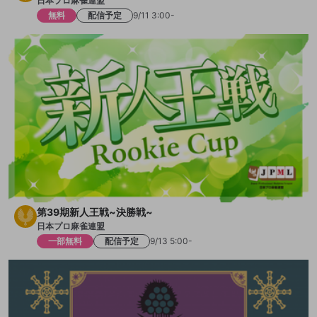
日本プロ麻雀連盟
け取る
無料
配信予定
9/11 3:00-
改造版・海賊版ソフトの配信
政治的・宗教的・人種的な内容
その他の問題
第39期新人王戦~決勝戦~
日本プロ麻雀連盟
一部無料
配信予定
9/13 5:00-