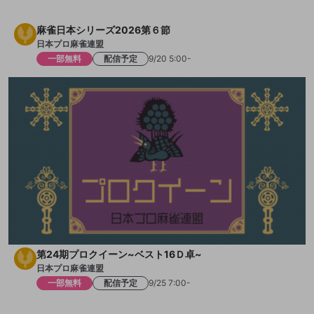
麻雀日本シリーズ2026第６節
日本プロ麻雀連盟
一部無料
配信予定
9/20 5:00-
第24期プロクイーン~ベスト16Ｄ卓~
日本プロ麻雀連盟
一部無料
配信予定
9/25 7:00-