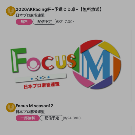
2026AKRacing杯~予選ＣＤ卓~【無料放送】
日本プロ麻雀連盟
無料
配信予定
8/21 7:00-
Focus M season12
日本プロ麻雀連盟
一部無料
配信予定
8/24 3:00-