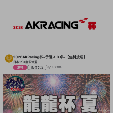
2026AKRacing杯~予選ＡＢ卓~【無料放送】
日本プロ麻雀連盟
無料
配信予定
8/14 7:00-