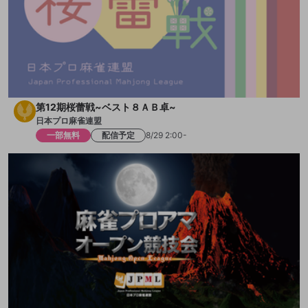
第12期桜蕾戦~ベスト８ＡＢ卓~
日本プロ麻雀連盟
一部無料
配信予定
8/29 2:00-