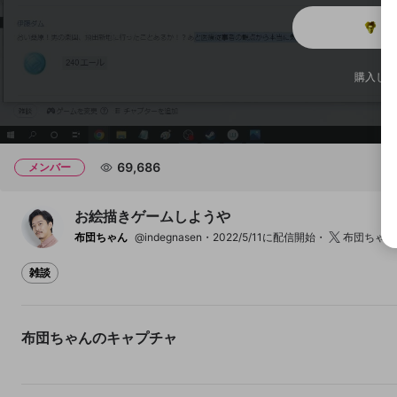
メ
チャプター
チャプター
購入した
開始地点
69,686
メンバー
お絵描きゲームしようや
布団ちゃん
@indegnasen
2022/5/11に配信開始
布団ちゃん
雑談
超絶特大イイイイイイイイ
イ！！！！！！！！
和式で便所飯
布団ちゃんのキャプチャ
8
4
3
184
120
35
布団ちゃん
布団ちゃん