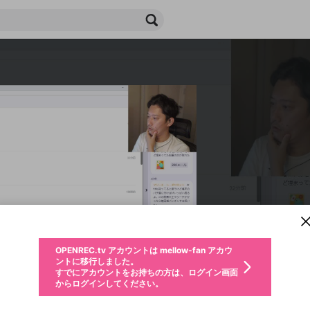
新規登録
OPENREC.tv アカウントは mellow-fan アカウ
OPENREC.tvアカウントはmellow-fanアカウン
パーソナルデータの登録
限定コミュニティ参加方法
ントに移行しました。
トに統合しました。
すでにアカウントをお持ちの方は、ログイン画面
こちらからOPENREC.tvでログイン中のアカウ
からログインしてください。
ント情報を引き継ぐことができます。
生年月
不適切なユーザーとして報告します
ファンレター
サブスクシェア
OPENREC.tv アカウントは mellow-fan アカウ
@
新規登録
ログイン
か？
年
月
ントに移行しました。
チャプターを編集
すでにアカウントをお持ちの方は、ログイン画面
応援している配信者にファンレターを送ることができま
生年月は登録後に変更できません。
認証コードの入力
購入確認
からログインしてください。
す。好きなデザインを選んでメッセージを書いたり、エ
ログイン
なると、この限定動画を視聴できます！
ブレイクタイム広告
メールアドレスで新規登録
メールアドレスでログイン
問題を選択してください
ールアイテムでデコレーションして、配信者に届けまし
性別
を変更