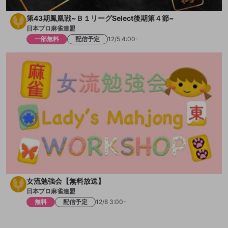
第43期鳳凰戦~Ｂ１リーグSelect後期第４節~
日本プロ麻雀連盟
一部無料
配信予定
12/5 4:00-
女流勉強会【無料放送】
日本プロ麻雀連盟
無料
配信予定
12/8 3:00-