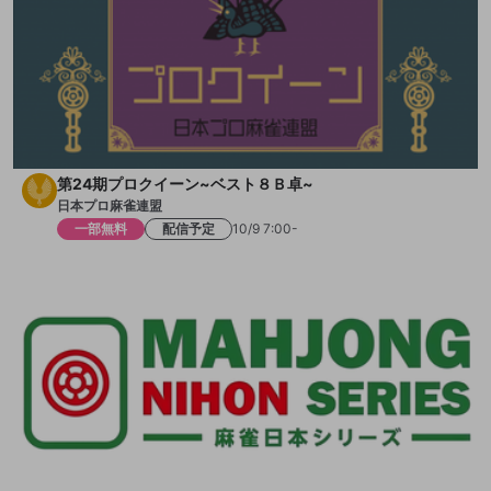
第24期プロクイーン~ベスト８Ｂ卓~
日本プロ麻雀連盟
一部無料
配信予定
10/9 7:00-