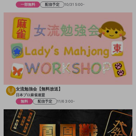
一部無料
配信予定
10/31 5:00-
女流勉強会【無料放送】
日本プロ麻雀連盟
無料
配信予定
11/6 3:00-