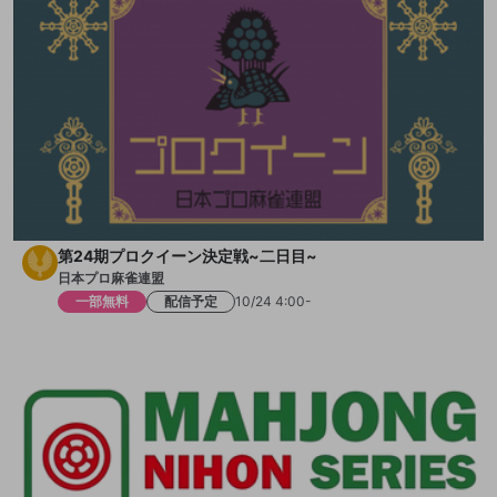
第24期プロクイーン決定戦~二日目~
日本プロ麻雀連盟
一部無料
配信予定
10/24 4:00-