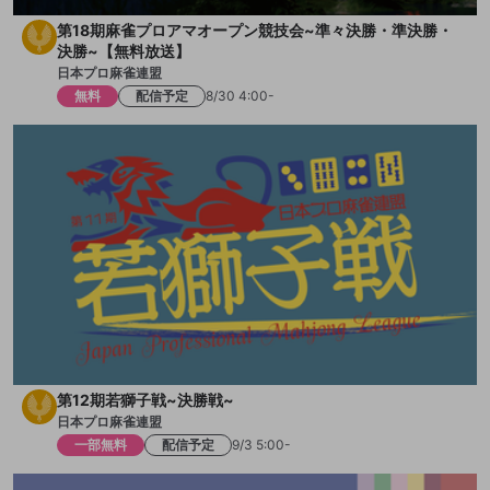
第18期麻雀プロアマオープン競技会~準々決勝・準決勝・
決勝~【無料放送】
日本プロ麻雀連盟
無料
配信予定
8/30 4:00-
第12期若獅子戦~決勝戦~
日本プロ麻雀連盟
一部無料
配信予定
9/3 5:00-