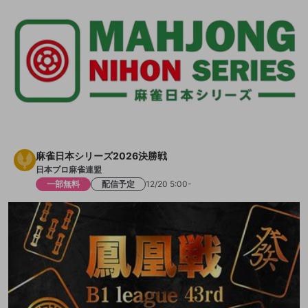
麻雀日本シリーズ2026決勝戦
日本プロ麻雀連盟
一部無料
配信予定
12/20 5:00-