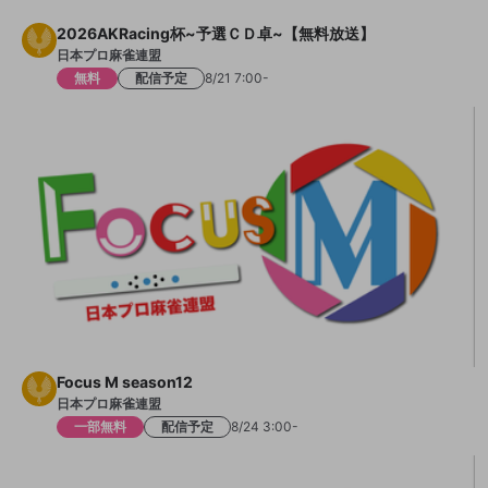
2026AKRacing杯~予選ＣＤ卓~【無料放送】
日本プロ麻雀連盟
無料
配信予定
8/21 7:00-
Focus M season12
日本プロ麻雀連盟
一部無料
配信予定
8/24 3:00-