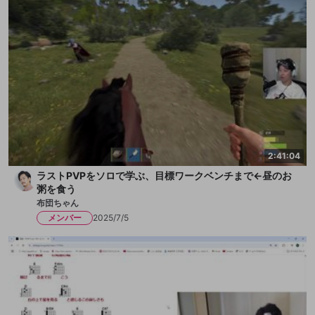
2:41:04
ラストPVPをソロで学ぶ、目標ワークベンチまで←昼のお
粥を食う
布団ちゃん
メンバー
2025/7/5