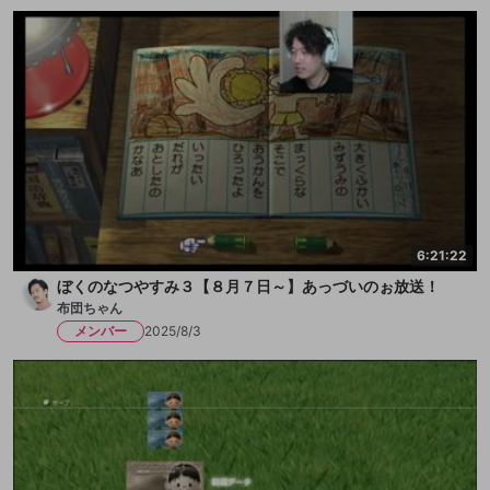
6:21:22
ぼくのなつやすみ３【８月７日～】あっづいのぉ放送！
布団ちゃん
メンバー
2025/8/3