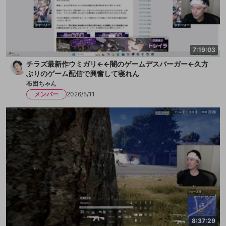
7:19:03
チラズ最新作ウミガリ←←闇のゲームデスバーガー←久方
ぶりのゲーム配信で興奮して寝れん
布団ちゃん
メンバー
2026/5/11
8:37:29