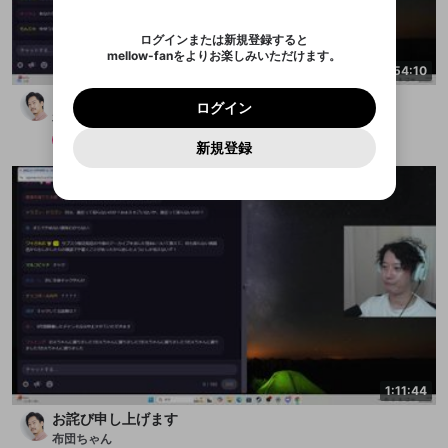
認証コード
い。
記載されたメールを送信しました
め、ログアウトしました
映像や音声は配信され続けますので、個人情報にご
Discordとは？からDiscordにアクセス
X
X
アプリをインストール (無料) し、配信者をフォローすれ
他者を誹謗中傷する表現
注意ください。
のでご確認ください
0
6
ログインまたは新規登録すると
ば、通知をもれなく受け取れます！
ユーザーの視聴環境によっては広告を表示すること
Discordアカウントを作成
mellow-fanをよりお楽しみいただけます。
0
500
ができない場合があります。
著作権の侵害
Google
Google
プレミアム会員に入会
OK
4:54:10
mellow-fan のメールアドレス（mellow-fan.comド
この画面からDiscordに参加する
利用規約
および
プライバシーポリシー
に同意頂いた上で
詳しくはこちら
インストール
ログイン
アプリで開く
メイン及びcs.openrec.co.jpドメイン）が受信拒否設
シャドバビヨンドパーク2日目
次にお進みください。
OK
プライバシーの侵害
ご登録いただいた情報はサービスの向上を目的
ログイン
再設定する
定に含まれていないかご確認ください。
布団ちゃん
Yahoo! JAPAN
Yahoo! JAPAN
Discordは第三者が提供するコミュニティーサービスで、
として使用いたします。
報告された問題については、利用規約に違反しているか
パスワードを忘れた方は
こちら
過激な暴力や自傷行為
mellow-fanとは関わりがありません。Discordに関してのお
メンバー
キャンセル
2025/8/10
開始する
一部サービスをご利用いただくには、生年月の
どうかをスタッフが確認します。
この機能をむやみに使
新規登録
問い合わせにはお答えすることができません。Discordの仕
アカウントをお持ちですか？
アカウントを作成する
登録が必要です。
用することは、利用規約違反になります。
様変更により、限定コミュニティ特典の提供が終了する可能
入力
なりすまし行為
Appleでサインアップ
Appleでサインイン
ご登録いただいた情報は公開されません。
性がありますが、その際の補償は一切行いません。外部サー
ビスとのID連携に関する同意事項に同意の上、参加をお願い
閉じる
出会いを誘導する行為
します。
送信
mellow-fanの
mellow-fanの
利用規約
利用規約
・
・
プライバシーポリシー
プライバシーポリシー
・
・
外部
外部
登録
外部サービスとのID連携に関する同意事項
サービスとのID連携に関する同意事項
サービスとのID連携に関する同意事項
に同意頂いた上
に同意頂いた上
ねずみ講やマルチ商法
アカウント作成
で、次にお進みください
で、次にお進みください
誤解を招く配信設定
あとで登録
Discordとは？
Discordに参加する
mellow-fanからのお得な情報をメールで受
ゲームの録画禁止区域の配信
け取る
改造版・海賊版ソフトの配信
政治的・宗教的・人種的な内容
1:11:44
お詫び申し上げます
その他の問題
布団ちゃん