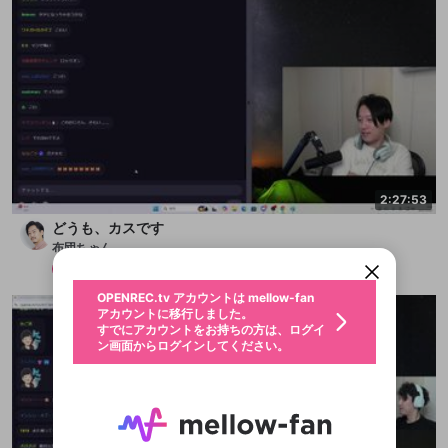
新規登録
2:27:53
OPENREC.tv アカウントは mellow-fan
OPENREC.tvアカウントはmellow-fanア
限定コミュニティ参加方法
パーソナルデータの登録
アカウントに移行しました。
カウントに統合しました。
どうも、カスです
すでにアカウントをお持ちの方は、ログイ
こちらからOPENREC.tvでログイン中のア
布団ちゃん
ン画面からログインしてください。
カウント情報を引き継ぐことができます。
生年月
メンバー
2025/10/19
不適切なユーザーとして報告しま
OPENREC.tv アカウントは mellow-fan
サブスクシェア
@
新規登録
ログイン
すか？
年
月
アカウントに移行しました。
認証コードの入力
すでにアカウントをお持ちの方は、ログイ
生年月は登録後に変更できません。
ン画面からログインしてください。
ログイン
ブレイクタイム広告
メールアドレスで新規登録
メールアドレスでログイン
問題を選択してください
この限定コミュニティは、Discordで提供されてい
性別
メールアドレスにメールを送信しました。30分以内
パスワード再設定
ます。
にメール記載の6桁の認証コードを入力してくださ
入力していただいたメールアドレ
男性
女性
その他
問題を選択してください
詳しくはこちら
ライブ配信中に休憩するときに、最大1分間の広告
い。
または
または
アプリで快適に視聴しよう！
を表示することができます。
Discordアカウントをお持ちでない方
スに、パスワード再設定用URLを
セッションの有効期限が切れたた
登録したメールアドレスを入力し、送信してくださ
わいせつな表現
お住まいの地域