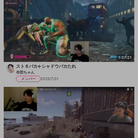
1:37:21
スト６バカ←シャドウバカたれ
布団ちゃん
メンバー
2025/7/31