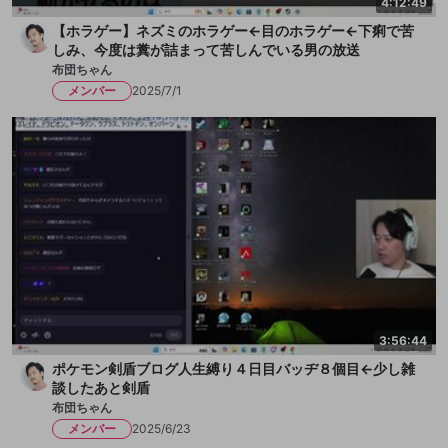
4:12:49
【ホラゲー】ネズミのホラゲー←目のホラゲー←下痢で苦
しみ、今度は糞が詰まって苦しんでいる男の放送
布団ちゃん
メンバー
2025/7/1
3:56:44
ポケモン剣盾ブログ人生縛り４日目バッヂ８個目←少し雑
談したあと剣盾
布団ちゃん
メンバー
2025/6/23