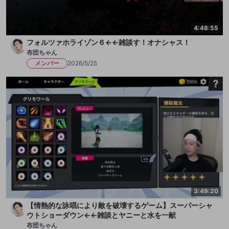
4:48:55
フォルツァホライゾン６←←雑談す！オナシャス！
布団ちゃん
メンバー
2026/5/25
3:49:20
【情熱的な詠唱により敵を破壊するゲーム】スーパーシャ
ウトショーダウン←←雑談とヤニーと水を一献
布団ちゃん