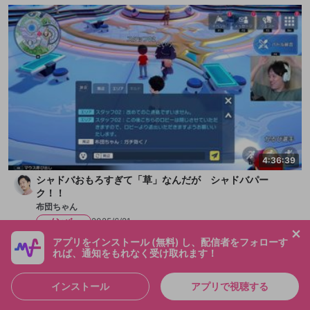
4:36:39
シャドバおもろすぎて「草」なんだが シャドバパー
ク！！
布団ちゃん
メンバー
2025/6/21
アプリをインストール (無料) し、配信者をフォローす
れば、通知をもれなく受け取れます！
インストール
アプリで視聴する