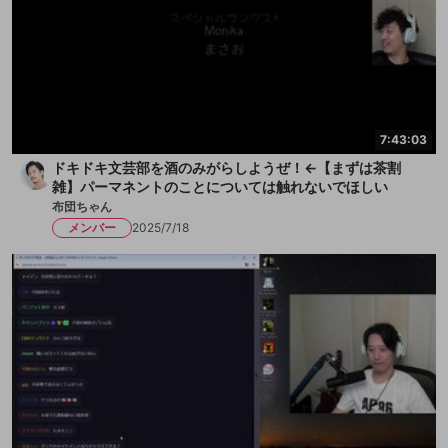
7:43:03
ドキドキ文芸部を酒のみがらしようぜ！←【まずは茶割
雑】パーマネントのことについては触れないでほしい
布団ちゃん
メンバー
2025/7/18