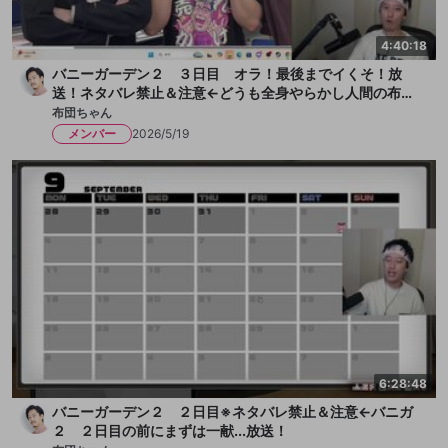
4:40:18
バニーガーデン２ ３日目 オラ！最後までイくそ！放
送！ネタバレ禁止＆注意←どうも全身やらかし人間の布団
ちゃんです！今日も女の子とチチクリ満載！まずは一献い
布団ちゃん
きます、か！放送
メンバー
2026/5/19
6:28:48
バニーガーデン２ ２日目※ネタバレ禁止＆注意←バニガ
２ ２日目の前にまずは一献...放送！