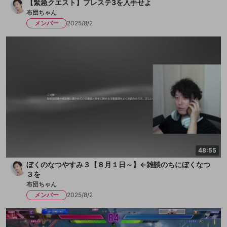
【緊急クエスト】プレステ3を入手せよ
布団ちゃん
メンバー
2025/8/2
48:55
ぼくのなつやすみ３【８月１日～】←雑談のちにぼくなつ
３を
布団ちゃん
メンバー
2025/8/2