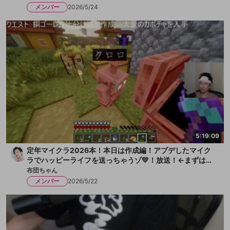
メンバー
2026/5/24
5:19:09
定年マイクラ2026本！本日は作成編！アプデしたマイク
ラでハッピーライフを送っちゃうゾ💛！放送！←まずは水
を一献、そして枇杷ゼリーをちびっと
布団ちゃん
メンバー
2026/5/22