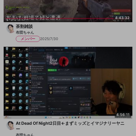
4:43:32
茶割雑談
布団ちゃん
メンバー
2025/7/30
4:56:11
At Dead Of Night2日目←まずミッズとイマジナリーヤニ
ー
布団ちゃん