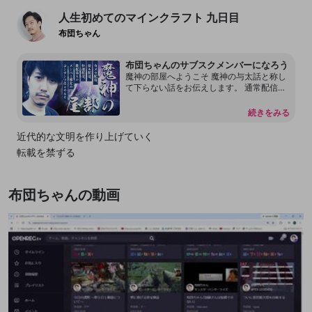
人生初めてのマインクラフト 九日目
布団ちゃん
布団ちゃんのサブスクメンバーになろう
魔神の部屋へようこそ 魔神の与太話と称し
て下らない話をお伝えします。 通常配信で
は言えない内容もあります。 本放送の転載
を許可しておりません。 配信内容をリーク
続きをみる
することもしないで下さい。 見つけ次第、
然るべき対応をさせて頂く場合があるので
近代的な文明を作り上げていく
何卒よろしくお願いします。 尚、過度な連
転載を禁ずる
投、嫌がらせ行為をするアカウントはDisco
rdも含めてブロックする事があります。
布団ちゃんの動画