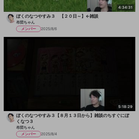
4:34:31
ぼくのなつやすみ３ 【２０日～】←雑談
布団ちゃん
メンバー
2025/8/6
5:18:29
ぼくのなつやすみ３【８月１３日から】雑談のちすぐにぼ
くなつ３
布団ちゃん
メンバー
2025/8/4