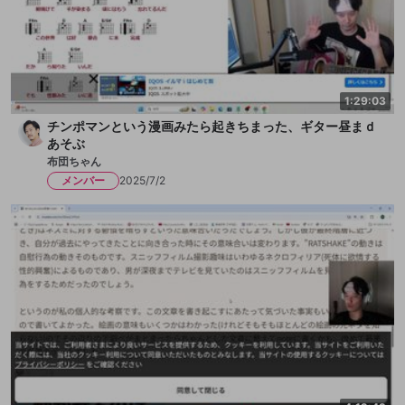
1:29:03
チンポマンという漫画みたら起きちまった、ギター昼まｄ
あそぶ
布団ちゃん
メンバー
2025/7/2