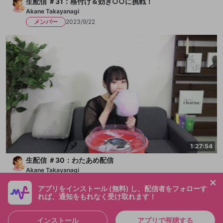
生配信 ＃31：格付け＆効き○○に挑戦！
Akane Takayanagi
メンバー
2023/9/22
1:27:54
生配信 ＃30：わたあめ配信
Akane Takayanagi
メンバー
2023/8/25
アプリをインストール (無料) し、配信者をフォローす
れば、通知をもれなく受け取れます！
インストール
アプリで視聴する