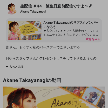
生配信 ＃44：誕生日直前配信ですよ〜💕
Akane Takayanagi
Akane Takayanagiのサブスクメンバー
になろう
▼入会していただいた方限定のチャットコ
ミュニティはこちらのアプリをダウンロー
ドください https://discord.com/ ↓ 限定コ
続きをみる
ミュニティのへの入り方はこちらから http
s://openrecnext.amebaownd.com/posts/11
皆さん、もうすぐ私のバースデーでございます☺️
101764 高柳明音とファンの皆さんの公式
コミュニティ『Akane Takayanagi Channe
l』がついに開設となりました〜！！！👏👏
何やらスタッフさんがプレゼント...？をして下さるようなの
自分の誕生日をキッカケにですが、最近は
で、とても楽しみにしてます♪
コロナ禍の中で会うことが難しくなってし
もっとみる
まったのでファンの皆との交流の場が減っ
てしまったところに、素敵なお話がありコ
是非ともお祝いコメントお待ちしております💕
ミュニティを作りたいと思いました！ 今後
Akane Takayanagiの動画
行うオンラインライブのチケットの割引特
典もあります！
▼サブスクのご入会はこちらから！
https://www.openrec.tv/subscription/user/takayanagi_akane
▼サブスク限定チャットの参加方法について