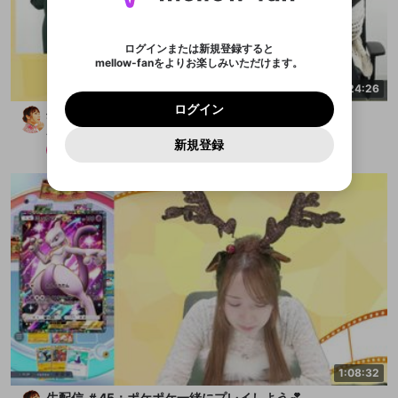
登録したメールアドレスを入力し、送信してくださ
わいせつな表現
お住まいの地域
認証コード
い。
記載されたメールを送信しました
め、ログアウトしました
映像や音声は配信され続けますので、個人情報にご
Discordとは？からDiscordにアクセス
X
X
アプリをインストール (無料) し、配信者をフォローすれ
他者を誹謗中傷する表現
注意ください。
のでご確認ください
0
6
ログインまたは新規登録すると
ば、通知をもれなく受け取れます！
ユーザーの視聴環境によっては広告を表示すること
Discordアカウントを作成
mellow-fanをよりお楽しみいただけます。
0
500
ができない場合があります。
著作権の侵害
Google
Google
プレミアム会員に入会
OK
mellow-fan のメールアドレス（mellow-fan.comド
この画面からDiscordに参加する
利用規約
および
プライバシーポリシー
に同意頂いた上で
1:24:26
詳しくはこちら
インストール
ログイン
アプリで開く
メイン及びcs.openrec.co.jpドメイン）が受信拒否設
次にお進みください。
OK
プライバシーの侵害
ご登録いただいた情報はサービスの向上を目的
ログイン
生配信 ＃46：2025年一発目の配信💕
再設定する
定に含まれていないかご確認ください。
Yahoo! JAPAN
Yahoo! JAPAN
Discordは第三者が提供するコミュニティーサービスで、
として使用いたします。
報告された問題については、利用規約に違反しているか
パスワードを忘れた方は
こちら
Akane Takayanagi
過激な暴力や自傷行為
mellow-fanとは関わりがありません。Discordに関してのお
キャンセル
開始する
一部サービスをご利用いただくには、生年月の
どうかをスタッフが確認します。
この機能をむやみに使
新規登録
問い合わせにはお答えすることができません。Discordの仕
メンバー
2025/1/31
アカウントをお持ちですか？
アカウントを作成する
登録が必要です。
用することは、利用規約違反になります。
様変更により、限定コミュニティ特典の提供が終了する可能
入力
なりすまし行為
Appleでサインアップ
Appleでサインイン
ご登録いただいた情報は公開されません。
性がありますが、その際の補償は一切行いません。外部サー
ビスとのID連携に関する同意事項に同意の上、参加をお願い
閉じる
出会いを誘導する行為
します。
送信
mellow-fanの
mellow-fanの
利用規約
利用規約
・
・
プライバシーポリシー
プライバシーポリシー
・
・
外部
外部
登録
外部サービスとのID連携に関する同意事項
サービスとのID連携に関する同意事項
サービスとのID連携に関する同意事項
に同意頂いた上
に同意頂いた上
ねずみ講やマルチ商法
アカウント作成
で、次にお進みください
で、次にお進みください
誤解を招く配信設定
あとで登録
Discordとは？
Discordに参加する
mellow-fanからのお得な情報をメールで受
ゲームの録画禁止区域の配信
け取る
改造版・海賊版ソフトの配信
政治的・宗教的・人種的な内容
1:08:32
その他の問題
生配信 ＃45：ポケポケ一緒にプレイしよう💕