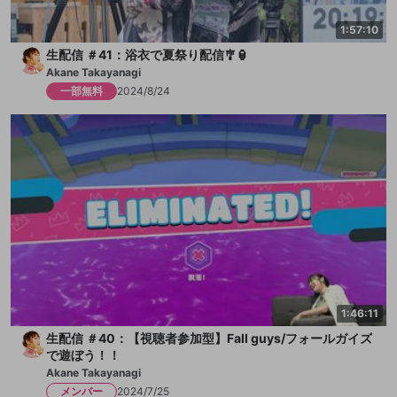
1:57:10
生配信 ＃41：浴衣で夏祭り配信🎐🏮
Akane Takayanagi
一部無料
2024/8/24
1:46:11
生配信 ＃40：【視聴者参加型】Fall guys/フォールガイズ
で遊ぼう！！
Akane Takayanagi
メンバー
2024/7/25