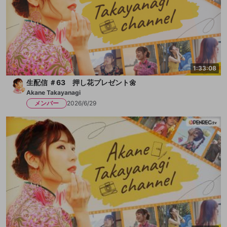
https://openrecnext.amebaownd.com/posts/11101764
1:33:08
生配信 ＃63 押し花プレゼント🌼
Akane Takayanagi
メンバー
2026/6/29