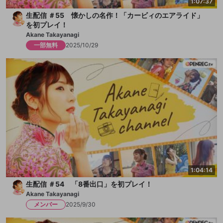
1:07:37
生配信 ＃55 懐かしの名作！「カービィのエアライド」
を初プレイ！
Akane Takayanagi
一部無料
2025/10/29
1:04:14
生配信 ＃54 「8番出口」を初プレイ！
Akane Takayanagi
メンバー
2025/9/30