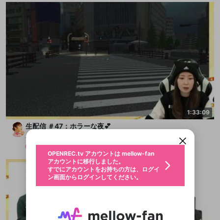
新規登録
OPENREC.tv アカウントは mellow-fan
OPENREC.tvアカウントはmellow-fanア
限定コミュニティ参加方法
1:33:09
パーソナルデータの登録
アカウントに移行しました。
カウントに統合しました。
生配信 ＃47：ホラーな夜💕
すでにアカウントをお持ちの方は、ログイ
こちらからOPENREC.tvでログイン中のア
ン画面からログインしてください。
カウント情報を引き継ぐことができます。
Akane Takayanagi
生年月
不適切なユーザーとして報告しま
メンバー
2025/2/24
OPENREC.tv アカウントは mellow-fan
サブスクシェア
@
新規登録
ログイン
すか？
年
月
アカウントに移行しました。
認証コードの入力
すでにアカウントをお持ちの方は、ログイ
生年月は登録後に変更できません。
ン画面からログインしてください。
ログイン
ブレイクタイム広告
メールアドレスで新規登録
メールアドレスでログイン
問題を選択してください
この限定コミュニティは、Discordで提供されてい
性別
メールアドレスにメールを送信しました。30分以内
パスワード再設定
ます。
にメール記載の6桁の認証コードを入力してくださ
入力していただいたメールアドレ
男性
女性
その他
問題を選択してください
詳しくはこちら
ライブ配信中に休憩するときに、最大1分間の広告
い。
または
または
アプリで快適に視聴しよう！
を表示することができます。
Discordアカウントをお持ちでない方
スに、パスワード再設定用URLを
セッションの有効期限が切れたた