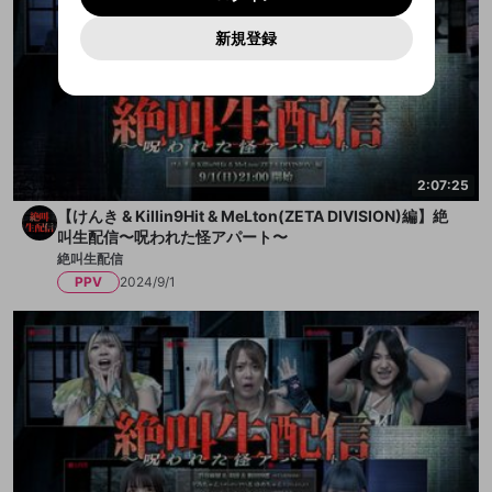
再設定する
攣るばかりの笑顔のまま 手に握られた包丁
定に含まれていないかご確認ください。
Yahoo! JAPAN
Yahoo! JAPAN
Discordは第三者が提供するコミュニティーサービスで、
として使用いたします。
演者たち。
報告された問題については、利用規約に違反しているか
を振り上げて、出演者たちへにじり寄って
パスワードを忘れた方は
こちら
過激な暴力や自傷行為
mellow-fanとは関わりがありません。Discordに関してのお
キャンセル
開始する
一部サービスをご利用いただくには、生年月の
どうかをスタッフが確認します。
この機能をむやみに使
くる！ 「えへへ。えへへへ…！！」 果たし
新規登録
問い合わせにはお答えすることができません。Discordの仕
アカウントをお持ちですか？
アカウントを作成する
登録が必要です。
て彼らは全員無事に、この怪アパートから
用することは、利用規約違反になります。
様変更により、限定コミュニティ特典の提供が終了する可能
入力
一転、優しそうなお婆さんに温かく迎え入れられる一行。
なりすまし行為
Appleでサインアップ
Appleでサインイン
生還できるだろうか。 彼らの命運はまたし
ご登録いただいた情報は公開されません。
性がありますが、その際の補償は一切行いません。外部サー
しかし、通された和室には、白い布で顔を隠された何者かの遺
ても、視聴者たちに握られたのだった──。
ビスとのID連携に関する同意事項に同意の上、参加をお願い
閉じる
出会いを誘導する行為
■配信日時 2024/9/1(日) 18:30 START ▼
します。
体が布団に寝かせられている。
送信
mellow-fanの
mellow-fanの
利用規約
利用規約
・
・
プライバシーポリシー
プライバシーポリシー
・
・
外部
外部
チケット購入者限定【プレゼント企画】開
登録
外部サービスとのID連携に関する同意事項
サービスとのID連携に関する同意事項
サービスとのID連携に関する同意事項
に同意頂いた上
に同意頂いた上
ねずみ講やマルチ商法
催決定！ ご応募いただいた方の中から抽選
アカウント作成
で、次にお進みください
で、次にお進みください
で、各出演者のサイン入りチェキ or サイン
「ああ、気にしないで下さい。ウチの主人。
色紙をプレゼント。 ご応募は、下記フォー
誤解を招く配信設定
あとで登録
2:07:25
ちょうど一昨日亡くなってしまって…。通夜がまだなんです
Discordとは？
Discordに参加する
ムにご回答いただくだけです。 https://x.g
mellow-fanからのお得な情報をメールで受
d/RWuIj 応募期限：24年9月1日(日)23:59ま
よ。」
【けんき & Killin9Hit & MeLton(ZETA DIVISION)編】絶
ゲームの録画禁止区域の配信
で ■配信チケット価格 視聴チケット：¥3,5
け取る
叫生配信〜呪われた怪アパート〜
00（税込） 特典付き視聴チケット：¥4,50
絶叫生配信
改造版・海賊版ソフトの配信
にこやかにそう言うと、お茶を淹れに台所へ向かうおばあさ
0（税込） ※「特典付き視聴チケット」をご
PPV
2024/9/1
購入の方は、以下フォームよりご送付先情
ん。
政治的・宗教的・人種的な内容
報を必ず送信ください。 公演当日(2024年9
不穏な雰囲気を感じていると、奥から大きな物音が。
月1日)までにご購入され、2024年9月9日ま
でにフォームを回答いただいたお客様に
その他の問題
様子を見に行くと、顔面蒼白・白目のおばあさんが、引き攣る
は、9月下旬より順次発送いたします。それ
ばかりの笑顔のまま
以降にご購入・ご回答されたお客様は10月
下旬より順次発送いたします。 https://x.g
手に握られた包丁を振り上げて、出演者たちへにじり寄ってく
d/UfGcd ※フォームの最終回答期限…2024
る！
年10月4日(金)まで ■チケット購入期限 視
聴チケットおよび特典付き視聴チケット：
2024/8/5(月)17:00~2024/9/27(金)20:00
「えへへ。えへへへ…！！」
まで ■アーカイブ視聴期間 2024/9/27(金)2