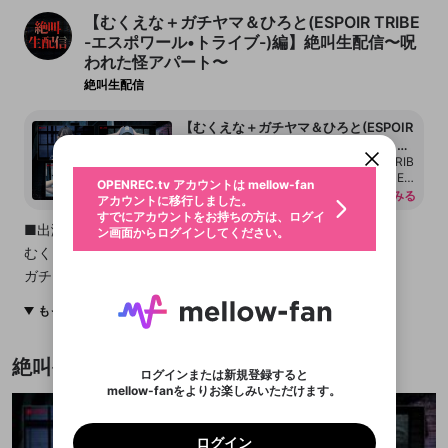
【むくえな＋ガチヤマ＆ひろと(ESPOIR TRIBE
-エスポワール•トライブ-)編】絶叫生配信〜呪
われた怪アパート〜
新規登録
絶叫生配信
OPENREC.tv アカウントは mellow-fan
OPENREC.tvアカウントはmellow-fanア
限定コミュニティ参加方法
パーソナルデータの登録
アカウントに移行しました。
カウントに統合しました。
【むくえな＋ガチヤマ＆ひろと(ESPOIR
すでにアカウントをお持ちの方は、ログイ
こちらからOPENREC.tvでログイン中のア
ン画面からログインしてください。
カウント情報を引き継ぐことができます。
TRIBE-エスポワール•トライブ-)編】絶
生年月
■出演者 むくえな ガチヤマ（ESPOIR TRIB
叫生配信〜呪われた怪アパート〜
不適切なユーザーとして報告しま
E -エスポワール・トライブ-） ひろと（ES
OPENREC.tv アカウントは mellow-fan
サブスクシェア
@
新規登録
ログイン
POIR TRIBE -エスポワール・トライブ-）
すか？
年
月
続きをみる
アカウントに移行しました。
■あらすじ そこは、1ヶ月のうちに住人6名
認証コードの入力
すでにアカウントをお持ちの方は、ログイ
生年月は登録後に変更できません。
が立て続けに不審死を遂げるという、怪事
■出演者
ン画面からログインしてください。
ログイン
件が起きる不気味なアパート。 真相を確か
ブレイクタイム広告
むくえな
メールアドレスで新規登録
メールアドレスでログイン
問題を選択してください
めるべく、配信を始めながら、大家の元を
この限定コミュニティは、Discordで提供されてい
性別
メールアドレスにメールを送信しました。30分以内
パスワード再設定
訪れる出演者たち。 一転、優しそうなお婆
ガチヤマ（ESPOIR TRIBE -エスポワール・トライブ-）
ます。
にメール記載の6桁の認証コードを入力してくださ
入力していただいたメールアドレ
男性
女性
その他
問題を選択してください
さんに温かく迎え入れられる一行。 しか
詳しくはこちら
ライブ配信中に休憩するときに、最大1分間の広告
ひろと（ESPOIR TRIBE -エスポワール・トライブ-）
い。
し、通された和室には、白い布で顔を隠さ
または
または
アプリで快適に視聴しよう！
もっとみる
を表示することができます。
Discordアカウントをお持ちでない方
スに、パスワード再設定用URLを
セッションの有効期限が切れたた
登録したメールアドレスを入力し、送信してくださ
れた何者かの遺体が布団に寝かせられてい
わいせつな表現
お住まいの地域
認証コード
る。 「ああ、気にしないで下さい。ウチの
い。
記載されたメールを送信しました
め、ログアウトしました
■あらすじ
映像や音声は配信され続けますので、個人情報にご
Discordとは？からDiscordにアクセス
X
X
主人。 ちょうど一昨日亡くなってしまっ
アプリをインストール (無料) し、配信者をフォローすれ
他者を誹謗中傷する表現
絶叫生配信の動画
注意ください。
て…。通夜がまだなんですよ。」 にこやか
のでご確認ください
0
6
ログインまたは新規登録すると
ば、通知をもれなく受け取れます！
ユーザーの視聴環境によっては広告を表示すること
Discordアカウントを作成
にそう言うと、お茶を淹れに台所へ向かう
そこは、1ヶ月のうちに住人6名が立て続けに不審死を遂げると
mellow-fanをよりお楽しみいただけます。
0
500
ができない場合があります。
著作権の侵害
おばあさん。 不穏な雰囲気を感じている
Google
Google
プレミアム会員に入会
OK
いう、怪事件が起きる不気味なアパート。
mellow-fan のメールアドレス（mellow-fan.comド
この画面からDiscordに参加する
利用規約
および
プライバシーポリシー
に同意頂いた上で
と、奥から大きな物音が。 様子を見に行く
詳しくはこちら
インストール
ログイン
アプリで開く
メイン及びcs.openrec.co.jpドメイン）が受信拒否設
次にお進みください。
OK
プライバシーの侵害
と、顔面蒼白・白目のおばあさんが、引き
真相を確かめるべく、配信を始めながら、大家の元を訪れる出
ご登録いただいた情報はサービスの向上を目的
ログイン