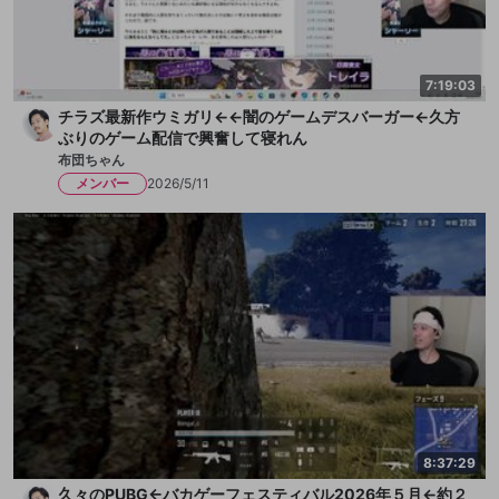
7:19:03
チラズ最新作ウミガリ←←闇のゲームデスバーガー←久方
ぶりのゲーム配信で興奮して寝れん
布団ちゃん
メンバー
2026/5/11
8:37:29
久々のPUBG←バカゲーフェスティバル2026年５月←約２