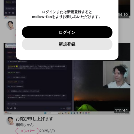
認証コード
い。
記載されたメールを送信しました
め、ログアウトしました
映像や音声は配信され続けますので、個人情報にご
Discordとは？からDiscordにアクセス
X
X
アプリをインストール (無料) し、配信者をフォローすれ
他者を誹謗中傷する表現
注意ください。
のでご確認ください
0
6
ログインまたは新規登録すると
ば、通知をもれなく受け取れます！
ユーザーの視聴環境によっては広告を表示すること
Discordアカウントを作成
4:54:10
mellow-fanをよりお楽しみいただけます。
0
500
ができない場合があります。
著作権の侵害
Google
Google
プレミアム会員に入会
OK
シャドバビヨンドパーク2日目
mellow-fan のメールアドレス（mellow-fan.comド
この画面からDiscordに参加する
利用規約
および
プライバシーポリシー
に同意頂いた上で
詳しくはこちら
インストール
ログイン
アプリで開く
布団ちゃん
メイン及びcs.openrec.co.jpドメイン）が受信拒否設
次にお進みください。
OK
プライバシーの侵害
ご登録いただいた情報はサービスの向上を目的
ログイン
再設定する
定に含まれていないかご確認ください。
メンバー
2025/8/10
Yahoo! JAPAN
Yahoo! JAPAN
Discordは第三者が提供するコミュニティーサービスで、
として使用いたします。
報告された問題については、利用規約に違反しているか
パスワードを忘れた方は
こちら
過激な暴力や自傷行為
mellow-fanとは関わりがありません。Discordに関してのお
キャンセル
開始する
一部サービスをご利用いただくには、生年月の
どうかをスタッフが確認します。
この機能をむやみに使
新規登録
問い合わせにはお答えすることができません。Discordの仕
アカウントをお持ちですか？
アカウントを作成する
登録が必要です。
用することは、利用規約違反になります。
様変更により、限定コミュニティ特典の提供が終了する可能
入力
なりすまし行為
Appleでサインアップ
Appleでサインイン
ご登録いただいた情報は公開されません。
性がありますが、その際の補償は一切行いません。外部サー
ビスとのID連携に関する同意事項に同意の上、参加をお願い
閉じる
出会いを誘導する行為
します。
送信
mellow-fanの
mellow-fanの
利用規約
利用規約
・
・
プライバシーポリシー
プライバシーポリシー
・
・
外部
外部
登録
外部サービスとのID連携に関する同意事項
サービスとのID連携に関する同意事項
サービスとのID連携に関する同意事項
に同意頂いた上
に同意頂いた上
ねずみ講やマルチ商法
アカウント作成
で、次にお進みください
で、次にお進みください
誤解を招く配信設定
あとで登録
Discordとは？
Discordに参加する
mellow-fanからのお得な情報をメールで受
ゲームの録画禁止区域の配信
け取る
改造版・海賊版ソフトの配信
1:11:44
政治的・宗教的・人種的な内容
お詫び申し上げます
布団ちゃん
その他の問題
メンバー
2025/8/9