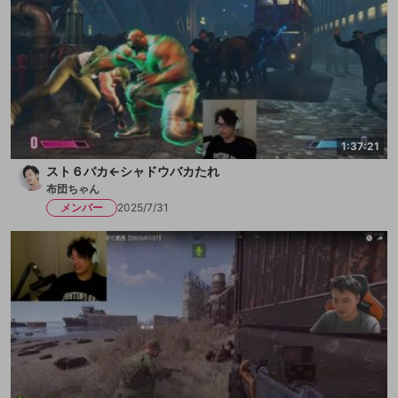
1:37:21
スト６バカ←シャドウバカたれ
布団ちゃん
メンバー
2025/7/31