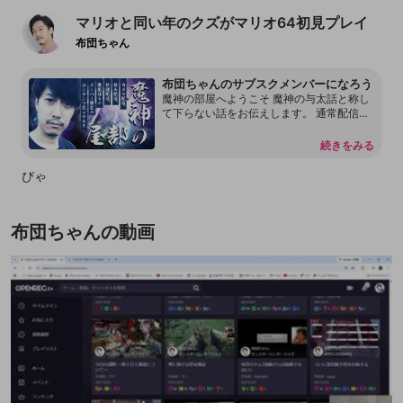
マリオと同い年のクズがマリオ64初見プレイ
布団ちゃん
布団ちゃんのサブスクメンバーになろう
魔神の部屋へようこそ 魔神の与太話と称し
て下らない話をお伝えします。 通常配信で
は言えない内容もあります。 本放送の転載
を許可しておりません。 配信内容をリーク
続きをみる
することもしないで下さい。 見つけ次第、
然るべき対応をさせて頂く場合があるので
びゃ
何卒よろしくお願いします。 尚、過度な連
投、嫌がらせ行為をするアカウントはDisco
rdも含めてブロックする事があります。
布団ちゃんの動画