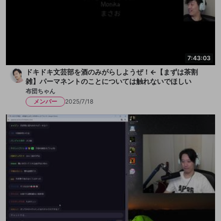
7:43:03
ドキドキ文芸部を酒のみがらしようぜ！←【まずは茶割
雑】パーマネントのことについては触れないでほしい
布団ちゃん
メンバー
2025/7/18