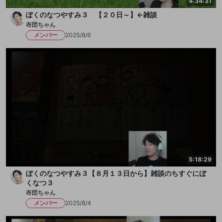
4:34:31
ぼくのなつやすみ３ 【２０日～】←雑談
布団ちゃん
メンバー
2025/8/6
5:18:29
ぼくのなつやすみ３【８月１３日から】雑談のちすぐにぼ
くなつ３
布団ちゃん
メンバー
2025/8/4