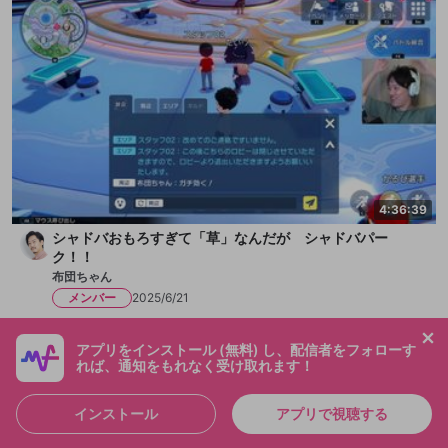
4:36:39
シャドバおもろすぎて「草」なんだが シャドバパー
ク！！
布団ちゃん
メンバー
2025/6/21
アプリをインストール (無料) し、配信者をフォローす
れば、通知をもれなく受け取れます！
インストール
アプリで視聴する