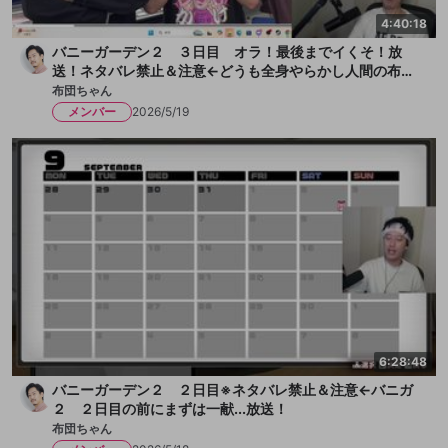
4:40:18
バニーガーデン２ ３日目 オラ！最後までイくそ！放
送！ネタバレ禁止＆注意←どうも全身やらかし人間の布団
ちゃんです！今日も女の子とチチクリ満載！まずは一献い
布団ちゃん
きます、か！放送
メンバー
2026/5/19
6:28:48
バニーガーデン２ ２日目※ネタバレ禁止＆注意←バニガ
２ ２日目の前にまずは一献...放送！
布団ちゃん