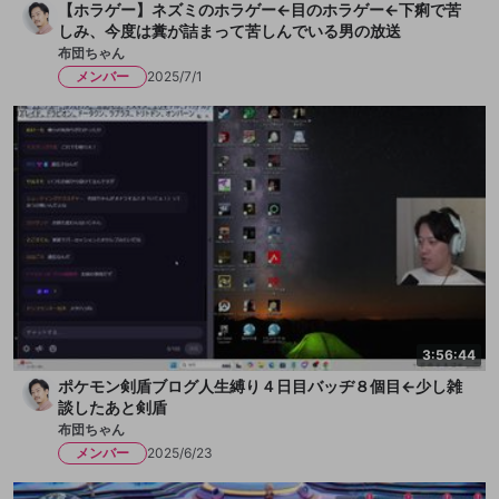
【ホラゲー】ネズミのホラゲー←目のホラゲー←下痢で苦
しみ、今度は糞が詰まって苦しんでいる男の放送
布団ちゃん
メンバー
2025/7/1
3:56:44
ポケモン剣盾ブログ人生縛り４日目バッヂ８個目←少し雑
談したあと剣盾
布団ちゃん
メンバー
2025/6/23