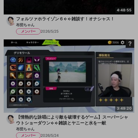
4:48:55
フォルツァホライゾン６←←雑談す！オナシャス！
布団ちゃん
メンバー
2026/5/25
3:49:20
【情熱的な詠唱により敵を破壊するゲーム】スーパーシャ
ウトショーダウン←←雑談とヤニーと水を一献
布団ちゃん
メンバー
2026/5/24