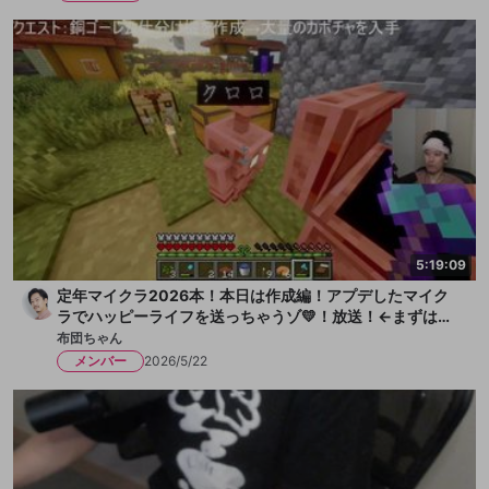
5:19:09
定年マイクラ2026本！本日は作成編！アプデしたマイク
ラでハッピーライフを送っちゃうゾ💛！放送！←まずは水
を一献、そして枇杷ゼリーをちびっと
布団ちゃん
メンバー
2026/5/22