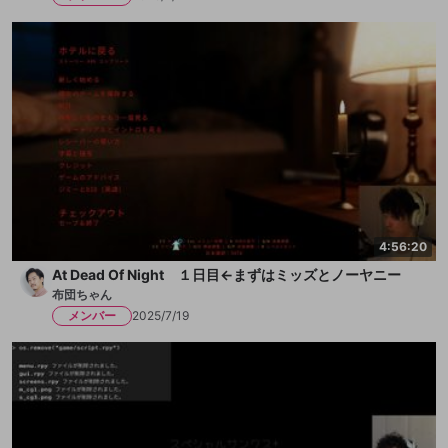
4:56:20
At Dead Of Night １日目←まずはミッズとノーヤニー
布団ちゃん
メンバー
2025/7/19