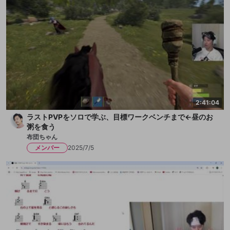
2:41:04
ラストPVPをソロで学ぶ、目標ワークベンチまで←昼のお
粥を食う
布団ちゃん
メンバー
2025/7/5