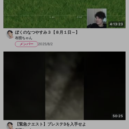
4:13:23
ぼくのなつやすみ３【８月１日～】
布団ちゃん
メンバー
2025/8/2
50:25
【緊急クエスト】プレステ3を入手せよ