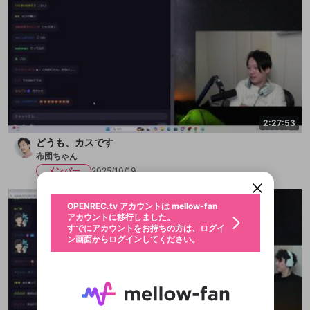
2:27:53
新規登録
どうも、カスです
OPENREC.tv アカウントは mellow-fan
OPENREC.tvアカウントはmellow-fanア
限定コミュニティ参加方法
パーソナルデータの登録
布団ちゃん
アカウントに移行しました。
カウントに統合しました。
すでにアカウントをお持ちの方は、ログイ
こちらからOPENREC.tvでログイン中のア
メンバー
2025/10/19
ン画面からログインしてください。
カウント情報を引き継ぐことができます。
生年月
不適切なユーザーとして報告しま
OPENREC.tv アカウントは mellow-fan
サブスクシェア
@
新規登録
ログイン
すか？
年
月
アカウントに移行しました。
認証コードの入力
すでにアカウントをお持ちの方は、ログイ
生年月は登録後に変更できません。
ン画面からログインしてください。
ログイン
ブレイクタイム広告
メールアドレスで新規登録
メールアドレスでログイン
問題を選択してください
この限定コミュニティは、Discordで提供されてい
性別
メールアドレスにメールを送信しました。30分以内
パスワード再設定
ます。
にメール記載の6桁の認証コードを入力してくださ
入力していただいたメールアドレ
男性
女性
その他
問題を選択してください
詳しくはこちら
ライブ配信中に休憩するときに、最大1分間の広告
い。
または
または
アプリで快適に視聴しよう！
を表示することができます。
Discordアカウントをお持ちでない方
スに、パスワード再設定用URLを
セッションの有効期限が切れたた
登録したメールアドレスを入力し、送信してくださ
わいせつな表現
お住まいの地域