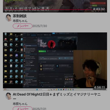
4:43:32
茶割雑談
布団ちゃん
メンバー
2025/7/30
4:56:11
At Dead Of Night2日目←まずミッズとイマジナリーヤニ
ー
布団ちゃん
メンバー
2025/7/21