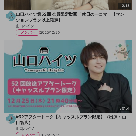
12:13
山口ハイツ第52回 会員限定動画「休日の一コマ」【マン
ションプラン以上限定】
山口ハイツ
メンバー
2025/12/30
30:51
#52アフタートーク【キャッスルプラン限定】（出演：山
口智広）
山口ハイツ
メンバー
2025/12/25