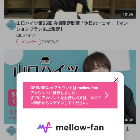
10:56
山口ハイツ第55回 会員限定動画「休日の一コマ」【マン
ションプラン以上限定】
山口ハイツ
メンバー
2026/3/31
新規登録
OPENREC.tv アカウントは mellow-fan
OPENREC.tvアカウントはmellow-fanア
限定コミュニティ参加方法
パーソナルデータの登録
アカウントに移行しました。
カウントに統合しました。
すでにアカウントをお持ちの方は、ログイ
こちらからOPENREC.tvでログイン中のア
ン画面からログインしてください。
カウント情報を引き継ぐことができます。
生年月
不適切なユーザーとして報告しま
OPENREC.tv アカウントは mellow-fan
サブスクシェア
@
新規登録
ログイン
すか？
年
月
アカウントに移行しました。
認証コードの入力
すでにアカウントをお持ちの方は、ログイ
生年月は登録後に変更できません。
ン画面からログインしてください。
ログイン
ブレイクタイム広告
メールアドレスで新規登録
メールアドレスでログイン
問題を選択してください
この限定コミュニティは、Discordで提供されてい
性別
メールアドレスにメールを送信しました。30分以内
パスワード再設定
ます。
にメール記載の6桁の認証コードを入力してくださ
入力していただいたメールアドレ
男性
女性
その他
24:36
問題を選択してください
詳しくはこちら
ライブ配信中に休憩するときに、最大1分間の広告
い。
または
または
アプリで快適に視聴しよう！
を表示することができます。
Discordアカウントをお持ちでない方
スに、パスワード再設定用URLを
セッションの有効期限が切れたた
#55アフタートーク【キャッスルプラン限定】（出演：山
登録したメールアドレスを入力し、送信してくださ
わいせつな表現
お住まいの地域
口智広）
認証コード
い。
記載されたメールを送信しました
め、ログアウトしました
映像や音声は配信され続けますので、個人情報にご
Discordとは？からDiscordにアクセス
X
X