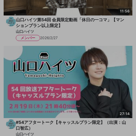
11:56
山口ハイツ第54回 会員限定動画「休日の一コマ」【マン
ションプラン以上限定】
山口ハイツ
メンバー
2026/2/27
27:14
#54アフタートーク【キャッスルプラン限定】（出演：山
口智広）
山口ハイツ