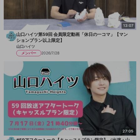
13:07
山口ハイツ第59回 会員限定動画「休日の一コマ」【マン
ションプラン以上限定】
山口ハイツ
メンバー
2026/7/28
27:05
#59アフタートーク【キャッスルプラン限定】（出演：山