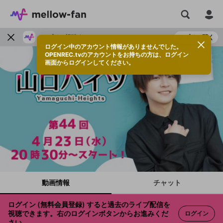
アプリで視聴する
アプリで開く
ログイン中のアカウント情報がありませんでした。
OPENREC.tvのアカウントをお持ちの方は、ログイン
画面からログインしてください。
動画情報
チャット
ログイン (無料会員登録) すると過去のライブ配信を
視聴できます。右のログインボタンからお進みくだ
ログイン
さい。