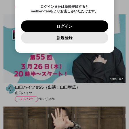
山口ハイツ
アプリをインストール (無料) し、配信者をフォローすれ
他者を誹謗中傷する表現
注意ください。
のでご確認ください
0
6
ログインまたは新規登録すると
メンバー
2026/3/26
ば、通知をもれなく受け取れます！
ユーザーの視聴環境によっては広告を表示すること
Discordアカウントを作成
mellow-fanをよりお楽しみいただけます。
0
500
ができない場合があります。
著作権の侵害
Google
Google
プレミアム会員に入会
OK
mellow-fan のメールアドレス（mellow-fan.comド
この画面からDiscordに参加する
利用規約
および
プライバシーポリシー
に同意頂いた上で
詳しくはこちら
インストール
ログイン
アプリで開く
メイン及びcs.openrec.co.jpドメイン）が受信拒否設
次にお進みください。
OK
プライバシーの侵害
ご登録いただいた情報はサービスの向上を目的
ログイン
再設定する
定に含まれていないかご確認ください。
Yahoo! JAPAN
Yahoo! JAPAN
Discordは第三者が提供するコミュニティーサービスで、
として使用いたします。
報告された問題については、利用規約に違反しているか
パスワードを忘れた方は
こちら
過激な暴力や自傷行為
mellow-fanとは関わりがありません。Discordに関してのお
キャンセル
開始する
一部サービスをご利用いただくには、生年月の
どうかをスタッフが確認します。
この機能をむやみに使
新規登録
問い合わせにはお答えすることができません。Discordの仕
アカウントをお持ちですか？
アカウントを作成する
登録が必要です。
用することは、利用規約違反になります。
様変更により、限定コミュニティ特典の提供が終了する可能
入力
なりすまし行為
Appleでサインアップ
Appleでサインイン
ご登録いただいた情報は公開されません。
性がありますが、その際の補償は一切行いません。外部サー
ビスとのID連携に関する同意事項に同意の上、参加をお願い
閉じる
出会いを誘導する行為
します。
送信
mellow-fanの
mellow-fanの
利用規約
利用規約
・
・
プライバシーポリシー
プライバシーポリシー
・
・
外部
外部
登録
外部サービスとのID連携に関する同意事項
サービスとのID連携に関する同意事項
サービスとのID連携に関する同意事項
に同意頂いた上
に同意頂いた上
ねずみ講やマルチ商法
アカウント作成
で、次にお進みください
で、次にお進みください
誤解を招く配信設定
あとで登録
Discordとは？
Discordに参加する
1:09:47
mellow-fanからのお得な情報をメールで受
ゲームの録画禁止区域の配信
山口ハイツ #55（出演：山口智広）
け取る
山口ハイツ
改造版・海賊版ソフトの配信
メンバー
2026/3/26
政治的・宗教的・人種的な内容
その他の問題