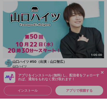
1:05:00
山口ハイツ #50（出演：山口智広）
山口ハイツ
メンバー
2025/10/22
アプリをインストール (無料) し、配信者をフォローす
れば、通知をもれなく受け取れます！
インストール
アプリで視聴する