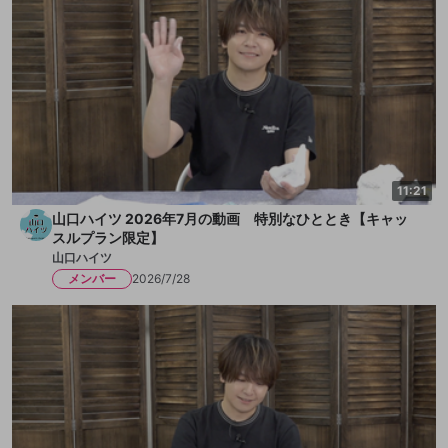
◇番組後半は「サブスク」メンバー限定配信となります。
サブスクメンバーになると、限定動画やアーカイブなどが楽
しめます！
お好みのプランを選んでサブスクメンバー登録お願いしま
す！
＜プレイタイトル＞
星のカービィ64 NINTENDO64 Nintendo Switch Online
11:21
※この映像は、任天堂株式会社の著作物の利用にあたり、
同社より個別の許諾を得て配信しています。（許諾番号：25
山口ハイツ 2026年7月の動画 特別なひととき【キャッ
スルプラン限定】
0074）
山口ハイツ
メンバー
2026/7/28