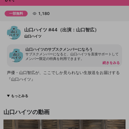
1,180
一部無料
山口ハイツ #44（出演：山口智広）
山口ハイツ
山口ハイツのサブスクメンバーになろう
サブスクメンバーになると、山口ハイツを直接サポートして
メンバー限定の特典を利用できます。
続きをみる
声優・山口智広が、ここでしか見られない生放送をお届けする
『山口ハイツ』
▼お便りお待ちしています！
もっとみる
https://st-noix.jp/YamaguchiH/
山口ハイツの動画
▼【番組公式Twitter】
https://twitter.com/Yamaguchi_info_