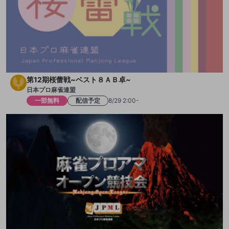
第12期桜蕾戦~ベスト８ＡＢ卓~
日本プロ麻雀連盟
一部無料
配信予定
8/29 2:00-