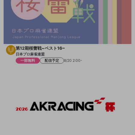
第12期桜蕾戦~ベスト16~
日本プロ麻雀連盟
一部無料
配信予定
8/20 2:00-