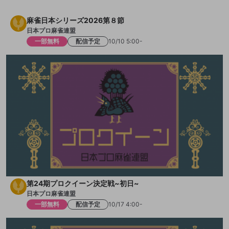
麻雀日本シリーズ2026第８節
日本プロ麻雀連盟
一部無料
配信予定
10/10 5:00-
第24期プロクイーン決定戦~初日~
日本プロ麻雀連盟
一部無料
配信予定
10/17 4:00-