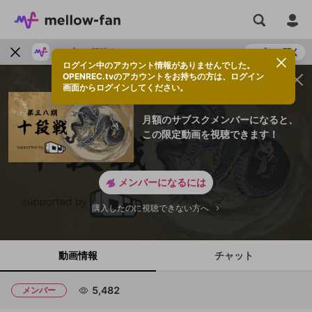
アプリで視聴する
アプリで開く
ログイン中のアカウント情報がありませんでした。
OPENREC.tvのアカウントをお持ちの方は、ログイン
画面からログインしてください。
月額のサブスクメンバーになると、
この限定動画を視聴できます！
メンバーになるには
購入したのに視聴できない方へ
動画情報
チャット
5,482
メンバー