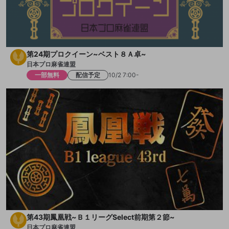
第24期プロクイーン~ベスト８Ａ卓~
日本プロ麻雀連盟
一部無料
配信予定
10/2 7:00-
第43期鳳凰戦~Ｂ１リーグSelect前期第２節~
日本プロ麻雀連盟