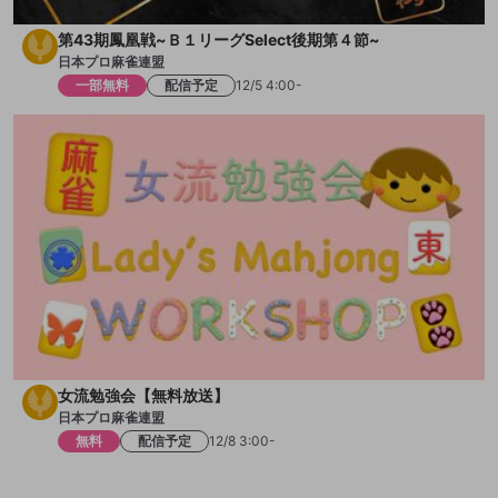
第43期鳳凰戦~Ｂ１リーグSelect後期第４節~
日本プロ麻雀連盟
一部無料
配信予定
12/5 4:00-
女流勉強会【無料放送】
日本プロ麻雀連盟
無料
配信予定
12/8 3:00-