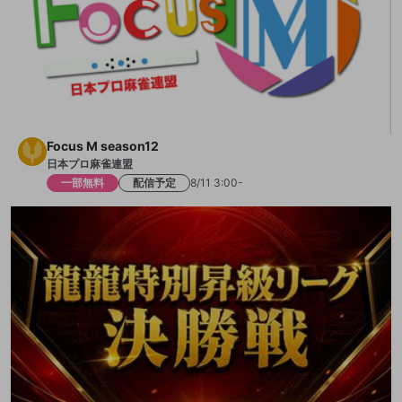
SW：福田雄大
音声・得点：越野智紀
ディレクター：三田晋也
製作・著作：日本プロ麻雀連盟
※関係者全員PCR検査を実施し対局をしております。
※この放送は一部のみ無料で視聴する事ができます。
※著作権者の許可なくこの番組の内容の全て又は一部をいかな
Focus M season12
日本プロ麻雀連盟
る手段においても複製・転載・転売・複写等することを固く禁
一部無料
配信予定
8/11 3:00-
じます。