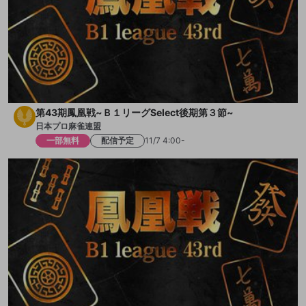
第43期鳳凰戦~Ｂ１リーグSelect後期第３節~
日本プロ麻雀連盟
一部無料
配信予定
11/7 4:00-