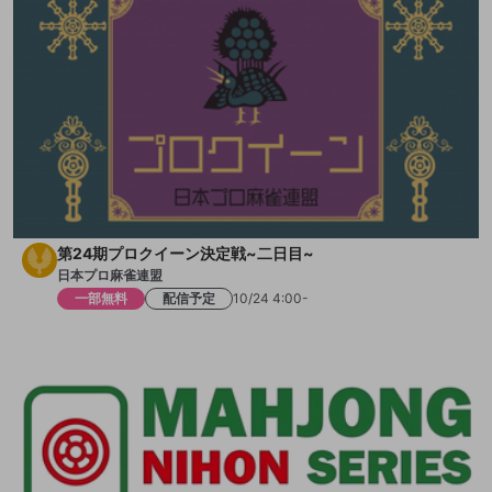
第24期プロクイーン決定戦~二日目~
日本プロ麻雀連盟
一部無料
配信予定
10/24 4:00-