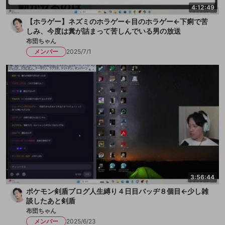
4:12:49
【ホラゲー】ネズミのホラゲー←目のホラゲー←下痢で苦
しみ、今度は糞が詰まって苦しんでいる男の放送
布団ちゃん
メンバー
2025/7/1
3:56:44
ポケモン剣盾ブログ人生縛り４日目バッヂ８個目←少し雑
談したあと剣盾
布団ちゃん
メンバー
2025/6/23