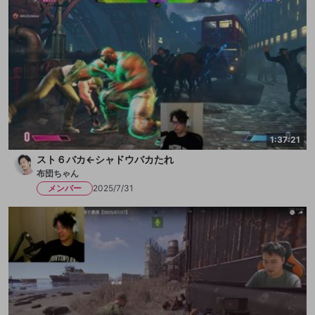
1:37:21
スト６バカ←シャドウバカたれ
布団ちゃん
メンバー
2025/7/31