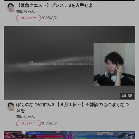
【緊急クエスト】プレステ3を入手せよ
布団ちゃん
メンバー
2025/8/2
48:55
ぼくのなつやすみ３【８月１日～】←雑談のちにぼくなつ
３を
布団ちゃん
メンバー
2025/8/2