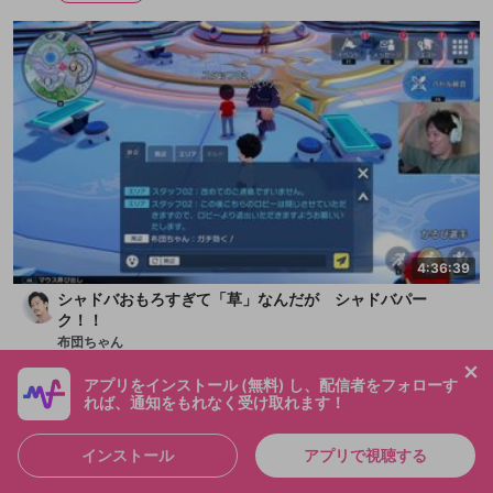
4:36:39
シャドバおもろすぎて「草」なんだが シャドバパー
ク！！
布団ちゃん
メンバー
2025/6/21
アプリをインストール (無料) し、配信者をフォローす
れば、通知をもれなく受け取れます！
インストール
アプリで視聴する