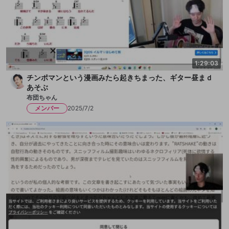
1:29:03
チンポマンという漫画みたら起きちまった、ギター昼まｄ
あそぶ
布団ちゃん
メンバー
2025/7/2