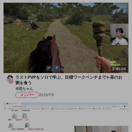
2:41:04
ラストPVPをソロで学ぶ、目標ワークベンチまで←昼のお
粥を食う
布団ちゃん
メンバー
2025/7/5