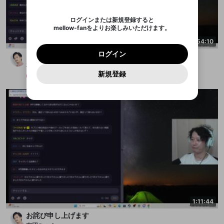
認証コード
い。
記載されたメールを送信しました
め、ログアウトしました
映像や音声は配信され続けますので、個人情報にご
Discordとは？からDiscordにアクセス
X
X
アプリをインストール (無料) し、配信者をフォローすれ
他者を誹謗中傷する表現
注意ください。
のでご確認ください
0
6
ログインまたは新規登録すると
ば、通知をもれなく受け取れます！
ユーザーの視聴環境によっては広告を表示すること
Discordアカウントを作成
mellow-fanをよりお楽しみいただけます。
0
500
ができない場合があります。
著作権の侵害
Google
Google
プレミアム会員に入会
OK
mellow-fan のメールアドレス（mellow-fan.comド
この画面からDiscordに参加する
利用規約
および
プライバシーポリシー
に同意頂いた上で
4:54:10
詳しくはこちら
インストール
ログイン
アプリで開く
メイン及びcs.openrec.co.jpドメイン）が受信拒否設
次にお進みください。
OK
プライバシーの侵害
ご登録いただいた情報はサービスの向上を目的
ログイン
シャドバビヨンドパーク2日目
再設定する
定に含まれていないかご確認ください。
Yahoo! JAPAN
Yahoo! JAPAN
Discordは第三者が提供するコミュニティーサービスで、
として使用いたします。
報告された問題については、利用規約に違反しているか
布団ちゃん
パスワードを忘れた方は
こちら
過激な暴力や自傷行為
mellow-fanとは関わりがありません。Discordに関してのお
キャンセル
開始する
一部サービスをご利用いただくには、生年月の
どうかをスタッフが確認します。
この機能をむやみに使
新規登録
問い合わせにはお答えすることができません。Discordの仕
メンバー
2025/8/10
アカウントをお持ちですか？
アカウントを作成する
登録が必要です。
用することは、利用規約違反になります。
様変更により、限定コミュニティ特典の提供が終了する可能
入力
なりすまし行為
Appleでサインアップ
Appleでサインイン
ご登録いただいた情報は公開されません。
性がありますが、その際の補償は一切行いません。外部サー
ビスとのID連携に関する同意事項に同意の上、参加をお願い
閉じる
出会いを誘導する行為
します。
送信
mellow-fanの
mellow-fanの
利用規約
利用規約
・
・
プライバシーポリシー
プライバシーポリシー
・
・
外部
外部
登録
外部サービスとのID連携に関する同意事項
サービスとのID連携に関する同意事項
サービスとのID連携に関する同意事項
に同意頂いた上
に同意頂いた上
ねずみ講やマルチ商法
アカウント作成
で、次にお進みください
で、次にお進みください
誤解を招く配信設定
あとで登録
Discordとは？
Discordに参加する
mellow-fanからのお得な情報をメールで受
ゲームの録画禁止区域の配信
け取る
改造版・海賊版ソフトの配信
政治的・宗教的・人種的な内容
1:11:44
その他の問題
お詫び申し上げます