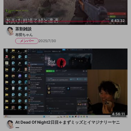
4:43:32
茶割雑談
布団ちゃん
メンバー
2025/7/30
4:56:11
At Dead Of Night2日目←まずミッズとイマジナリーヤニ
ー