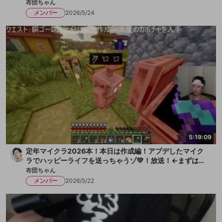
布団ちゃん
メンバー
2026/5/24
5:19:09
定年マイクラ2026本！本日は作成編！アプデしたマイク
ラでハッピーライフを送っちゃうゾ💛！放送！←まずは水
を一献、そして枇杷ゼリーをちびっと
布団ちゃん
メンバー
2026/5/22