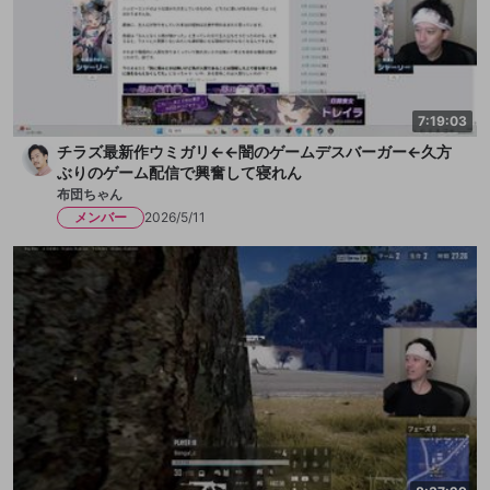
7:19:03
チラズ最新作ウミガリ←←闇のゲームデスバーガー←久方
ぶりのゲーム配信で興奮して寝れん
布団ちゃん
メンバー
2026/5/11