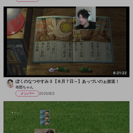
6:21:22
ぼくのなつやすみ３【８月７日～】あっづいのぉ放送！
布団ちゃん
メンバー
2025/8/3