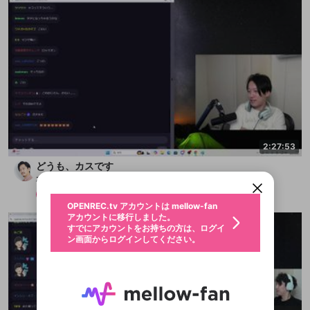
新規登録
OPENREC.tv アカウントは mellow-fan
OPENREC.tvアカウントはmellow-fanア
2:27:53
限定コミュニティ参加方法
パーソナルデータの登録
アカウントに移行しました。
カウントに統合しました。
どうも、カスです
すでにアカウントをお持ちの方は、ログイ
こちらからOPENREC.tvでログイン中のア
ン画面からログインしてください。
カウント情報を引き継ぐことができます。
布団ちゃん
生年月
不適切なユーザーとして報告しま
メンバー
2025/10/19
OPENREC.tv アカウントは mellow-fan
サブスクシェア
@
新規登録
ログイン
すか？
年
月
アカウントに移行しました。
認証コードの入力
すでにアカウントをお持ちの方は、ログイ
生年月は登録後に変更できません。
ン画面からログインしてください。
ログイン
ブレイクタイム広告
メールアドレスで新規登録
メールアドレスでログイン
問題を選択してください
この限定コミュニティは、Discordで提供されてい
性別
メールアドレスにメールを送信しました。30分以内
パスワード再設定
ます。
にメール記載の6桁の認証コードを入力してくださ
入力していただいたメールアドレ
男性
女性
その他
問題を選択してください
詳しくはこちら
ライブ配信中に休憩するときに、最大1分間の広告
い。
または
または
アプリで快適に視聴しよう！
を表示することができます。
Discordアカウントをお持ちでない方
スに、パスワード再設定用URLを
セッションの有効期限が切れたた
登録したメールアドレスを入力し、送信してくださ
わいせつな表現
お住まいの地域