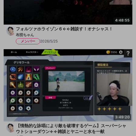
4:48:55
フォルツァホライゾン６←←雑談す！オナシャス！
布団ちゃん
メンバー
2026/5/25
3:49:20
【情熱的な詠唱により敵を破壊するゲーム】スーパーシャ
ウトショーダウン←←雑談とヤニーと水を一献