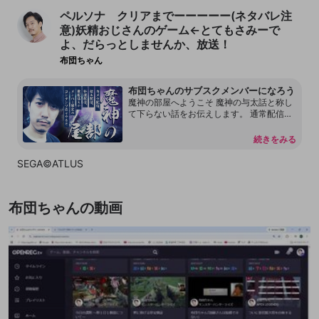
ペルソナ クリアまでーーーーー(ネタバレ注
意)妖精おじさんのゲーム←とてもさみーで
よ、だらっとしませんか、放送！
布団ちゃん
布団ちゃんのサブスクメンバーになろう
魔神の部屋へようこそ 魔神の与太話と称し
て下らない話をお伝えします。 通常配信で
は言えない内容もあります。 本放送の転載
を許可しておりません。 配信内容をリーク
続きをみる
することもしないで下さい。 見つけ次第、
然るべき対応をさせて頂く場合があるので
SEGA©ATLUS
何卒よろしくお願いします。 尚、過度な連
投、嫌がらせ行為をするアカウントはDisco
rdも含めてブロックする事があります。
布団ちゃんの動画