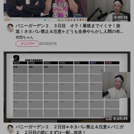
4:40:18
バニーガーデン２ ３日目 オラ！最後までイくそ！放
送！ネタバレ禁止＆注意←どうも全身やらかし人間の布団
ちゃんです！今日も女の子とチチクリ満載！まずは一献い
布団ちゃん
きます、か！放送
メンバー
2026/5/19
6:28:48
バニーガーデン２ ２日目※ネタバレ禁止＆注意←バニガ
２ ２日目の前にまずは一献...放送！