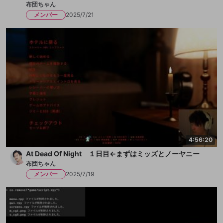
布団ちゃん
メンバー
2025/7/21
4:56:20
At Dead Of Night １日目←まずはミッズとノーヤニー
布団ちゃん
メンバー
2025/7/19