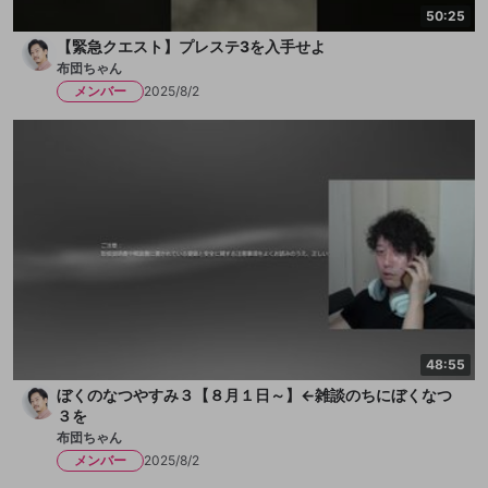
50:25
【緊急クエスト】プレステ3を入手せよ
布団ちゃん
メンバー
2025/8/2
48:55
ぼくのなつやすみ３【８月１日～】←雑談のちにぼくなつ
３を
布団ちゃん
メンバー
2025/8/2