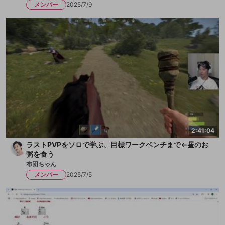
メンバー
2025/7/9
2:41:04
ラストPVPをソロで学ぶ、目標ワークベンチまで←昼のお
粥を食う
布団ちゃん
メンバー
2025/7/5