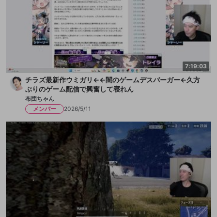
7:19:03
チラズ最新作ウミガリ←←闇のゲームデスバーガー←久方
ぶりのゲーム配信で興奮して寝れん
布団ちゃん
メンバー
2026/5/11