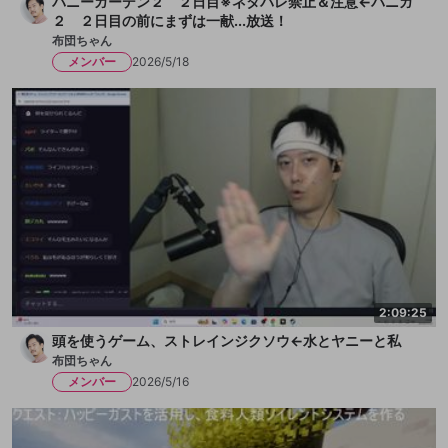
バニーガーデン２ ２日目※ネタバレ禁止＆注意←バニガ
２ ２日目の前にまずは一献...放送！
布団ちゃん
メンバー
2026/5/18
2:09:25
頭を使うゲーム、ストレインジクソウ←水とヤニーと私
布団ちゃん
メンバー
2026/5/16