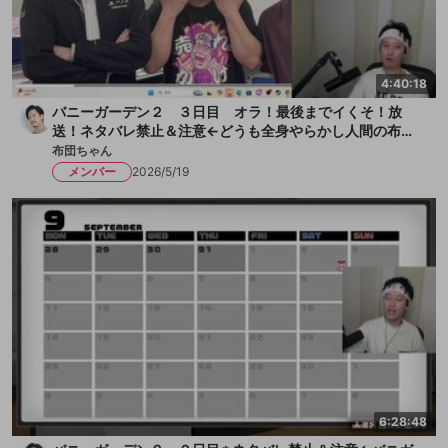
4:40:18
バニーガーデン２ ３日目 オラ！最後までイくそ！放
送！ネタバレ禁止＆注意←どうも全身やらかし人間の布団
ちゃんです！今日も女の子とチチクリ満載！まずは一献い
布団ちゃん
きます、か！放送
メンバー
2026/5/19
6:28:48