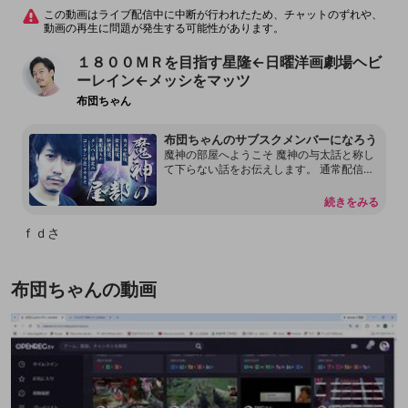
この動画はライブ配信中に中断が行われたため、チャットのずれや、
動画の再生に問題が発生する可能性があります。
１８００ＭＲを目指す星隆←日曜洋画劇場ヘビ
ーレイン←メッシをマッツ
布団ちゃん
布団ちゃんのサブスクメンバーになろう
魔神の部屋へようこそ 魔神の与太話と称し
て下らない話をお伝えします。 通常配信で
は言えない内容もあります。 本放送の転載
を許可しておりません。 配信内容をリーク
続きをみる
することもしないで下さい。 見つけ次第、
然るべき対応をさせて頂く場合があるので
ｆｄさ
何卒よろしくお願いします。 尚、過度な連
投、嫌がらせ行為をするアカウントはDisco
rdも含めてブロックする事があります。
布団ちゃんの動画