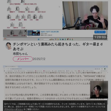
1:29:03
チンポマンという漫画みたら起きちまった、ギター昼まｄ
あそぶ
布団ちゃん
メンバー
2025/7/2