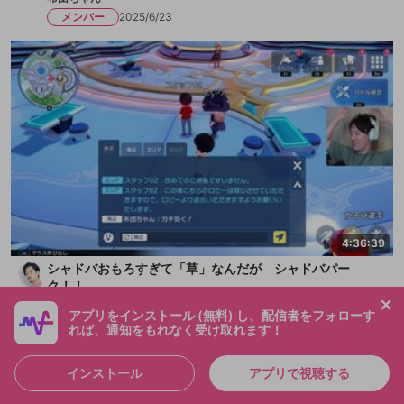
メンバー
2025/6/23
4:36:39
シャドバおもろすぎて「草」なんだが シャドバパー
ク！！
布団ちゃん
アプリをインストール (無料) し、配信者をフォローす
メンバー
2025/6/21
れば、通知をもれなく受け取れます！
インストール
アプリで視聴する