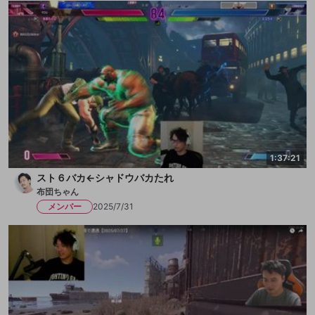
1:37:21
スト６バカ←シャドウバカたれ
布団ちゃん
メンバー
2025/7/31