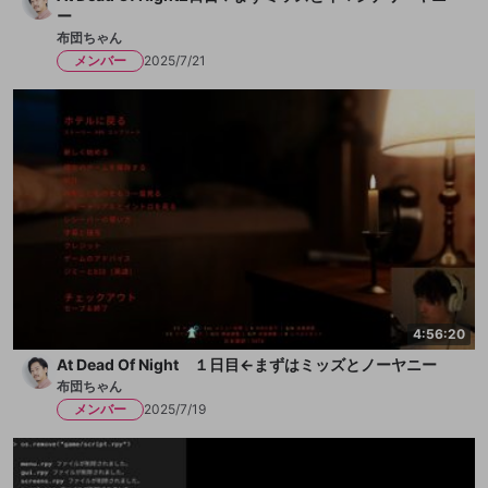
ー
布団ちゃん
メンバー
2025/7/21
4:56:20
At Dead Of Night １日目←まずはミッズとノーヤニー
布団ちゃん
メンバー
2025/7/19