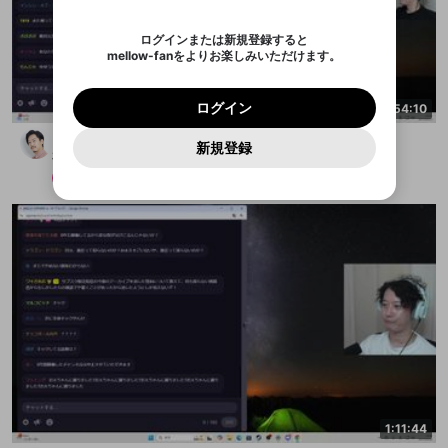
認証コード
い。
記載されたメールを送信しました
め、ログアウトしました
映像や音声は配信され続けますので、個人情報にご
Discordとは？からDiscordにアクセス
X
X
アプリをインストール (無料) し、配信者をフォローすれ
他者を誹謗中傷する表現
注意ください。
のでご確認ください
0
6
ログインまたは新規登録すると
ば、通知をもれなく受け取れます！
ユーザーの視聴環境によっては広告を表示すること
Discordアカウントを作成
mellow-fanをよりお楽しみいただけます。
0
500
ができない場合があります。
著作権の侵害
Google
Google
プレミアム会員に入会
OK
mellow-fan のメールアドレス（mellow-fan.comド
この画面からDiscordに参加する
利用規約
および
プライバシーポリシー
に同意頂いた上で
詳しくはこちら
インストール
ログイン
アプリで開く
メイン及びcs.openrec.co.jpドメイン）が受信拒否設
次にお進みください。
OK
プライバシーの侵害
ご登録いただいた情報はサービスの向上を目的
ログイン
4:54:10
再設定する
定に含まれていないかご確認ください。
Yahoo! JAPAN
Yahoo! JAPAN
Discordは第三者が提供するコミュニティーサービスで、
として使用いたします。
報告された問題については、利用規約に違反しているか
パスワードを忘れた方は
こちら
過激な暴力や自傷行為
シャドバビヨンドパーク2日目
mellow-fanとは関わりがありません。Discordに関してのお
キャンセル
開始する
一部サービスをご利用いただくには、生年月の
どうかをスタッフが確認します。
この機能をむやみに使
新規登録
問い合わせにはお答えすることができません。Discordの仕
アカウントをお持ちですか？
アカウントを作成する
布団ちゃん
登録が必要です。
用することは、利用規約違反になります。
様変更により、限定コミュニティ特典の提供が終了する可能
入力
なりすまし行為
Appleでサインアップ
Appleでサインイン
メンバー
2025/8/10
ご登録いただいた情報は公開されません。
性がありますが、その際の補償は一切行いません。外部サー
ビスとのID連携に関する同意事項に同意の上、参加をお願い
閉じる
出会いを誘導する行為
します。
送信
mellow-fanの
mellow-fanの
利用規約
利用規約
・
・
プライバシーポリシー
プライバシーポリシー
・
・
外部
外部
登録
外部サービスとのID連携に関する同意事項
サービスとのID連携に関する同意事項
サービスとのID連携に関する同意事項
に同意頂いた上
に同意頂いた上
ねずみ講やマルチ商法
アカウント作成
で、次にお進みください
で、次にお進みください
誤解を招く配信設定
あとで登録
Discordとは？
Discordに参加する
mellow-fanからのお得な情報をメールで受
ゲームの録画禁止区域の配信
け取る
改造版・海賊版ソフトの配信
政治的・宗教的・人種的な内容
その他の問題
1:11:44