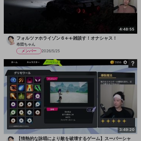
4:48:55
フォルツァホライゾン６←←雑談す！オナシャス！
布団ちゃん
メンバー
2026/5/25
3:49:20
【情熱的な詠唱により敵を破壊するゲーム】スーパーシャ