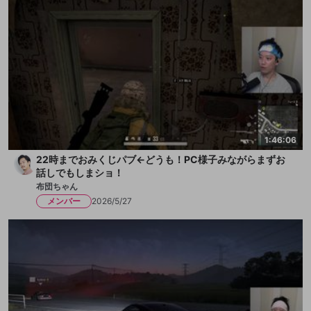
1:46:06
22時までおみくじパブ←どうも！PC様子みながらまずお
話しでもしまショ！
布団ちゃん
メンバー
2026/5/27