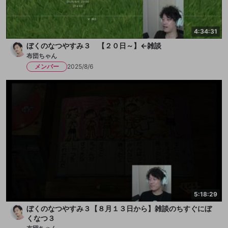
4:34:31
ぼくのなつやすみ３ 【２０日～】←雑談
布団ちゃん
メンバー
2025/8/6
5:18:29
ぼくのなつやすみ３【８月１３日から】雑談のちすぐにぼ
くなつ３