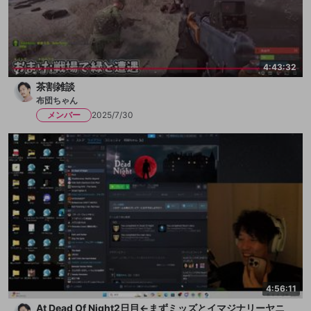
4:43:32
茶割雑談
布団ちゃん
メンバー
2025/7/30
4:56:11
At Dead Of Night2日目←まずミッズとイマジナリーヤニ