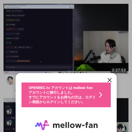
新規登録
OPENREC.tv アカウントは mellow-fan
OPENREC.tvアカウントはmellow-fanア
限定コミュニティ参加方法
パーソナルデータの登録
アカウントに移行しました。
カウントに統合しました。
2:27:53
すでにアカウントをお持ちの方は、ログイ
こちらからOPENREC.tvでログイン中のア
ン画面からログインしてください。
カウント情報を引き継ぐことができます。
どうも、カスです
生年月
不適切なユーザーとして報告しま
布団ちゃん
OPENREC.tv アカウントは mellow-fan
サブスクシェア
@
新規登録
ログイン
メンバー
2025/10/19
すか？
年
月
アカウントに移行しました。
認証コードの入力
すでにアカウントをお持ちの方は、ログイ
生年月は登録後に変更できません。
ン画面からログインしてください。
ログイン
ブレイクタイム広告
メールアドレスで新規登録
メールアドレスでログイン
問題を選択してください
この限定コミュニティは、Discordで提供されてい
性別
メールアドレスにメールを送信しました。30分以内
パスワード再設定
ます。
にメール記載の6桁の認証コードを入力してくださ
入力していただいたメールアドレ
男性
女性
その他
問題を選択してください
詳しくはこちら
ライブ配信中に休憩するときに、最大1分間の広告
い。
または
または
アプリで快適に視聴しよう！
を表示することができます。
Discordアカウントをお持ちでない方
スに、パスワード再設定用URLを
セッションの有効期限が切れたた
登録したメールアドレスを入力し、送信してくださ
わいせつな表現
お住まいの地域