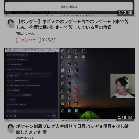
4:12:49
【ホラゲー】ネズミのホラゲー←目のホラゲー←下痢で苦
しみ、今度は糞が詰まって苦しんでいる男の放送
布団ちゃん
メンバー
2025/7/1
3:56:44
ポケモン剣盾ブログ人生縛り４日目バッヂ８個目←少し雑
談したあと剣盾
布団ちゃん