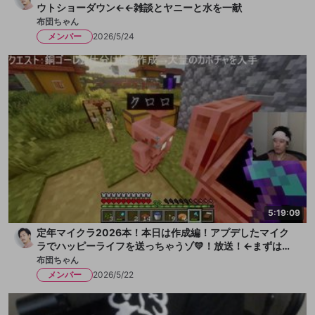
ウトショーダウン←←雑談とヤニーと水を一献
布団ちゃん
メンバー
2026/5/24
5:19:09
定年マイクラ2026本！本日は作成編！アプデしたマイク
ラでハッピーライフを送っちゃうゾ💛！放送！←まずは水
を一献、そして枇杷ゼリーをちびっと
布団ちゃん
メンバー
2026/5/22