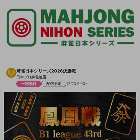
麻雀日本シリーズ2026決勝戦
日本プロ麻雀連盟
一部無料
配信予定
12/20 5:00-