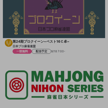
第24期プロクイーン~ベスト16Ｃ卓~
日本プロ麻雀連盟
一部無料
配信予定
9/18 7:00-