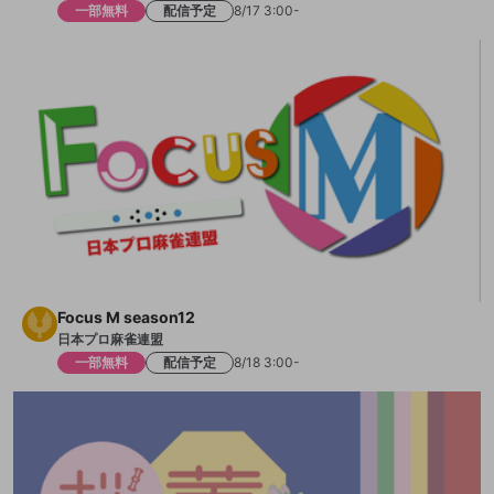
一部無料
配信予定
8/17 3:00-
Focus M season12
日本プロ麻雀連盟
一部無料
配信予定
8/18 3:00-