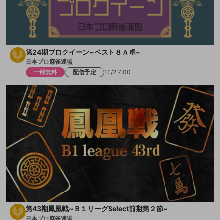
第24期プロクイーン~ベスト８Ａ卓~
日本プロ麻雀連盟
一部無料
配信予定
10/2 7:00-
第43期鳳凰戦~Ｂ１リーグSelect前期第２節~
日本プロ麻雀連盟