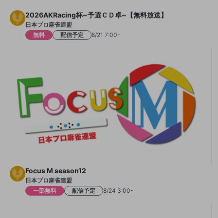
2026AKRacing杯~予選ＣＤ卓~【無料放送】
日本プロ麻雀連盟
無料
配信予定
8/21 7:00-
Focus M season12
日本プロ麻雀連盟
一部無料
配信予定
8/24 3:00-