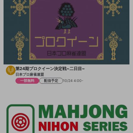
第24期プロクイーン決定戦~二日目~
日本プロ麻雀連盟
一部無料
配信予定
10/24 4:00-