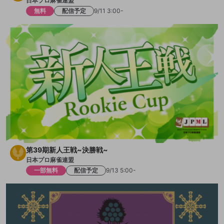
日本プロ麻雀連盟
け取る
無料
配信予定
9/11 3:00-
改造版・海賊版ソフトの配信
政治的・宗教的・人種的な内容
その他の問題
第39期新人王戦~決勝戦~
日本プロ麻雀連盟
一部無料
配信予定
9/13 5:00-