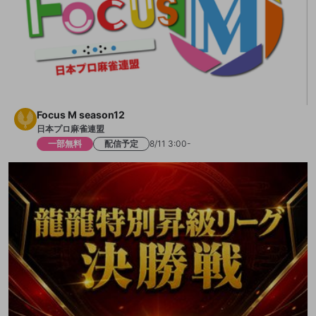
賛同した特別参加選手による真剣勝負のリーグ戦です。
スタジオ：夏目坂スタジオ
SW：奈良圭純
音声・得点・ディレクター：三田晋也
製作・著作：日本プロ麻雀連盟
※関係者全員PCR検査を実施し対局をしております。
Focus M season12
日本プロ麻雀連盟
※この放送は一部のみ無料で視聴する事ができます。
一部無料
配信予定
8/11 3:00-
※著作権者の許可なくこの番組の内容の全て又は一部をいかな
る手段においても複製・転載・転売・複写等することを固く禁
じます。