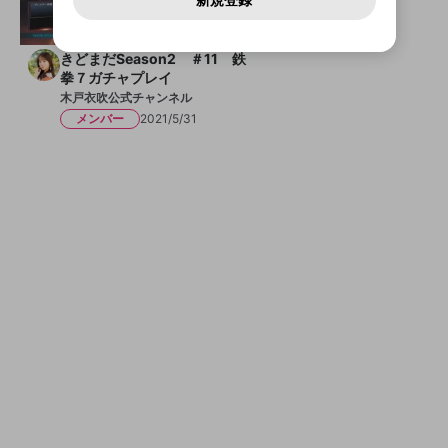
確認しました
問い合わせにはお答えすることができません。Discordの仕
アカウントをお持ちですか？
アカウントを作成する
登録が必要です。
用することは、利用規約違反になります。
様変更により、限定コミュニティ特典の提供が終了する可能
入力
なりすまし行為
Appleでサインアップ
Appleでサインイン
ご登録いただいた情報は公開されません。
1:03:15
性がありますが、その際の補償は一切行いません。外部サー
ビスとのID連携に関する同意事項に同意の上、参加をお願い
閉じる
出会いを誘導する行為
きどまだSeason2 ＃11 鉄
します。
送信
mellow-fanの
mellow-fanの
利用規約
利用規約
・
・
プライバシーポリシー
プライバシーポリシー
・
・
外部
外部
拳７ガチャプレイ
登録
外部サービスとのID連携に関する同意事項
サービスとのID連携に関する同意事項
サービスとのID連携に関する同意事項
に同意頂いた上
に同意頂いた上
ねずみ講やマルチ商法
アカウント作成
木戸衣吹公式チャンネル
で、次にお進みください
で、次にお進みください
メンバー
2021/5/31
誤解を招く配信設定
あとで登録
Discordとは？
Discordに参加する
mellow-fanからのお得な情報をメールで受
ゲームの録画禁止区域の配信
け取る
改造版・海賊版ソフトの配信
政治的・宗教的・人種的な内容
その他の問題