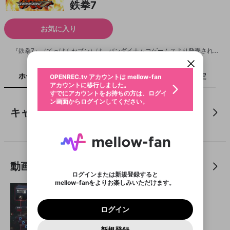
鉄拳7
新規登録
お気に入り
OPENREC.tv アカウントは mellow-fan
OPENREC.tvアカウントはmellow-fanア
限定コミュニティ参加方法
パーソナルデータの登録
アカウントに移行しました。
カウントに統合しました。
すでにアカウントをお持ちの方は、ログイ
こちらからOPENREC.tvでログイン中のア
『鉄拳7』（てっけんセブン）は、バンダイナムコゲームスより発売され、 2015年2月18日に稼動開始した3D対戦型格闘ゲーム。 鉄拳シリーズのナンバリングタイトル7作目に当たる。 (C)BANDAI NAMCO Entertainment Inc.
ン画面からログインしてください。
カウント情報を引き継ぐことができます。
生年月
不適切なユーザーとして報告しま
ホーム
ライブ
キャプチャ
配信予定
OPENREC.tv アカウントは mellow-fan
サブスクシェア
@
新規登録
ログイン
すか？
年
月
アカウントに移行しました。
認証コードの入力
すでにアカウントをお持ちの方は、ログイ
生年月は登録後に変更できません。
ン画面からログインしてください。
ガチ勢にボコボコにされちゃ
ご確認ください
ログイン
キャプチャ
う木戸ちゃん😇
メールアドレスで新規登録
メールアドレスでログイン
問題を選択してください
この限定コミュニティは、Discordで提供されてい
性別
メールアドレスにメールを送信しました。30分以内
パスワード再設定
9
2
1
ます。
にメール記載の6桁の認証コードを入力してくださ
入力していただいたメールアドレ
男性
女性
その他
利用規約とプライバシーポリシーが更新されま
問題を選択してください
詳しくはこちら
い。
または
または
ポイントが不足しています
木戸衣吹公式チャンネル
した。 サービスを利用するには変更後の内容を
Discordアカウントをお持ちでない方
スに、パスワード再設定用URLを
セッションの有効期限が切れたた
登録したメールアドレスを入力し、送信してくださ
わいせつな表現
お住まいの地域
ご確認いただき、同意していただく必要があり
認証コード
い。
記載されたメールを送信しました
め、ログアウトしました
Discordとは？からDiscordにアクセス
X
X
動画
ます。
mellowポイントの購入に進みますか？
他者を誹謗中傷する表現
のでご確認ください
0
6
ログインまたは新規登録すると
Discordアカウントを作成
mellow-fanをよりお楽しみいただけます。
0
500
著作権の侵害
Google
Google
利用規約
プレミアム会員に入会
を確認しました。
OK
いいえ
はい
mellow-fan のメールアドレス（mellow-fan.comド
この画面からDiscordに参加する
利用規約
および
プライバシーポリシー
に同意頂いた上で
ログイン
プライバシーポリシー
を確認しました。
メイン及びcs.openrec.co.jpドメイン）が受信拒否設
次にお進みください。
OK
プライバシーの侵害
ご登録いただいた情報はサービスの向上を目的
ログイン
再設定する
定に含まれていないかご確認ください。
Yahoo! JAPAN
Yahoo! JAPAN
Discordは第三者が提供するコミュニティーサービスで、
として使用いたします。
報告された問題については、利用規約に違反しているか
パスワードを忘れた方は
こちら
過激な暴力や自傷行為
mellow-fanとは関わりがありません。Discordに関してのお
一部サービスをご利用いただくには、生年月の
どうかをスタッフが確認します。
この機能をむやみに使
新規登録