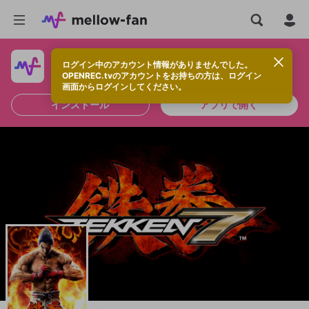
ログイン中のアカウント情報がありませんでした。
快適に視聴するなら、アプリをインストールしよう！
OPENREC.tvのアカウントをお持ちの方は、ログイン
画面からログインしてください。
インストール
アプリで開く