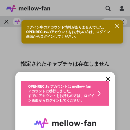
アプリで視聴する
アプリで開く
ログイン中のアカウント情報がありませんでした。
OPENREC.tvのアカウントをお持ちの方は、ログイン
画面からログインしてください。
新規登録
OPENREC.tv アカウントは mellow-fan
OPENREC.tvアカウントはmellow-fanア
限定コミュニティ参加方法
指定されたキャプチャは存在しません
パーソナルデータの登録
アカウントに移行しました。
カウントに統合しました。
すでにアカウントをお持ちの方は、ログイ
こちらからOPENREC.tvでログイン中のア
ン画面からログインしてください。
カウント情報を引き継ぐことができます。
生年月
不適切なユーザーとして報告しま
OPENREC.tv アカウントは mellow-fan
サブスクシェア
@
新規登録
ログイン
すか？
年
月
アカウントに移行しました。
認証コードの入力
すでにアカウントをお持ちの方は、ログイ
生年月は登録後に変更できません。
ン画面からログインしてください。
ログイン
メールアドレスで新規登録
メールアドレスでログイン
問題を選択してください
この限定コミュニティは、Discordで提供されてい
性別
メールアドレスにメールを送信しました。30分以内
パスワード再設定
アプリで快適に視聴しよう！
ます。
にメール記載の6桁の認証コードを入力してくださ
入力していただいたメールアドレ
男性
女性
その他
問題を選択してください
詳しくはこちら
い。
または
または
Discordアカウントをお持ちでない方
スに、パスワード再設定用URLを
セッションの有効期限が切れたた
登録したメールアドレスを入力し、送信してくださ
わいせつな表現
アプリをインストール (無料) し、配信者をフォローすれ
お住まいの地域