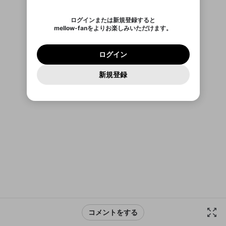
認証コード
い。
記載されたメールを送信しました
め、ログアウトしました
ば、通知をもれなく受け取れます！
Discordとは？からDiscordにアクセス
X
X
他者を誹謗中傷する表現
のでご確認ください
0
6
ログインまたは新規登録すると
Discordアカウントを作成
mellow-fanをよりお楽しみいただけます。
0
500
インストール
アプリで開く
著作権の侵害
Google
Google
プレミアム会員に入会
OK
mellow-fan のメールアドレス（mellow-fan.comド
この画面からDiscordに参加する
利用規約
および
プライバシーポリシー
に同意頂いた上で
ログイン
メイン及びcs.openrec.co.jpドメイン）が受信拒否設
次にお進みください。
OK
プライバシーの侵害
ご登録いただいた情報はサービスの向上を目的
ログイン
再設定する
定に含まれていないかご確認ください。
このままログイン
Yahoo! JAPAN
Yahoo! JAPAN
Discordは第三者が提供するコミュニティーサービスで、
として使用いたします。
報告された問題については、利用規約に違反しているか
パスワードを忘れた方は
こちら
過激な暴力や自傷行為
mellow-fanとは関わりがありません。Discordに関してのお
一部サービスをご利用いただくには、生年月の
どうかをスタッフが確認します。
この機能をむやみに使
新規登録
問い合わせにはお答えすることができません。Discordの仕
アカウントをお持ちですか？
アカウントを作成する
登録が必要です。
用することは、利用規約違反になります。
様変更により、限定コミュニティ特典の提供が終了する可能
入力
なりすまし行為
Appleでサインアップ
Appleでサインイン
ご登録いただいた情報は公開されません。
性がありますが、その際の補償は一切行いません。外部サー
ビスとのID連携に関する同意事項に同意の上、参加をお願い
閉じる
出会いを誘導する行為
します。
送信
mellow-fanの
mellow-fanの
利用規約
利用規約
・
・
プライバシーポリシー
プライバシーポリシー
・
・
外部
外部
登録
外部サービスとのID連携に関する同意事項
サービスとのID連携に関する同意事項
サービスとのID連携に関する同意事項
に同意頂いた上
に同意頂いた上
ねずみ講やマルチ商法
アカウント作成
で、次にお進みください
で、次にお進みください
誤解を招く配信設定
あとで登録
Discordとは？
Discordに参加する
mellow-fanからのお得な情報をメールで受
ゲームの録画禁止区域の配信
け取る
改造版・海賊版ソフトの配信
政治的・宗教的・人種的な内容
コメントをする
その他の問題