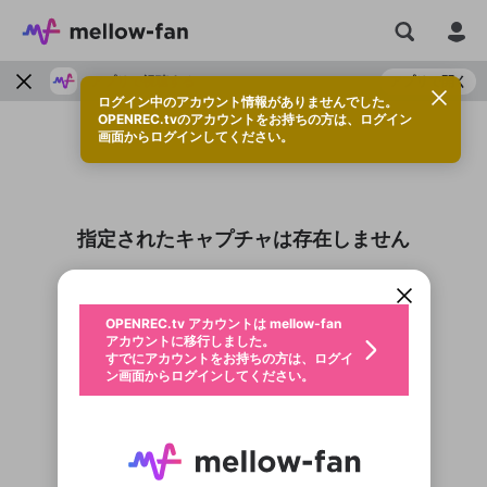
アプリで視聴する
アプリで開く
ログイン中のアカウント情報がありませんでした。
OPENREC.tvのアカウントをお持ちの方は、ログイン
画面からログインしてください。
新規登録
OPENREC.tv アカウントは mellow-fan
OPENREC.tvアカウントはmellow-fanア
限定コミュニティ参加方法
指定されたキャプチャは存在しません
パーソナルデータの登録
アカウントに移行しました。
カウントに統合しました。
すでにアカウントをお持ちの方は、ログイ
こちらからOPENREC.tvでログイン中のア
ン画面からログインしてください。
カウント情報を引き継ぐことができます。
生年月
不適切なユーザーとして報告しま
OPENREC.tv アカウントは mellow-fan
サブスクシェア
@
新規登録
ログイン
すか？
年
月
アカウントに移行しました。
認証コードの入力
すでにアカウントをお持ちの方は、ログイ
生年月は登録後に変更できません。
ン画面からログインしてください。
ログイン
メールアドレスで新規登録
メールアドレスでログイン
問題を選択してください
この限定コミュニティは、Discordで提供されてい
性別
メールアドレスにメールを送信しました。30分以内
パスワード再設定
アプリで快適に視聴しよう！
ます。
にメール記載の6桁の認証コードを入力してくださ
入力していただいたメールアドレ
男性
女性
その他
問題を選択してください
詳しくはこちら
い。
または
または
Discordアカウントをお持ちでない方
スに、パスワード再設定用URLを
セッションの有効期限が切れたた
登録したメールアドレスを入力し、送信してくださ
わいせつな表現
アプリをインストール (無料) し、配信者をフォローすれ
お住まいの地域