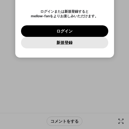
認証コード
い。
記載されたメールを送信しました
め、ログアウトしました
ば、通知をもれなく受け取れます！
Discordとは？からDiscordにアクセス
X
X
他者を誹謗中傷する表現
のでご確認ください
0
6
ログインまたは新規登録すると
Discordアカウントを作成
mellow-fanをよりお楽しみいただけます。
0
500
インストール
アプリで開く
著作権の侵害
Google
Google
プレミアム会員に入会
OK
mellow-fan のメールアドレス（mellow-fan.comド
この画面からDiscordに参加する
利用規約
および
プライバシーポリシー
に同意頂いた上で
ログイン
メイン及びcs.openrec.co.jpドメイン）が受信拒否設
次にお進みください。
OK
プライバシーの侵害
ご登録いただいた情報はサービスの向上を目的
ログイン
再設定する
定に含まれていないかご確認ください。
このままログイン
Yahoo! JAPAN
Yahoo! JAPAN
Discordは第三者が提供するコミュニティーサービスで、
として使用いたします。
報告された問題については、利用規約に違反しているか
パスワードを忘れた方は
こちら
過激な暴力や自傷行為
mellow-fanとは関わりがありません。Discordに関してのお
一部サービスをご利用いただくには、生年月の
どうかをスタッフが確認します。
この機能をむやみに使
新規登録
問い合わせにはお答えすることができません。Discordの仕
アカウントをお持ちですか？
アカウントを作成する
登録が必要です。
用することは、利用規約違反になります。
様変更により、限定コミュニティ特典の提供が終了する可能
入力
なりすまし行為
Appleでサインアップ
Appleでサインイン
ご登録いただいた情報は公開されません。
性がありますが、その際の補償は一切行いません。外部サー
ビスとのID連携に関する同意事項に同意の上、参加をお願い
閉じる
出会いを誘導する行為
します。
送信
mellow-fanの
mellow-fanの
利用規約
利用規約
・
・
プライバシーポリシー
プライバシーポリシー
・
・
外部
外部
登録
外部サービスとのID連携に関する同意事項
サービスとのID連携に関する同意事項
サービスとのID連携に関する同意事項
に同意頂いた上
に同意頂いた上
ねずみ講やマルチ商法
アカウント作成
で、次にお進みください
で、次にお進みください
誤解を招く配信設定
あとで登録
Discordとは？
Discordに参加する
mellow-fanからのお得な情報をメールで受
ゲームの録画禁止区域の配信
け取る
改造版・海賊版ソフトの配信
政治的・宗教的・人種的な内容
コメントをする
その他の問題