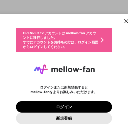
新規登録
OPENREC.tv アカウントは mellow-fan アカウ
OPENREC.tvアカウントはmellow-fanアカウン
パーソナルデータの登録
限定コミュニティ参加方法
ントに移行しました。
トに統合しました。
すでにアカウントをお持ちの方は、ログイン画面
こちらからOPENREC.tvでログイン中のアカウ
からログインしてください。
ント情報を引き継ぐことができます。
生年月
不適切なユーザーとして報告します
サブスクシェア
OPENREC.tv アカウントは mellow-fan アカウ
@
新規登録
ログイン
か？
年
月
ントに移行しました。
すでにアカウントをお持ちの方は、ログイン画面
生年月は登録後に変更できません。
認証コードの入力
からログインしてください。
ログイン
ご確認ください
メールアドレスで新規登録
メールアドレスでログイン
問題を選択してください
性別
メールアドレスにメールを送信しました。30分以内にメ
パスワード再設定
詳しくはこちら
この限定コミュニティは、Discordで提供されています。
入力していただいたメールアドレス
男性
女性
その他
問題を選択してください
ール記載の6桁の認証コードを入力してください。
利用規約とプライバシーポリシーが更新されました。
または
または
ポイントが不足しています
に、パスワード再設定用URLを記載
セッションの有効期限が切れたた
Discordアカウントをお持ちでない方
サービスを利用するには変更後の内容をご確認いただ
わいせつな表現
認証コード
検索履歴をすべて削除しますか？
登録したメールアドレスを入力し、送信してください。
お住まいの地域
されたメールを送信しましたのでご
め、ログアウトしました
き、同意していただく必要があります。
X
X
Discordとは？からDiscordにアクセス
mellowポイントの購入に進みますか？
他者を誹謗中傷する表現
0
6
確認ください
ログインまたは新規登録すると
Discordアカウントを作成
8分前
mellow-fanをよりお楽しみいただけます。
いいえ
はい
利用規約
を確認しました。
0
500
著作権の侵害
Google
Google
プレミアム会員に入会
mellow-fan のメールアドレス（mellow-fan.comドメイン
OK
いいえ
はい
利用規約
および
プライバシーポリシー
に同意頂いた上で次にお
この画面からDiscordに参加する
プライバシーポリシー
を確認しました。
及びcs.openrec.co.jpドメイン）が受信拒否設定に含まれて
ログイン
すべてみる
進みください。
OK
プライバシーの侵害
ご登録いただいた情報はサービスの向上を目的として
再設定する
いないかご確認ください。
ログイン
Yahoo! JAPAN
Yahoo! JAPAN
使用いたします。
Discordは第三者が提供するコミュニティーサービスで、mellow-
報告された問題については、利用規約に違反しているかどうか
パスワードを忘れた方は
こちら
過激な暴力や自傷行為
確認しました
fanとは関わりがありません。Discordに関してのお問い合わせには
一部サービスをご利用いただくには、生年月の登録が
をスタッフが確認します。
この機能をむやみに使用すること
新規登録
お答えすることができません。Discordの仕様変更により、限定コ
アカウントをお持ちですか？
アカウントを作成する
入力
必要です。
は、利用規約違反になります。
Appleでサインアップ
Appleでサインイン
ミュニティ特典の提供が終了する可能性がありますが、その際の補
なりすまし行為
ご登録いただいた情報は公開されません。