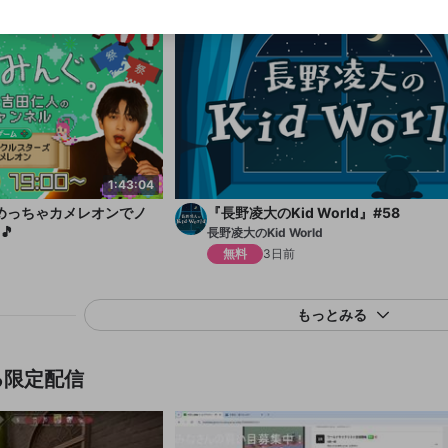
償は一切行いません。外部サービスとのID連携に関する同意事項に
同意の上、参加をお願いします。
出会いを誘導する行為
閉じる
送信
mellow-fanの
mellow-fanの
利用規約
利用規約
・
・
プライバシーポリシー
プライバシーポリシー
・
・
外部サービ
外部サービ
外部サービスとのID連携に関する同意事項
登録
スとのID連携に関する同意事項
スとのID連携に関する同意事項
に同意頂いた上で、次にお進み
に同意頂いた上で、次にお進み
ねずみ講やマルチ商法
アカウント作成
ください
ください
Discordとは？
Discordに参加する
誤解を招く配信設定
あとで登録
mellow-fanからのお得な情報をメールで受け取
ゲームの録画禁止区域の配信
る
改造版・海賊版ソフトの配信
1:43:04
政治的・宗教的・人種的な内容
とめっちゃカメレオンでノ
『長野凌大のKid World』#58
🎵
長野凌大のKid World
その他の問題
無料
3日前
もっとみる
る限定配信