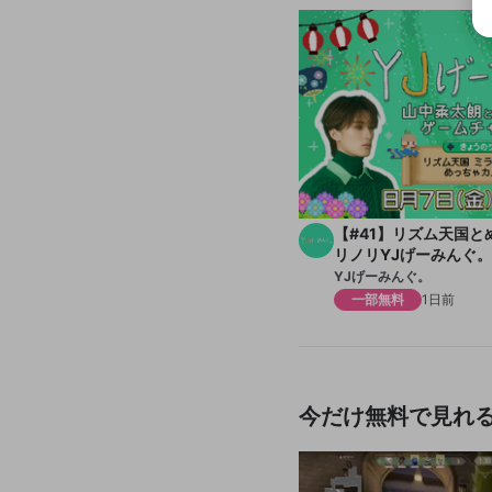
【#41】リズム天国
リノリYJげーみんぐ。
YJげーみんぐ。
一部無料
1日前
今だけ無料で見れ