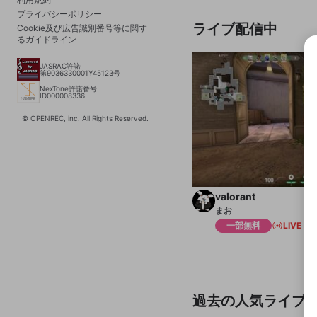
プライバシーポリシー
ライブ配信中
Cookie及び広告識別番号等に関す
るガイドライン
JASRAC許諾
第9036330001Y45123号
NexTone許諾番号
ID000008336
© OPENREC, inc. All Rights Reserved.
valorant
まお
一部無料
LIVE
1
過去の人気ライブ