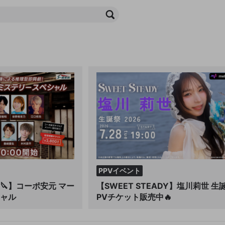
PPVイベント
🔪】コーポ安元 マー
【SWEET STEADY】塩川莉世 生
ャル
PVチケット販売中🔥