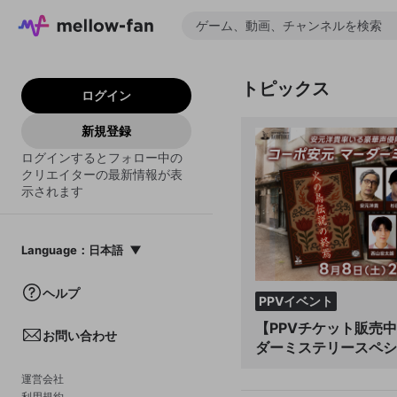
トピックス
ログイン
新規登録
ログインするとフォロー中の
クリエイターの最新情報が表
示されます
Language
：
日本語
日本語
ヘルプ
PPVイベント
English
【PPVチケット販売中
お問い合わせ
中文(簡体)
ダーミステリースペシ
한국어
運営会社
利用規約