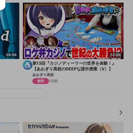
59:06
52:05
第13回『カジノディーラーの世界を体験！』
【あおぎり高校のDEEPな課外授業（V）】
あおぎり高校
無料
1日前